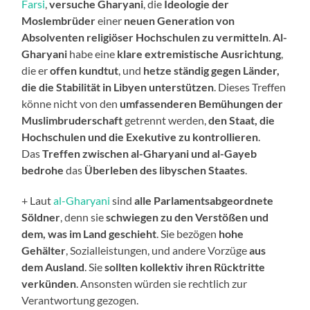
Farsi
,
versuche Gharyani
, die
Ideologie der
Moslembrüder
einer
neuen Generation von
Absolventen religiöser Hochschulen zu vermitteln
.
Al-
Gharyani
habe eine
klare extremistische Ausrichtung
,
die er
offen kundtut
, und
hetze ständig gegen Länder,
die die Stabilität in Libyen unterstützen
. Dieses Treffen
könne nicht von den
umfassenderen Bemühungen der
Muslimbruderschaft
getrennt werden,
den Staat, die
Hochschulen und die Exekutive zu kontrollieren
.
Das
Treffen zwischen al-Gharyani und al-Gayeb
bedrohe
das
Überleben des libyschen Staates
.
+ Laut
al-Gharyani
sind
alle Parlamentsa
bgeordnete
Söldner
, denn sie
schwiegen zu den Verstößen und
dem, was im Land geschieht
. Sie bezögen
hohe
Gehälter
, Sozialleistungen, und andere Vorzüge
aus
dem Ausland
. Sie
sollten kollektiv ihren Rücktritte
verkünden
. Ansonsten würden sie rechtlich zur
Verantwortung gezogen.