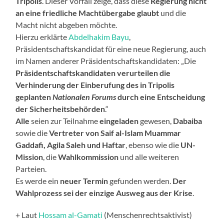
Tripolis
. Dieser Vorfall zeige, dass diese
Regierung nicht
an eine friedliche Machtübergabe glaubt
und die
Macht nicht abgeben möchte.
Hierzu erklärte
Abdelhakim Bayu
,
Präsidentschaftskandidat für eine neue Regierung, auch
im Namen anderer Präsidentschaftskandidaten: „Die
Präsidentschaftskandidaten verurteilen die
Verhinderung der Einberufung des in Tripolis
geplanten
Nationalen Forums
durch eine Entscheidung
der Sicherheitsbehörden
.“
Alle
seien zur Teilnahme
eingeladen
gewesen,
Dabaiba
sowie die
Vertreter von
Saif al-Islam Muammar
Gaddafi, Agila Saleh und Haftar
, ebenso wie die
UN-
Mission
, die
Wahlkommission
und alle weiteren
Parteien.
Es werde ein
neuer Termin
gefunden werden.
Der
Wahlprozess sei der einzige Ausweg aus der Krise
.
+ Laut
Hossam al-Gamati
(Menschenrechtsaktivist)