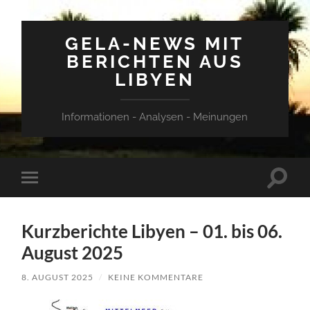
GELA-NEWS MIT
BERICHTEN AUS
LIBYEN
Informationen - Analysen - Meinungen
Suchfe
Mobile-
ein-/a
Menü
ein-/ausblenden
Kurzberichte Libyen – 01. bis 06.
August 2025
8. AUGUST 2025
/
KEINE KOMMENTARE