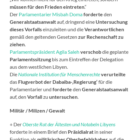
müssen für den Frieden eintreten
.“
Der
Parlamentarier Misbah Doma
forderte
den
Generalstaatsanwalt
auf, dringend eine
Untersuchung
dieses Vorfalls
einzuleiten und die
Verantwortlichen
gemäß den geltenden Gesetzen
zur Rechenschaft zu
ziehen
.
Parlamentspräsident Agila Saleh
verschob
die geplante
Parlamentssitzung
bis zum Eintreffen der Delegation
aus dem westlichen Libyen.
Die
Nationale Institution für Menschenrechte
verurteilte
das
Flugverbot der Dabaiba-‚Regierung‘
für die
Parlamentarier und
forderte
den
Generalstaatsanwalt
auf, den
Vorfall
zu
untersuchen
.
Militär / Milizen / Gewalt
+ Der
Oberste Rat der Ältesten und Notabeln Libyens
forderte in einem Brief den
Präsidialrat
in seiner
Funktion als
militärischer Oberbefehlshaber
auf, die