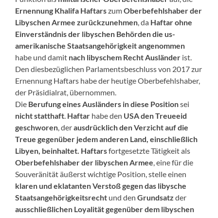
Ernennung Khalifa Haftars
zum
Oberbefehlshaber der
Libyschen Armee
zurückzunehmen
, da
Haftar ohne
Einverständnis der libyschen Behörden die us-
amerikanische Staatsangehörigkeit angenommen
habe und damit
nach libyschem Recht
Ausländer
ist.
Den diesbezüglichen Parlamentsbeschluss von 2017 zur
Ernennung Haftars habe der heutige Oberbefehlshaber,
der Präsidialrat, übernommen.
Die
Berufung eines Ausländers in diese Position
sei
nicht statthaft
.
Haftar
habe den
USA den Treueeid
geschworen
, der
ausdrücklich den Verzicht auf die
Treue gegenüber jedem anderen Land, einschließlich
Libyen, beinhaltet.
Haftars
fortgesetzte Tätigkeit als
Oberbefehlshaber der libyschen Armee
, eine für die
Souveränität äußerst wichtige Position, stelle einen
klaren und eklatanten Verstoß
gegen das libysche
Staatsangehörigkeitsrecht
und den
Grundsatz
der
ausschließlichen Loyalität gegenüber dem libyschen