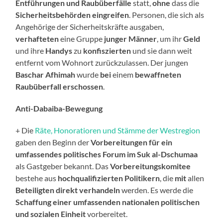
Entführungen und Raubüberfälle
statt,
ohne
dass die
Sicherheitsbehörden eingreifen
. Personen, die sich als
Angehörige der Sicherheitskräfte ausgaben,
verhafteten
eine Gruppe
junger Männer
, um ihr
Geld
und ihre
Handys
zu
konfiszierten
und sie dann weit
entfernt vom Wohnort zurückzulassen. Der jungen
Baschar Afhimah
wurde
bei
einem
bewaffneten
Raubüberfall erschossen
.
Anti-Dabaiba-Bewegung
+ Die
Räte, Honoratioren und Stämme der Westregion
gaben den Beginn der
Vorbereitungen für ein
umfassendes politisches Forum im Suk al-Dschumaa
als Gastgeber bekannt. Das
Vorbereitungskomitee
bestehe aus
hochqualifizierten Politikern
, die
mit
allen
Beteiligten direkt verhandeln
werden. Es werde die
Schaffung einer umfassenden nationalen politischen
und sozialen Einheit
vorbereitet.