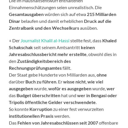
Die im Haushaltsentwurf enthaltenen
Einnahmenschätzungen seien unrealistisch. Die
Gesamtausgaben
würden sich auf etwa
215 Milliarden
Dinar
belaufen und damit erheblichen
Druck auf die
Zentralbank und den Wechselkurs
ausüben.
+ Der
Journalist Khalil al-Hassi
stellte fest, dass
Khaled
Schakschak
seit seinem Amtsantritt
keinen
Jahresabschlussbericht mehr erstellte
, obwohl dies in
den
Zuständigkeitsbereich des
Rechnungsprüfungsamtes
fällt.
Der Staat gebe Hunderte von Milliarden aus,
ohne
darüber
Buch zu führen
. Er
wisse nicht
,
wie viel
ausgegeben
wurde,
wofür es ausgegeben
wurde,
wer
das
Budget überschritten
hat und
wer in Bengasi oder
Tripolis öffentliche Gelder verschwendete
.
So konnte
Korruption
zu einer fest verwurzelten
institutionellen Praxis
werden.
Das
Fehlen von Jahresabschlüssen
seit 2007
offenbare