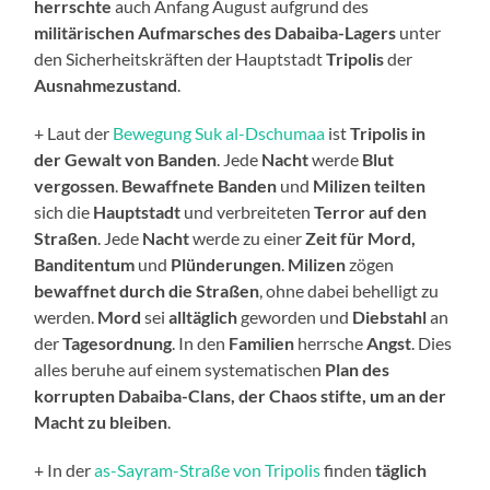
herrschte
auch Anfang August aufgrund des
militärischen Aufmarsches des Dabaiba-Lagers
unter
den Sicherheitskräften der Hauptstadt
Tripolis
der
Ausnahmezustand
.
+ Laut der
Bewegung Suk al-Dschumaa
ist
Tripolis in
der Gewalt von Banden
. Jede
Nacht
werde
Blut
vergossen
.
Bewaffnete Banden
und
Milizen
teilten
sich die
Hauptstadt
und verbreiteten
Terror auf den
Straßen
. Jede
Nacht
werde zu einer
Zeit für Mord,
Banditentum
und
Plünderungen
.
Milizen
zögen
bewaffnet durch die Straßen
, ohne dabei behelligt zu
werden.
Mord
sei
alltäglich
geworden und
Diebstahl
an
der
Tagesordnung
. In den
Familien
herrsche
Angst
. Dies
alles beruhe auf einem systematischen
Plan des
korrupten Dabaiba-Clans, der Chaos stifte, um an der
Macht zu bleiben
.
+ In der
as-Sayram-Straße von Tripolis
finden
täglich