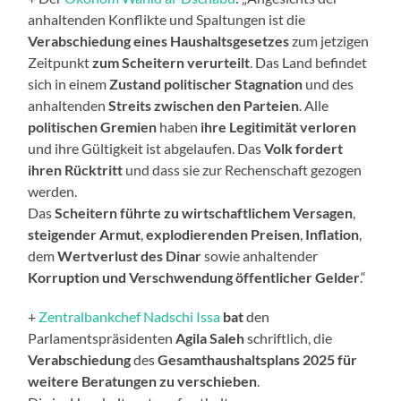
anhaltenden Konflikte und Spaltungen ist die
Verabschiedung eines Haushaltsgesetzes
zum jetzigen
Zeitpunkt
zum Scheitern verurteilt
. Das Land befindet
sich in einem
Zustand politischer Stagnation
und des
anhaltenden
Streits zwischen den Parteien
. Alle
politischen Gremien
haben
ihre Legitimität verloren
und ihre Gültigkeit ist abgelaufen. Das
Volk fordert
ihren Rücktritt
und dass sie zur Rechenschaft gezogen
werden.
Das
Scheitern führte zu wirtschaftlichem Versagen
,
steigender
Armut
,
explodierenden Preisen
,
Inflation
,
dem
Wertverlust des Dinar
sowie anhaltender
Korruption und Verschwendung öffentlicher Gelder
.“
+
Zentralbankchef Nadschi Issa
bat
den
Parlamentspräsidenten
Agila Saleh
schriftlich, die
Verabschiedung
des
Gesamthaushaltsplans 2025 für
weitere Beratungen zu verschieben
.