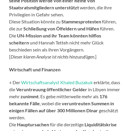
seine Position werde von einer Reihe von
Staatsratsmitgliedern unterstützt
werden, die ihre
Privilegien in Gefahr sehen.
Diese Situation könnte zu
Stammesprotesten
führen,
die zur
Schließung von Ölfeldern und Häfen
führen.
Die
UN-Mission und ihr Team könnten hilflos
scheitern
und Hannah Tetteh nicht mehr Glück
beschieden sein als ihren Vorgängern.
[
Dieser klaren Analyse ist nichts hinzuzufügen
.]
Wirtschaft und Finanzen
+ Der
Wirtschaftsanalyst Khaled Buzakuk
erklärte, dass
die
Veruntreuung öffentlicher Gelder
in Libyen immer
mehr
zunimmt
. Es gebe mittlerweile mehr als
176
bekannte Fälle
, wobei die
veruntreuten Summen in
einigen Fällen auf über 300 Millionen Dinar
geschätzt
werden.
Die
Hauptursachen
für die derzeitige
Liquiditätskrise