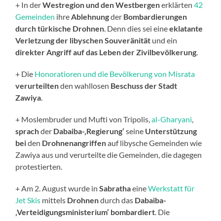
+ In der
Westregion und den Westbergen
erklärten
42
Gemeinden
ihre
Ablehnung
der
Bombardierungen
durch türkische Drohnen
. Denn dies sei eine
eklatante
Verletzung der libyschen Souveränität
und ein
direkter Angriff auf das Leben der Zivilbevölkerung
.
+ Die
Honoratioren und die Bevölkerung von Misrata
verurteilten
den wahllosen
Beschuss der Stadt
Zawiya
.
+ Moslembruder und Mufti von Tripolis,
al-Gharyani
,
sprach
der
Dabaiba-‚Regierung‘
seine
Unterstützung
bei
den
Drohnenangriffen
auf libysche Gemeinden wie
Zawiya aus und verurteilte die Gemeinden, die dagegen
protestierten.
+ Am 2. August wurde in
Sabratha
eine
Werkstatt für
Jet Skis
mittels
Drohnen
durch das
Dabaiba-
‚Verteidigungsministerium‘ bombardiert
. Die