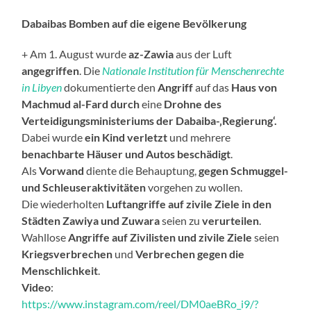
Dabaibas Bomben auf die eigene Bevölkerung
+ Am 1. August wurde
az-Zawia
aus der Luft
angegriffen
. Die
Nationale Institution für Menschenrechte
in Libyen
dokumentierte den
Angriff
auf das
Haus von
Machmud al-Fard
durch
eine
Drohne des
Verteidigungsministeriums der Dabaiba-‚Regierung‘.
Dabei wurde
ein Kind verletzt
und mehrere
benachbarte Häuser und Autos beschädigt
.
Als
Vorwand
diente die Behauptung,
gegen Schmuggel-
und Schleuseraktivitäten
vorgehen zu wollen.
Die wiederholten
Luftangriffe auf zivile Ziele in den
Städten Zawiya und Zuwara
seien zu
verurteilen
.
Wahllose
Angriffe auf Zivilisten und zivile Ziele
seien
Kriegsverbrechen
und
Verbrechen gegen die
Menschlichkeit
.
Video
:
https://www.instagram.com/reel/DM0aeBRo_i9/?