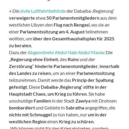
+ Die
zivile Luftfahrtbehörde
der Dabaiba-‚Regierung‘
verweigerte
etwa
50 Parlamentsmitgliedern
aus dem
westlichen Libyen den
Flug nach Bengasi
, wo sie an
einer
Parlamentssitzung am 4. August
teilnehmen
wollten, um
über den Gesamthaushaltsplan für 2025
zu beraten
.
Dazu der
Abgeordnete Abdul Nabi Abdul Maula
: Die
„
Regierung ohne Einheit
, des
Ruins
und der
Zerstörung
“
hinderte Parlamentsmitglieder
,
innerhalb
des Landes zu reisen
, um an einer
Parlamentssitzung
teilzunehmen. Damit werde das
Prinzip der Spaltung
gefestigt
. Diese
Dabaiba-‚Regierung‘
stifte in der
Hauptstadt Chaos, um Krieg zu führen
. Sie habe
unschuldige
Familien
in der Stadt
Zawiya
mit Drohnen
bombardiert
und Gebiete in
Sabratha
angegriffen, die
nichts mit Schmuggel
zu tun haben, nur
um in der
westlichen Region
einen
Krieg zu schüren
.
„Wir können nicht für den Krieg eintreten, sondern