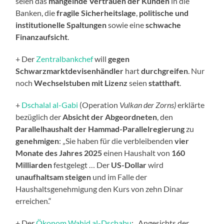
seien das
mangelnde Vertrauen der Kunden
in die
Banken, die
fragile Sicherheitslage
,
politische und
institutionelle Spaltungen
sowie eine
schwache
Finanzaufsicht
.
+ Der
Zentralbankchef
will
gegen
Schwarzmarktdevisenhändler
hart
durchgreifen
. Nur
noch
Wechselstuben mit Lizenz
seien
statthaft
.
+
Dschalal al-Gabi
(Operation
Vulkan der Zorns)
erklärte
bezüglich der
Absicht der Abgeordneten
, den
Parallelhaushalt der Hammad-Parallelregierung
zu
genehmigen
: „Sie haben für die verbleibenden
vier
Monate des Jahres 2025
einen Haushalt von
160
Milliarden
festgelegt … Der
US-Dollar
wird
unaufhaltsam steigen
und im Falle der
Haushaltsgenehmigung den Kurs von zehn Dinar
erreichen.“
+ Der
Ökonom Wahid al-Dschabu
: „Angesichts der