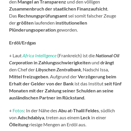
den
Mangel an Transparenz
und den völligen
Zusammenbruch der staatlichen Finanzaufsicht
.
Das
Rechnungsprüfungsamt
sei somit falscher Zeuge
der
größten
laufenden
institutionellen
Plünderungsoperation
geworden.
Erdöl/Erdgas
+ Laut
Africa Intelligence
(Frankreich) ist die
National Oil
Corporation
in Zahlungsschwierigkeiten
und
drängt
den Chef der
Libyschen Zentralbank
, Nadschi Issa,
Mittel freizugeben
. Aufgrund der
Verzögerung beim
Erhalt der Gelder von der Bank
ist das Institut
seit fünf
Monaten mit der Zahlung seiner Schulden an seine
ausländischen Partner im Rückstand
.
+
Fotos
: In der Nähe des
Abu at-Thalil Feldes
, südlich
von
Adschdabiya
, treten aus einem
Leck
in einer
Ölleitung
riesige Mengen an Erdöl aus.