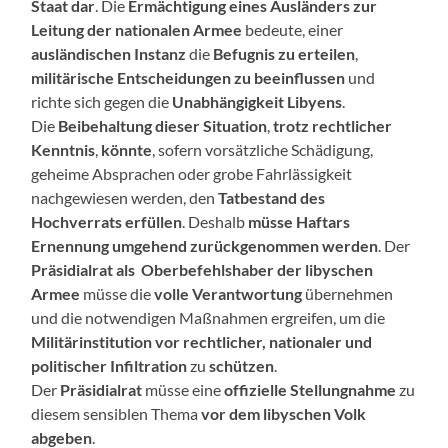
Staat dar
. Die
Ermächtigung eines Ausländers zur
Leitung der nationalen Armee
bedeute, einer
ausländischen Instanz
die
Befugnis zu erteilen
,
militärische Entscheidungen zu beeinflussen
und
richte sich gegen die
Unabhängigkeit Libyens
.
Die
Beibehaltung dieser Situation
,
trotz rechtlicher
Kenntnis
,
könnte
, sofern vorsätzliche Schädigung,
geheime Absprachen oder grobe Fahrlässigkeit
nachgewiesen werden, den
Tatbestand des
Hochverrats erfüllen
. Deshalb
müsse Haftars
Ernennung umgehend zurückgenommen werden
. Der
Präsidialrat als Oberbefehlshaber der libyschen
Armee
müsse die
volle Verantwortung
übernehmen
und die notwendigen Maßnahmen ergreifen, um die
Militärinstitution vor rechtlicher, nationaler und
politischer Infiltration
zu
schützen
.
Der
Präsidialrat
müsse eine
offizielle Stellungnahme
zu
diesem sensiblen Thema
vor dem libyschen Volk
abgeben
.