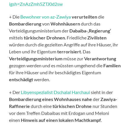
igsh=ZnAzZmh5ZTJ0d2sw
+ Die
Bewohner von az-Zawiya
verurteilten
die
Bombardierung
von
Wohnhäusern
durch das
Verteidigungsministerium der
Dabaiba-‚Regierung‘
mittels
türkischer Drohnen
. Friedliche
Zivilisten
würden durch die gezielten Angriffe auf ihre Häuser, ihr
Leben und ihr Eigentum
terrorisiert
. Das
Verteidigungsministerium
müsse zur
Verantwortung
gezogen werden und es müssten umgehend die
Familien
für ihre Häuser und ihr beschädigtes Eigentum
entschädigt
werden.
+ Der
Libyenspezialist Dschalal Harchaui
sieht in der
Bombardierung eines Wohnhauses
nahe
der
Zawiya-
Raffinerie
durch eine
türkischen Drohne
nur Stunden
vor dem Treffen Dabaibas mit Erdogan und Meloni
einen
Hinweis auf einen lokalen Machtkampf
.