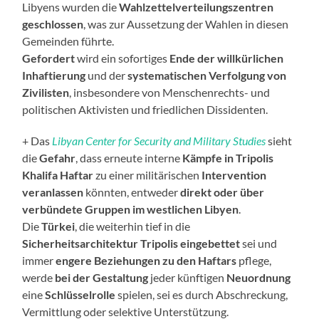
Libyens wurden die
Wahlzettelverteilungszentren
geschlossen
, was zur Aussetzung der Wahlen in diesen
Gemeinden führte.
Gefordert
wird ein sofortiges
Ende der willkürlichen
Inhaftierung
und der
systematischen Verfolgung von
Zivilisten
, insbesondere von Menschenrechts- und
politischen Aktivisten und friedlichen Dissidenten.
+ Das
Libyan Center for Security and Military Studies
sieht
die
Gefahr
, dass erneute interne
Kämpfe in Tripolis
Khalifa Haftar
zu einer militärischen
Intervention
veranlassen
könnten, entweder
direkt oder über
verbündete Gruppen im westlichen
Libyen
.
Die
Türkei
, die weiterhin tief in die
Sicherheitsarchitektur Tripolis eingebettet
sei und
immer
engere Beziehungen zu den Haftars
pflege,
werde
bei der Gestaltung
jeder künftigen
Neuordnung
eine
Schlüsselrolle
spielen, sei es durch Abschreckung,
Vermittlung oder selektive Unterstützung.