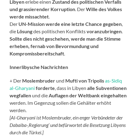
Libyen
erlebe einen
Zustand des politischen Verfalls
und grassierender Korruption
. Der
Wille des Volkes
werde missachtet
.
Der
UN-Mission werde eine letzte Chance gegeben
,
die
Lösung
des politischen Konflikts
voranzubringen
.
Sollte dies nicht geschehen, werde man die Stimme
erheben, fernab von Bevormundung und
Kompromissbereitschaft
.
Innerlibysche Nachrichten
+ Der
Moslembruder
und
Mufti von Tripolis
as-Sidiq
al-Gharyani
forderte
, dass in Libyen
alle Subventionen
wegfallen
und die
Auflagen der Weltbank eingehalten
werden. Im Gegenzug sollen die Gehälter erhöht
werden.
[Al-Gharyani ist Moslembruder, ein enger Verbündeter der
Dabaiba-‚Regierung‘ und befürwortet die Besetzung Libyens
durch die Türkei.]