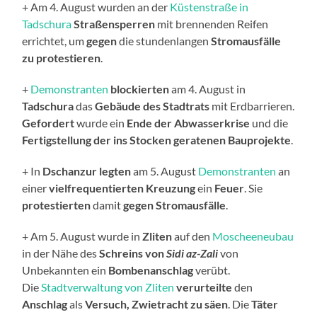
+ Am 4. August wurden an der
Küstenstraße in
Tadschura
Straßensperren
mit brennenden Reifen
errichtet, um
gegen
die stundenlangen
Stromausfälle
zu protestieren
.
+
Demonstranten
blockierten
am 4. August in
Tadschura
das
Gebäude des Stadtrats
mit Erdbarrieren.
Gefordert
wurde ein
Ende der Abwasserkrise
und die
Fertigstellung der ins Stocken geratenen Bauprojekte
.
+ In
Dschanzur
legten
am 5. August
Demonstranten
an
einer
vielfrequentierten Kreuzung
ein
Feuer
. Sie
protestierten
damit
gegen
Stromausfälle
.
+ Am 5. August wurde in
Zliten
auf den
Moscheeneubau
in der Nähe des
Schreins von
Sidi az-Zali
von
Unbekannten ein
Bombenanschlag
verübt.
Die
Stadtverwaltung von Zliten
verurteilte
den
Anschlag
als
Versuch, Zwietracht zu säen
. Die
Täter