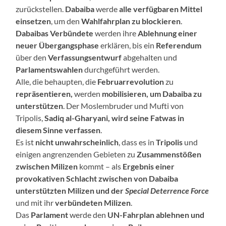
zurückstellen.
Dabaiba
werde
alle verfügbaren Mittel
einsetzen
, um den
Wahlfahrplan zu blockieren
.
Dabaibas Verbündete
werden ihre
Ablehnung einer
neuer Übergangsphase
erklären, bis ein
Referendum
über den
Verfassungsentwurf
abgehalten und
Parlamentswahlen
durchgeführt werden.
Alle, die behaupten, die
Februarrevolution
zu
repräsentieren,
werden
mobilisieren, um Dabaiba zu
unterstützen
. Der Moslembruder und Mufti von
Tripolis,
Sadiq al-Gharyani, wird seine Fatwas in
diesem Sinne verfassen
.
Es ist
nicht unwahrscheinlich
, dass es in
Tripolis
und
einigen angrenzenden Gebieten zu
Zusammenstößen
zwischen Milizen
kommt – als
Ergebnis einer
provokativen Schlacht zwischen von Dabaiba
unterstützten Milizen und der
Special Deterrence Force
und mit ihr
verbündeten Milizen
.
Das
Parlament
werde den
UN-Fahrplan ablehnen und