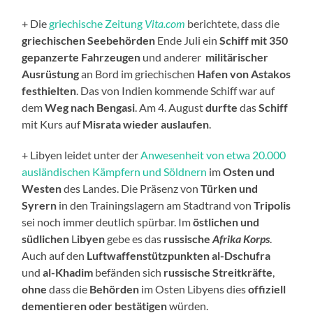
+ Die
griechische Zeitung
Vita.com
berichtete, dass die
griechischen Seebehörden
Ende Juli ein
Schiff mit 350
gepanzerte Fahrzeugen
und anderer
militärischer
Ausrüstung
an Bord im griechischen
Hafen von Astakos
festhielten
. Das von Indien kommende Schiff war auf
dem
Weg nach Bengasi
. Am 4. August
durfte
das
Schiff
mit Kurs auf
Misrata
wieder auslaufen
.
+ Libyen leidet unter der
Anwesenheit von etwa 20.000
ausländischen Kämpfern und Söldnern
im
Osten und
Westen
des Landes. Die Präsenz von
Türken und
Syrern
in den Trainingslagern am Stadtrand von
Tripolis
sei noch immer deutlich spürbar. Im
östlichen und
südlichen
L
ibyen
gebe es das
russische
Afrika Korps
.
Auch auf den
Luftwaffenstützpunkten al-Dschufra
und
al-Khadim
befänden sich
russische Streitkräfte
,
ohne
dass die
Behörden
im Osten Libyens dies
offiziell
dementieren oder bestätigen
würden.