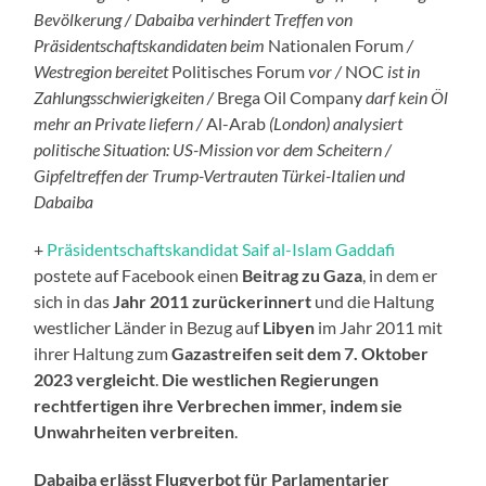
Bevölkerung / Dabaiba verhindert Treffen von
Präsidentschaftskandidaten beim
Nationalen Forum
/
Westregion bereitet
Politisches Forum
vor /
NOC
ist in
Zahlungsschwierigkeiten /
Brega Oil Company
darf kein Öl
mehr an Private liefern /
Al-Arab
(London) analysiert
politische Situation: US-Mission vor dem Scheitern /
Gipfeltreffen der Trump-Vertrauten Türkei-Italien und
Dabaiba
+
Präsidentschaftskandidat Saif al-Islam Gaddafi
postete auf Facebook einen
Beitrag zu Gaza
, in dem er
sich in das
Jahr 2011 zurückerinnert
und die Haltung
westlicher Länder in Bezug auf
Libyen
im Jahr 2011 mit
ihrer Haltung zum
Gazastreifen seit dem 7. Oktober
2023
vergleicht
.
Die westlichen Regierungen
rechtfertigen ihre Verbrechen immer, indem sie
Unwahrheiten verbreiten
.
Dabaiba erlässt Flugverbot für Parlamentarier