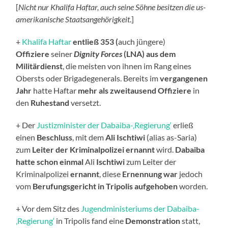
[
Nicht nur Khalifa Haftar, auch seine Söhne besitzen die us-
amerikanische Staatsangehörigkeit
.]
+
Khalifa Haftar
entließ
353 (
auch jüngere)
Offiziere
seiner
Dignity Forces
(LNA) aus dem
Militärdienst
, die meisten von ihnen im Rang eines
Obersts oder Brigadegenerals. Bereits im
vergangenen
Jahr
hatte Haftar
mehr als zweitausend Offiziere
in
den
Ruhestand
versetzt.
+ Der
Justizminister der Dabaiba-‚Regierung‘
erließ
einen
Beschluss
, mit dem
Ali Ischtiwi
(alias as-Saria)
zum
Leiter der Kriminalpolizei ernannt
wird.
Dabaiba
hatte schon einmal
Ali
Ischtiwi
zum Leiter der
Kriminalpolizei
ernannt
, diese
Ernennung
war
jedoch
vom
Berufungsgericht in Tripolis aufgehoben
worden.
+ Vor dem Sitz des
Jugendministeriums der Dabaiba-
‚Regierung‘
in Tripolis fand eine
Demonstration
statt,