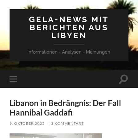
GELA-NEWS MIT
BERICHTEN AUS
LIBYEN
Informationen - Analysen - Meinungen
Suchfe
Mobile-
ein-/a
Menü
ein-/ausblenden
Libanon in Bedrängnis: Der Fall
Hannibal Gaddafi
9. OKTOBER 2025
/
3 KOMMENTARE