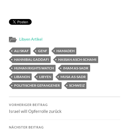
Libyen Artikel
ALI SKAF
GENF
HAMADEH
HANNIBAL GADDAFI
HASSAN ASCH-SCHAMI
HUMAN RIGHTS WATCH
IMAM AS-SADR
LIBANON
LIBYEN
MUSA AS-SADR
POLITISCHER GEFANGENER
SCHWEIZ
VORHERIGER BEITRAG
Israel will Opferrolle zurück
NÄCHSTER BEITRAG