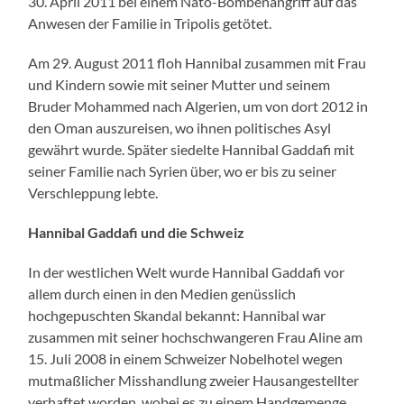
30. April 2011 bei einem Nato-Bombenangriff auf das
Anwesen der Familie in Tripolis getötet.
Am 29. August 2011 floh Hannibal zusammen mit Frau
und Kindern sowie mit seiner Mutter und seinem
Bruder Mohammed nach Algerien, um von dort 2012 in
den Oman auszureisen, wo ihnen politisches Asyl
gewährt wurde. Später siedelte Hannibal Gaddafi mit
seiner Familie nach Syrien über, wo er bis zu seiner
Verschleppung lebte.
Hannibal Gaddafi und die Schweiz
In der westlichen Welt wurde Hannibal Gaddafi vor
allem durch einen in den Medien genüsslich
hochgepuschten Skandal bekannt: Hannibal war
zusammen mit seiner hochschwangeren Frau Aline am
15. Juli 2008 in einem Schweizer Nobelhotel wegen
mutmaßlicher Misshandlung zweier Hausangestellter
verhaftet worden, wobei es zu einem Handgemenge