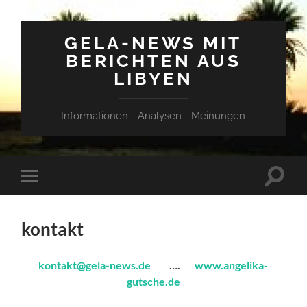
GELA-NEWS MIT
BERICHTEN AUS
LIBYEN
Informationen - Analysen - Meinungen
Suchfe
Mobile-
ein-/a
Menü
ein-/ausblenden
kontakt
kontakt@gela-news.de
….
www.angelika-
gutsche.de