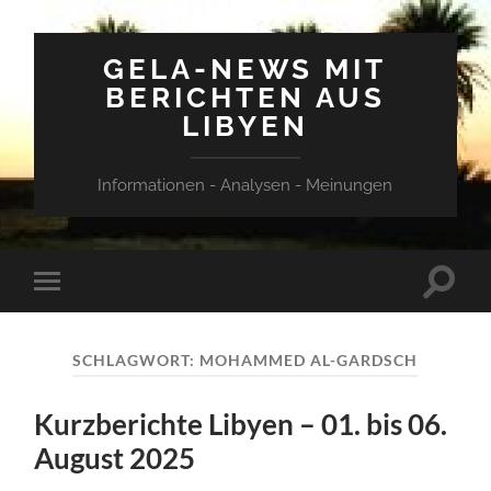
GELA-NEWS MIT
BERICHTEN AUS
LIBYEN
Informationen - Analysen - Meinungen
Suchfe
Mobile-
ein-/a
Menü
ein-/ausblenden
SCHLAGWORT:
MOHAMMED AL-GARDSCH
Kurzberichte Libyen – 01. bis 06.
August 2025