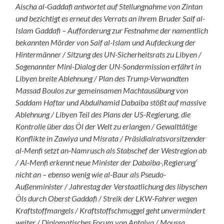
Aischa al-Gaddafi antwortet auf Stellungnahme von Zintan
und bezichtigt es erneut des Verrats an ihrem Bruder Saif al-
Islam Gaddafi – Aufforderung zur Festnahme der namentlich
bekannten Mörder von Saif al-Islam und Aufdeckung der
Hintermänner / Sitzung des UN-Sicherheitsrats zu Libyen /
Sogenannter Mini-Dialog der UN-Sondermission erfährt in
Libyen breite Ablehnung / Plan des Trump-Verwandten
Massad Boulos zur gemeinsamen Machtausübung von
Saddam Haftar und Abdulhamid Dabaiba stößt auf massive
Ablehnung / Libyen Teil des Plans der US-Regierung, die
Kontrolle über das Öl der Welt zu erlangen / Gewalttätige
Konflikte in Zawiya und Misrata / Präsidialratsvorsitzender
al-Menfi setzt an-Namrusch als Stabschef der Westregion ab
/ Al-Menfi erkennt neue Minister der Dabaiba-‚Regierung‘
nicht an – ebenso wenig wie al-Baur als Pseudo-
Außenminister / Jahrestag der Verstaatlichung des libyschen
Öls durch Oberst Gaddafi / Streik der LKW-Fahrer wegen
Kraftstoffmangels / Kraftstoffschmuggel geht unvermindert
weiter / Diplomatisches Forum von Antalya / Moussa