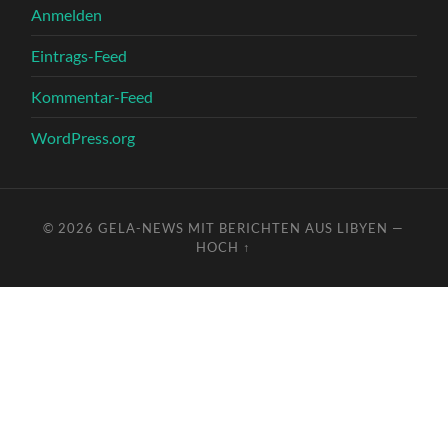
Anmelden
Eintrags-Feed
Kommentar-Feed
WordPress.org
© 2026
GELA-NEWS MIT BERICHTEN AUS LIBYEN
—
HOCH ↑