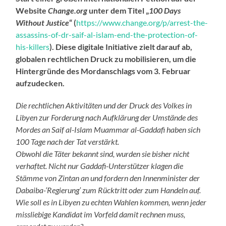
Website
Change.org
unter dem Titel „
100 Days
Without Justice
“ (
https://www.change.org/p/arrest-the-
assassins-of-dr-saif-al-islam-end-the-protection-of-
his-killers
). Diese digitale Initiative zielt darauf ab,
globalen rechtlichen Druck zu mobilisieren, um die
Hintergründe des Mordanschlags vom 3. Februar
aufzudecken.
Die rechtlichen Aktivitäten und der Druck des Volkes in
Libyen zur Forderung nach Aufklärung der Umstände des
Mordes an Saif al-Islam Muammar al-Gaddafi haben sich
100 Tage nach
der Tat
verstärkt.
Obwohl die Täter bekannt sind, wurden sie bisher nicht
verhaftet. Nicht nur Gaddafi-Unterstützer klagen die
Stämme von Zintan an und fordern den Innenminister der
Dabaiba-‘Regierung’ zum Rücktritt oder zum Handeln auf.
Wie soll es in Libyen zu echten Wahlen kommen, wenn jeder
missliebige Kandidat im Vorfeld damit rechnen muss,