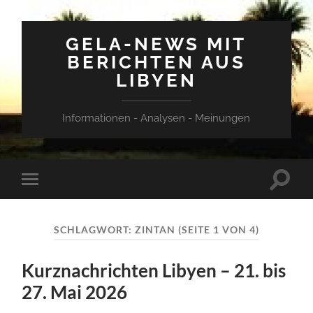
GELA-NEWS MIT
BERICHTEN AUS
LIBYEN
Informationen - Analysen - Meinungen
Suchfe
Mobile-
ein-/a
Menü
ein-/ausblenden
SCHLAGWORT:
ZINTAN
(SEITE 1 VON 4)
Kurznachrichten Libyen – 21. bis
27. Mai 2026