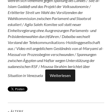
wehren sich vehement gegen Spaltung des Landes / Saif al-
Islam Gaddafi und das Projekt der Volksautonomie /
Erbitterter Streit um Wahl des Vorsitzenden der
Wahlkommission zwischen Parlament und Staatsrat
eskaliert / Agila Saleh: Komitee soll statt neuer
Einheitsregierung ohne Ausgrenzungen Parlaments- und
Präsidentenwahlen durchführen / Dabaiba wechselt
Vorstand der
Telekommunikations-Holdinggesellschaft
aus / Video mit angeblichem Geständnis von
al-Maryami al-
Massud vor Prozessbeginn verschwunden / Spannungen
zwischen Ägypten und Haftar wegen Unterstützung der
sudanesischen RSF / Moussa Ibrahim berichtet über
Situation in Venezuela
Weiterlesen
« ÄLTERE