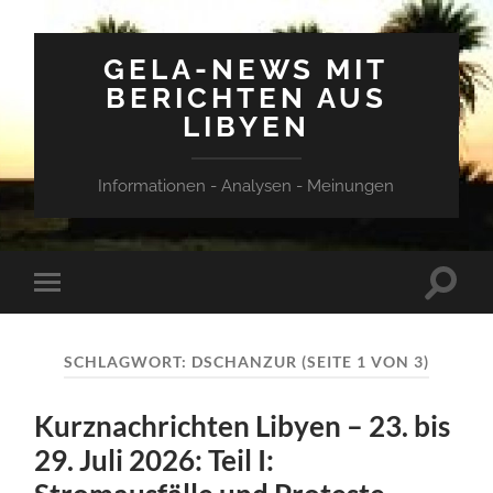
GELA-NEWS MIT
BERICHTEN AUS
LIBYEN
Informationen - Analysen - Meinungen
Suchfe
Mobile-
ein-/a
Menü
ein-/ausblenden
SCHLAGWORT:
DSCHANZUR
(SEITE 1 VON 3)
Kurznachrichten Libyen – 23. bis
29. Juli 2026: Teil I: