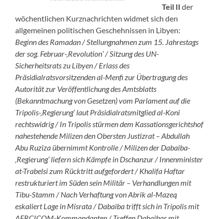
Teil II
der
wöchentlichen Kurznachrichten widmet sich den
allgemeinen politischen Geschehnissen in Libyen:
Beginn des Ramadan / Stellungnahmen zum 15. Jahrestags
der sog. Februar-‚Revolution‘ / Sitzung des UN-
Sicherheitsrats zu Libyen / Erlass des
Präsidialratsvorsitzenden al-Menfi zur Übertragung des
Autorität zur Veröffentlichung des Amtsblatts
(Bekanntmachung von Gesetzen) vom Parlament auf die
Tripolis-‚Regierung‘ laut Präsidialratsmitglied al-Koni
rechtswidrig / In Tripolis stürmen dem Kassationsgerichtshof
nahestehende Milizen den Obersten Justizrat – Abdullah
Abu Ruziza übernimmt Kontrolle / Milizen der Dabaiba-
‚Regierung‘ liefern sich Kämpfe in Dschanzur / Innenminister
at-Trabelsi zum Rücktritt aufgefordert / Khalifa Haftar
restrukturiert im Süden sein Militär – Verhandlungen mit
Tibu-Stamm / Nach Verhaftung von Abrik al-Mazeq
eskaliert Lage in Misrata / Dabaiba trifft sich in Tripolis mit
AFRCICOM-Kommandanten / Treffen Dabaibas mit