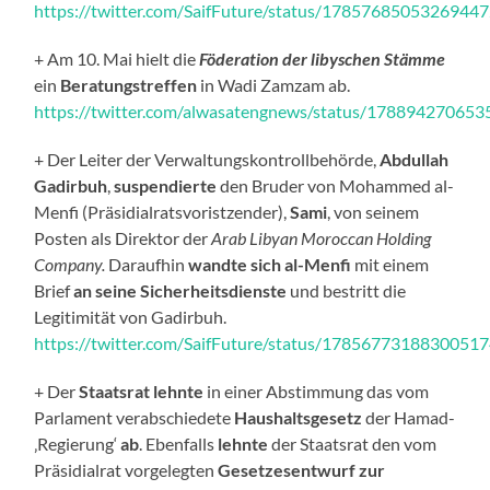
https://twitter.com/SaifFuture/status/1785768505326944
+ Am 10. Mai hielt die
Föderation der libyschen Stämme
ein
Beratungstreffen
in Wadi Zamzam ab.
https://twitter.com/alwasatengnews/status/17889427065
+ Der Leiter der Verwaltungskontrollbehörde,
Abdullah
Gadirbuh
,
suspendierte
den Bruder von Mohammed al-
Menfi (Präsidialratsvoristzender),
Sami
, von seinem
Posten als Direktor der
Arab Libyan Moroccan Holding
Company.
Daraufhin
wandte sich al-Menfi
mit einem
Brief
an seine Sicherheitsdienste
und bestritt die
Legitimität von Gadirbuh.
https://twitter.com/SaifFuture/status/1785677318830051
+ Der
Staatsrat
lehnte
in einer Abstimmung das vom
Parlament verabschiedete
Haushaltsgesetz
der Hamad-
‚Regierung‘
ab
. Ebenfalls
lehnte
der Staatsrat den vom
Präsidialrat vorgelegten
Gesetzesentwurf zur