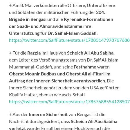
+ Am 8. Mai verkündeten alle Offiziere, Unteroffiziere
und Soldaten der militärischen Führung der
204.
Brigade in Bengasi
und alle
Kyrenaika-Formationen
der Saadi- und Almoravidenstämme
ihre
Unterstützung für
Dr.
Saif al-Islam
Gaddafi
.
https://twitter.com/SaifFuture/status/1788014797876768
+ Für die
Razzia
im Haus von
Scheich Ali Abu Sabiha
,
dem Leiter des Versöhnungsteams von Dr. Saif Al-Islam
Muammar al-Gaddafi, und seine
Festnahme
waren
Oberst Mounir Budbus und Oberst Ali al-Fituri im
Auftrag der Inneren Sicherheit verantwortlich
. Die
Innere Sicherheit gehört zu dem von den USA geführten
Khalifa Haftar, ebenso wie asch-Schati.
https://twitter.com/SaifFuture/status/1785768855412850
+ Aus der
Inneren Sicherheit
von Bengasi ist die
Nachricht durchgesickert, dass
Scheich Ali Abu Sabiha
verletzt
wurde. Er soll bei einem Fluchtversuch die