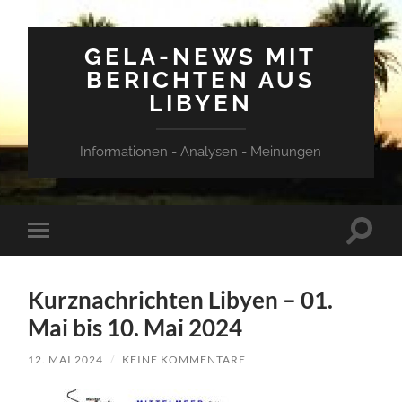
GELA-NEWS MIT
BERICHTEN AUS
LIBYEN
Informationen - Analysen - Meinungen
Suchfe
Mobile-
ein-/a
Menü
ein-/ausblenden
Kurznachrichten Libyen – 01.
Mai bis 10. Mai 2024
12. MAI 2024
/
KEINE KOMMENTARE