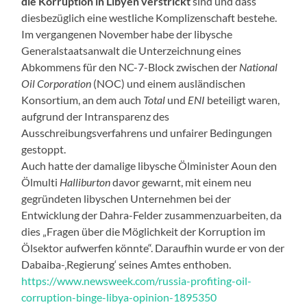
die Korruption in Libyen verstrickt
sind und dass
diesbezüglich eine westliche Komplizenschaft bestehe.
Im vergangenen November habe der libysche
Generalstaatsanwalt die Unterzeichnung eines
Abkommens für den NC-7-Block zwischen der
National
Oil Corporation
(NOC) und einem ausländischen
Konsortium, an dem auch
Total
und
ENI
beteiligt waren,
aufgrund der Intransparenz des
Ausschreibungsverfahrens und unfairer Bedingungen
gestoppt.
Auch hatte der damalige libysche Ölminister Aoun den
Ölmulti
Halliburton
davor gewarnt, mit einem neu
gegründeten libyschen Unternehmen bei der
Entwicklung der Dahra-Felder zusammenzuarbeiten, da
dies „Fragen über die Möglichkeit der Korruption im
Ölsektor aufwerfen könnte“. Daraufhin wurde er von der
Dabaiba-‚Regierung‘ seines Amtes enthoben.
https://www.newsweek.com/russia-profiting-oil-
corruption-binge-libya-opinion-1895350