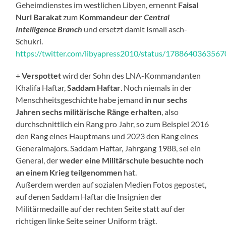
Geheimdienstes im westlichen Libyen, ernennt
Faisal
Nuri Barakat
zum
Kommandeur der
Central
Intelligence Branch
und ersetzt damit Ismail asch-
Schukri.
https://twitter.com/libyapress2010/status/178864036356
+
Verspottet
wird der Sohn des LNA-Kommandanten
Khalifa Haftar,
Saddam Haftar
. Noch niemals in der
Menschheitsgeschichte habe jemand
in nur sechs
Jahren sechs militärische Ränge erhalten
, also
durchschnittlich ein Rang pro Jahr, so zum Beispiel 2016
den Rang eines Hauptmans und 2023 den Rang eines
Generalmajors. Saddam Haftar, Jahrgang 1988, sei ein
General, der
weder eine Militärschule besuchte noch
an einem Krieg teilgenommen
hat.
Außerdem werden auf sozialen Medien Fotos gepostet,
auf denen Saddam Haftar die Insignien der
Militärmedaille auf der rechten Seite statt auf der
richtigen linke Seite seiner Uniform trägt.