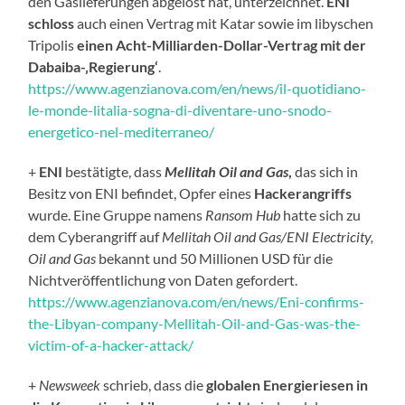
den Gaslieferungen abgelöst hat, unterzeichnet.
ENI
schloss
auch einen Vertrag mit Katar sowie im libyschen
Tripolis
einen Acht-Milliarden-Dollar-Vertrag mit der
Dabaiba-‚Regierung‘
.
https://www.agenzianova.com/en/news/il-quotidiano-
le-monde-litalia-sogna-di-diventare-uno-snodo-
energetico-nel-mediterraneo/
+
ENI
bestätigte, dass
Mellitah Oil and Gas
,
das sich in
Besitz von ENI befindet, Opfer eines
Hackerangriffs
wurde. Eine Gruppe namens
Ransom Hub
hatte sich zu
dem Cyberangriff auf
Mellitah Oil and Gas/ENI Electricity,
Oil and Gas
bekannt und 50 Millionen USD für die
Nichtveröffentlichung von Daten gefordert.
https://www.agenzianova.com/en/news/Eni-confirms-
the-Libyan-company-Mellitah-Oil-and-Gas-was-the-
victim-of-a-hacker-attack/
+
Newsweek
schrieb, dass die
globalen Energieriesen in