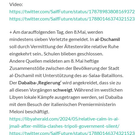
Video:
https://twitter.com/SaifFuture/status/1787898380816937
https://twitter.com/SaifFuture/status/1788014637432152
+ Am darauffolgenden Tag, den 8.Mai, werden
mindestens sieben Verletzte gemeldet. In
al-Dschamil
soll durch Vermittlung der Ältestenräte relative Ruhe
eingekehrt sein.. Schulen blieben geschlossen.
Andere Quellen meldeten am 8. Mai heftige
Zusammenstöße zwischen der Bevölkerung der Stadt
al-Dschamil mit Unterstützung des as-Salaa-Bataillons.
Der
Dabaiba-‚Regierung‘
wird angekreidet, dass sie zu
all diesen Vorgängen
schweigt
. Während im westlichen
Libyen lokale Kämpfe ausgetragen werden, sei Dabaiba
mit dem Besuch der italienischen Premierministerin
Meloni beschäftigt.
https://libyaherald.com/2024/05/relative-calm-in-al-
jmail-after-militia-clashes-tripoli-government-silent/
https://twitter.com/SaifFuture/status/1788014637432152