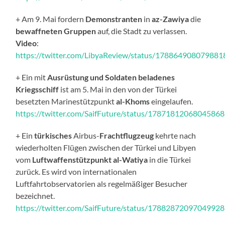
+ Am 9. Mai fordern
Demonstranten
in
az-Zawiya
die
bewaffneten Gruppen
auf, die Stadt zu verlassen.
Video
:
https://twitter.com/LibyaReview/status/17886490807988
+ Ein mit
Ausrüstung und Soldaten beladenes
Kriegsschiff
ist am 5. Mai in den von der Türkei
besetzten Marinestützpunkt
al-Khoms
eingelaufen.
https://twitter.com/SaifFuture/status/1787181206804586
+ Ein
türkisches
Airbus-
Frachtflugzeug
kehrte nach
wiederholten Flügen zwischen der Türkei und Libyen
vom
Luftwaffenstützpunkt al-Watiya
in die Türkei
zurück. Es wird von internationalen
Luftfahrtobservatorien als regelmäßiger Besucher
bezeichnet.
https://twitter.com/SaifFuture/status/1788287209704992