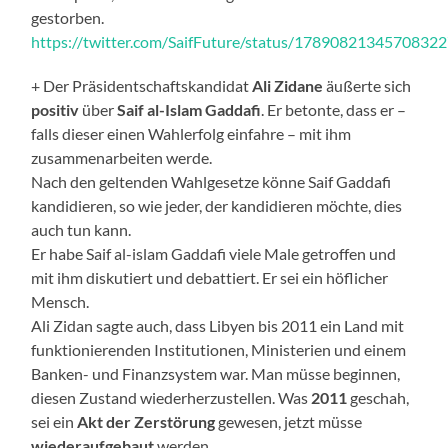
gestorben.
https://twitter.com/SaifFuture/status/1789082134570832
+ Der Präsidentschaftskandidat
Ali Zidane
äußerte sich
positiv
über
Saif al-Islam Gaddafi
. Er betonte, dass er –
falls dieser einen Wahlerfolg einfahre – mit ihm
zusammenarbeiten werde.
Nach den geltenden Wahlgesetze könne Saif Gaddafi
kandidieren, so wie jeder, der kandidieren möchte, dies
auch tun kann.
Er habe Saif al-islam Gaddafi viele Male getroffen und
mit ihm diskutiert und debattiert. Er sei ein höflicher
Mensch.
Ali Zidan sagte auch, dass Libyen bis 2011 ein Land mit
funktionierenden Institutionen, Ministerien und einem
Banken- und Finanzsystem war. Man müsse beginnen,
diesen Zustand wiederherzustellen. Was
2011
geschah,
sei ein
Akt der Zerstörung
gewesen, jetzt müsse
wiederaufgebaut
werden.