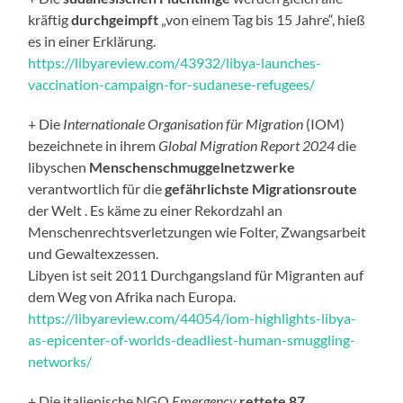
kräftig
durchgeimpft
„von einem Tag bis 15 Jahre“, hieß
es in einer Erklärung.
https://libyareview.com/43932/libya-launches-
vaccination-campaign-for-sudanese-refugees/
+ Die
Internationale Organisation für Migration
(IOM)
bezeichnete in ihrem
Global Migration Report 2024
die
libyschen
Menschenschmuggelnetzwerke
verantwortlich für die
gefährlichste
Migrationsroute
der Welt . Es käme zu einer Rekordzahl an
Menschenrechtsverletzungen wie Folter, Zwangsarbeit
und Gewaltexzessen.
Libyen ist seit 2011 Durchgangsland für Migranten auf
dem Weg von Afrika nach Europa.
https://libyareview.com/44054/iom-highlights-libya-
as-epicenter-of-worlds-deadliest-human-smuggling-
networks/
+ Die italienische NGO
Emergency
rettete 87