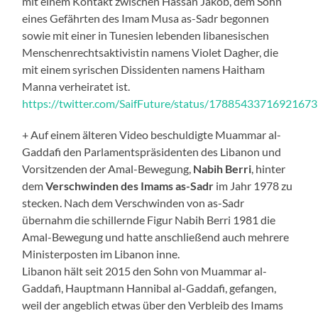
mit einem Kontakt zwischen Hassan Jakob, dem Sohn
eines Gefährten des Imam Musa as-Sadr begonnen
sowie mit einer in Tunesien lebenden libanesischen
Menschenrechtsaktivistin namens Violet Dagher, die
mit einem syrischen Dissidenten namens Haitham
Manna verheiratet ist.
https://twitter.com/SaifFuture/status/1788543371692167
+ Auf einem älteren Video beschuldigte Muammar al-
Gaddafi den Parlamentspräsidenten des Libanon und
Vorsitzenden der Amal-Bewegung,
Nabih Berri
, hinter
dem
Verschwinden des Imams as-Sadr
im Jahr 1978 zu
stecken. Nach dem Verschwinden von as-Sadr
übernahm die schillernde Figur Nabih Berri 1981 die
Amal-Bewegung und hatte anschließend auch mehrere
Ministerposten im Libanon inne.
Libanon hält seit 2015 den Sohn von Muammar al-
Gaddafi, Hauptmann Hannibal al-Gaddafi, gefangen,
weil der angeblich etwas über den Verbleib des Imams