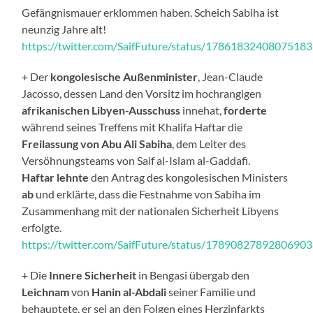
Gefängnismauer erklommen haben. Scheich Sabiha ist
neunzig Jahre alt!
https://twitter.com/SaifFuture/status/1786183240807518
+ Der
kongolesische Außenminister
, Jean-Claude
Jacosso, dessen Land den Vorsitz im hochrangigen
afrikanischen Libyen-Ausschuss
innehat,
forderte
während seines Treffens mit Khalifa Haftar die
Freilassung von Abu Ali Sabiha
, dem Leiter des
Versöhnungsteams von Saif al-Islam al-Gaddafi.
Haftar
lehnte
den Antrag des kongolesischen Ministers
ab
und erklärte, dass die Festnahme von Sabiha im
Zusammenhang mit der nationalen Sicherheit Libyens
erfolgte.
https://twitter.com/SaifFuture/status/1789082789280690
+ Die
Innere Sicherheit
in Bengasi übergab den
Leichnam
von
Hanin al-Abdali
seiner Familie und
behauptete, er sei an den Folgen eines Herzinfarkts