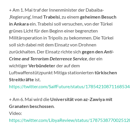
+ Am 1. Mai traf der Innenminister der Dabaiba-
‚Regierung‘, Imad
Trabelsi
, zu einem
geheimen Besuch
in Ankara
ein. Trabelsi soll versuchen, von der Türkei
grünes Licht für den Beginn einer begrenzten
Militäroperation in Tripolis zu bekommen. Die Türkei
soll sich dabei mit dem Einsatz von Drohnen
zurückhalten. Der Einsatz richte sich
gegen den
Anti-
Crime and Terrorism Deterrence Service
, der ein
wichtiger
Verbündeter
der auf dem
Luftwaffenstützpunkt Mitiga stationierten
türkischen
Streitkräfte
ist.
https://twitter.com/SaifFuture/status/1785421087116853
+ Am 6. Mai wird die
Universität von az-Zawiya mit
Granaten beschossen
.
Video:
https://twitter.com/LibyaReview/status/17875387700251