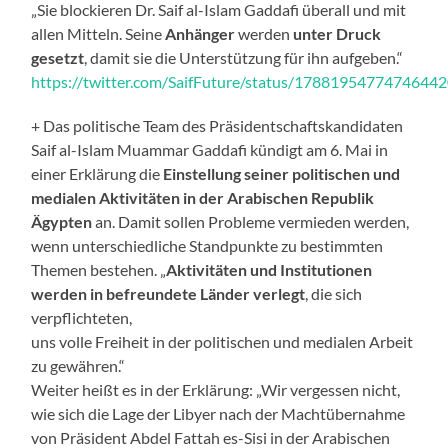
„Sie blockieren Dr. Saif al-Islam Gaddafi überall und mit
allen Mitteln. Seine
Anhänger
werden
unter Druck
gesetzt
, damit sie die Unterstützung für ihn aufgeben.“
https://twitter.com/SaifFuture/status/1788195477474644
+ Das politische Team des Präsidentschaftskandidaten
Saif al-Islam Muammar Gaddafi kündigt am 6. Mai in
einer Erklärung die
Einstellung seiner politischen und
medialen Aktivitäten in der Arabischen Republik
Ägypten
an. Damit sollen Probleme vermieden werden,
wenn unterschiedliche Standpunkte zu bestimmten
Themen bestehen. „
Aktivitäten und Institutionen
werden in befreundete Länder verlegt
, die sich
verpflichteten,
uns volle Freiheit in der politischen und medialen Arbeit
zu gewähren.“
Weiter heißt es in der Erklärung: „Wir vergessen nicht,
wie sich die Lage der Libyer nach der Machtübernahme
von Präsident Abdel Fattah es-Sisi in der Arabischen