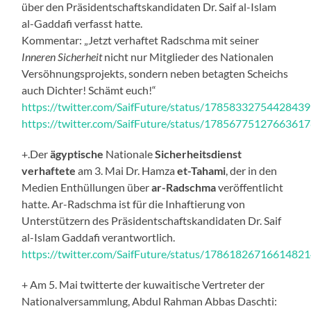
über den Präsidentschaftskandidaten Dr. Saif al-Islam
al-Gaddafi verfasst hatte.
Kommentar: „Jetzt verhaftet Radschma mit seiner
Inneren Sicherheit
nicht nur Mitglieder des Nationalen
Versöhnungsprojekts, sondern neben betagten Scheichs
auch Dichter! Schämt euch!“
https://twitter.com/SaifFuture/status/1785833275442843
https://twitter.com/SaifFuture/status/1785677512766361
+.Der
ägyptische
Nationale
Sicherheitsdienst
verhaftete
am 3. Mai Dr. Hamza
et-Tahami
, der in den
Medien Enthüllungen über
ar-Radschma
veröffentlicht
hatte. Ar-Radschma ist für die Inhaftierung von
Unterstützern des Präsidentschaftskandidaten Dr. Saif
al-Islam Gaddafi verantwortlich.
https://twitter.com/SaifFuture/status/1786182671661482
+ Am 5. Mai twitterte der kuwaitische Vertreter der
Nationalversammlung, Abdul Rahman Abbas Daschti: