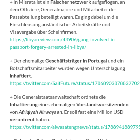
+ In Misrata ist ein
Fälschernetzwerk
aufgeflogen, an
dem Offiziere, Generalmajore und Mitarbeiter der
Passabteilung beteiligt waren. Es ging dabei um die
Einschleusung ausländischer Arbeitskräfte und
Visavergabe über Scheinfirmen.
https://libyareview.com/43906/gang-involved-in-
passport-forgery-arrested-in-libya/
+ Der ehemalige
Geschäftsträger in Portugal
und ein
Botschaftsmitarbeiter wurden wegen Unterschlagung
inhaftiert
.
https://twitter.com/SaifFuture/status/1786890387883270
+ Die Generalstaatsanwaltschaft ordnete die
Inhaftierung
eines ehemaligen
Vorstandsvorsitzenden
von
Afriqiyah Airways
an
. Er soll fast eine Million USD
veruntreut
haben.
https://twitter.com/alwasatengnews/status/17889418897