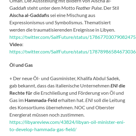
Oman. Die Ausstellung mit Bildern von Aischa al-
Gaddafi steht unter dem Motto
Feather Pulse
. Der Stil
Aischa al-Gaddafis
sei eine Mischung aus
Expressionismus und Symbolismus. Thematisiert
werden die traumatisierenden Ereignisse in Libyen.
https://twitter.com/SaifFuture/status/1786770307908247
Video
:
https://twitter.com/SaifFuture/status/1787898658467303
Öl und Gas
+ Der neue Öl- und Gasminister, Khalifa Abdul Sadek,
gab bekannt, dass das italienische Unternehmen
ENI
die
Rechte für
die Erschließung und Förderung von Öl und
Gas im
Hammada-Feld
erhalten hat.
ENI
soll die Leitung
des Konsortiums übernehmen. NOC und Oberster
Energierat müssen noch zustimmen.
https://libyareview.com/43824/libyan-oil-minister-eni-
to-develop-hammada-gas-field/