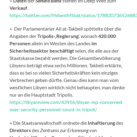
+
Daten
der
Sahara Bank
stehen im Deep Web zum
Verkauf
.
https://twitter.com/MdwntMtbat/status/1788207365268
+ Der Parlamentarier Ali at-Takbeli spöttelte über die
Angaben der
Tripolis-‚Regierung
‘, wonach
420.000
Personen
allein im Westen des Landes
im
Sicherheitssektor beschäftigt
seien, die alle aus der
Staatskasse bezahlt werden. Die Gesamtbevölkerung
Libyens beträgt etwa sechs Millionen. Takbeli erklärte,
dass es bei so vielen Sicherheitskräften kein einziges
Verbrechen geben dürfte. Genau dies kann man vom
westlichen Libyen wirklich nicht behaupten, man denke
nur an die Hauptstadt Tripolis.
https://libyareview.com/43916/libyan-mp-concerned-
over-security-personnel-count-in-tripoli/
+ Die Staatsanwaltschaft ordnete die
Inhaftierung
des
Direktors
des
Zentrums zur Erkennung von