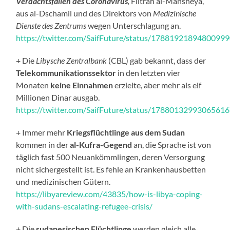
Verdachtsfällen des Coronavirus
,
Filtrah al-Mansheya,
aus al-Dschamil und des Direktors von
Medizinische
Dienste des Zentrums
wegen Unterschlagung an.
https://twitter.com/SaifFuture/status/1788192189480099
+ Die
Libysche Zentralbank
(CBL) gab bekannt, dass der
Telekommunikationssektor
in den letzten vier
Monaten
keine Einnahmen
erzielte, aber mehr als elf
Millionen Dinar ausgab.
https://twitter.com/SaifFuture/status/1788013299306561
+ Immer mehr
Kriegsflüchtlinge
aus dem Sudan
kommen in der
al-Kufra-Gegend
an, die Sprache ist von
täglich fast 500 Neuankömmlingen, deren Versorgung
nicht sichergestellt ist. Es fehle an Krankenhausbetten
und medizinischen Gütern.
https://libyareview.com/43835/how-is-libya-coping-
with-sudans-escalating-refugee-crisis/
+ Die
sudanesischen Flüchtlinge
werden gleich alle