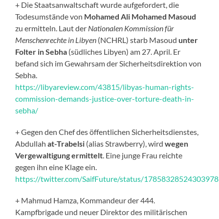
+ Die Staatsanwaltschaft wurde aufgefordert, die
Todesumstände von
Mohamed Ali Mohamed Masoud
zu ermitteln. Laut der
Nationalen Kommission für
Menschenrechte in Libyen
(NCHRL) starb Masoud
unter
Folter in Sebha
(südliches Libyen) am 27. April. Er
befand sich im Gewahrsam der Sicherheitsdirektion von
Sebha.
https://libyareview.com/43815/libyas-human-rights-
commission-demands-justice-over-torture-death-in-
sebha/
+ Gegen den Chef des öffentlichen Sicherheitsdienstes,
Abdullah
at-Trabelsi
(alias Strawberry), wird
wegen
Vergewaltigung
ermittelt
. Eine junge Frau reichte
gegen ihn eine Klage ein.
https://twitter.com/SaifFuture/status/1785832852430397
+ Mahmud Hamza, Kommandeur der 444.
Kampfbrigade und neuer Direktor des militärischen