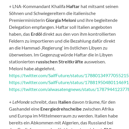
+ LNA-Kommandant Khalifa
Haftar
hat mitsamt seinen
Söhnen und Schwiegereltern die italienische
Premierministerin
Giorgia Meloni
und ihre begleitende
Delegation empfangen. Haftar soll Italien angeboten
haben, das
Erdöl
direkt aus den von ihm kontrollierten
Feldern zu importieren und die Bezahlung dafür direkt
an die Hammad-‚Regierung‘ im östlichen Libyen zu
überweisen. Im Gegenzug würde Haftar die in Libyen
stationierten
russischen Streitkräfte
ausweisen.
Meloni habe abgelehnt.
https://twitter.com/SaifFuture/status/1788013497705521
https://twitter.com/SaifFuture/status/1788195048011469
https://twitter.com/alwasatengnews/status/17879441237
+
LeMonde
schreibt, dass
Italien
davon träume, für den
Gashandel eine
Energiedrehscheibe
zwischen Afrika
und Europa im Mittelmeerraum zu werden. Italien habe
bereits ein Abkommen mit Algerien, das Russland bei