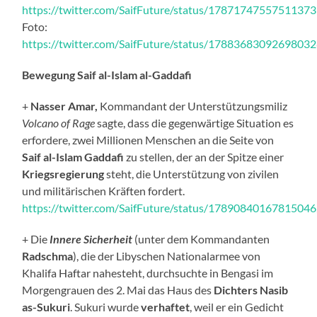
https://twitter.com/SaifFuture/status/1787174755751137
Foto:
https://twitter.com/SaifFuture/status/1788368309269803
Bewegung Saif al-Islam al-Gaddafi
+
Nasser Amar,
Kommandant der Unterstützungsmiliz
Volcano of Rage
sagte, dass die gegenwärtige Situation es
erfordere, zwei Millionen Menschen an die Seite von
Saif al-Islam Gaddafi
zu stellen, der an der Spitze einer
Kriegsregierung
steht, die Unterstützung von zivilen
und militärischen Kräften fordert.
https://twitter.com/SaifFuture/status/1789084016781504
+ Die
Innere Sicherheit
(unter dem Kommandanten
Radschma
), die der Libyschen Nationalarmee von
Khalifa Haftar nahesteht, durchsuchte in Bengasi im
Morgengrauen des 2. Mai das Haus des
Dichters Nasib
as-Sukuri
. Sukuri wurde
verhaftet
, weil er ein Gedicht