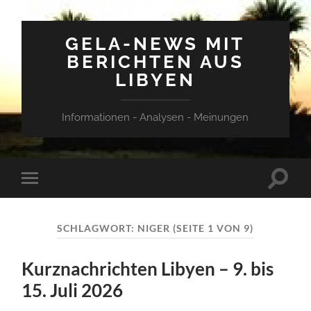
GELA-NEWS MIT
BERICHTEN AUS
LIBYEN
Informationen - Analysen - Meinungen
Suchfe
Mobile-
ein-/a
Menü
ein-/ausblenden
SCHLAGWORT:
NIGER
(SEITE 1 VON 9)
Kurznachrichten Libyen – 9. bis
15. Juli 2026