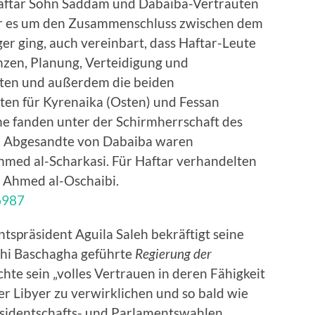
ftar Sohn Saddam und Dabaiba-Vertrauten
 der es um den Zusammenschluss zwischen dem
r ging, auch vereinbart, dass Haftar-Leute
anzen, Planung, Verteidigung und
lten und außerdem die beiden
ten für Kyrenaika (Osten) und Fessan
che fanden unter der Schirmherrschaft des
t. Abgesandte von Dabaiba waren
d al-Scharkasi. Für Haftar verhandelten
 Ahmed al-Oschaibi.
66987
ntspräsident Aguila Saleh bekräftigt seine
athi Baschagha geführte
Regierung der
hte sein „volles Vertrauen in deren Fähigkeit
r Libyer zu verwirklichen und so bald wie
äsidentschafts- und Parlamentswahlen