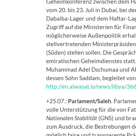
Geheimkonferenz zwischen dem Ha
vom 20. bis 23. Juli in Dubai, bei
Dabaiba-Lager und dem Haftar-Lage
Zugriff auf die Ministerien für Fin
möglicherweise Außenpolitik erha
stellvertretenden Ministerpräsiden
(Süden) stellen sollen. Die Gesprä
emiratischen Geheimdienstes stat
Muhammad Adel Dschumaa und Ahme
dessen Sohn Saddam, begleitet von
http://en.alwasat.ly/news/libya/3
+25.07.:
Parlament/Saleh
. Parlame
volle Unterstützung für die von F
Nationalen Stabilität
(GNS) und brac
zum Ausdruck, die Bestrebungen de
möglich faire und transparente Pr