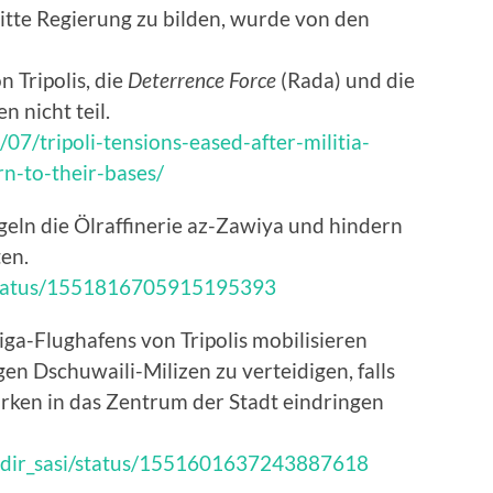
itte Regierung zu bilden, wurde von den
 Tripolis, die
Deterrence Force
(Rada) und die
 nicht teil.
7/tripoli-tensions-eased-after-militia-
n-to-their-bases/
geln die Ölraffinerie az-Zawiya und hindern
en.
/status/1551816705915195393
tiga-Flughafens von Tripolis mobilisieren
en Dschuwaili-Milizen zu verteidigen, falls
rken in das Zentrum der Stadt eindringen
qadir_sasi/status/1551601637243887618