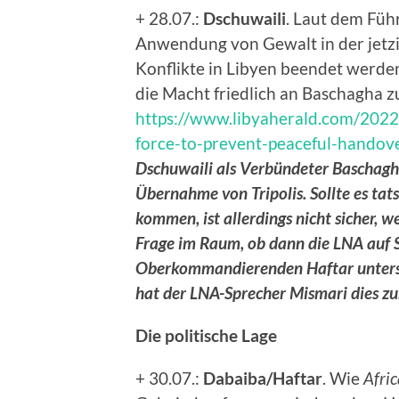
+ 28.07.:
Dschuwaili
. Laut dem Führ
Anwendung von Gewalt in der jetzig
Konflikte in Libyen beendet werden
die Macht friedlich an Baschagha 
https://www.libyaherald.com/2022/
force-to-prevent-peaceful-handover
Dschuwaili als Verbündeter Baschagha
Übernahme von Tripolis. Sollte es ta
kommen, ist allerdings nicht sicher, w
Frage im Raum, ob dann die LNA auf 
Oberkommandierenden Haftar unterstü
hat der LNA-Sprecher Mismari dies z
Die politische Lage
+ 30.07.:
Dabaiba/Haftar
. Wie
Afric