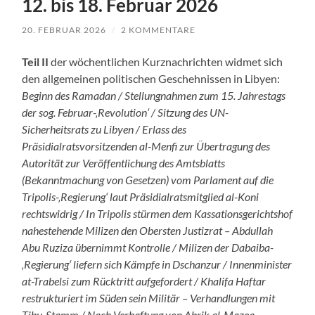
12. bis 18. Februar 2026
20. FEBRUAR 2026
/
2 KOMMENTARE
Teil II
der wöchentlichen Kurznachrichten widmet sich
den allgemeinen politischen Geschehnissen in Libyen:
Beginn des Ramadan / Stellungnahmen zum 15. Jahrestags
der sog. Februar-‚Revolution‘ / Sitzung des UN-
Sicherheitsrats zu Libyen / Erlass des
Präsidialratsvorsitzenden al-Menfi zur Übertragung des
Autorität zur Veröffentlichung des Amtsblatts
(Bekanntmachung von Gesetzen) vom Parlament auf die
Tripolis-‚Regierung‘ laut Präsidialratsmitglied al-Koni
rechtswidrig / In Tripolis stürmen dem Kassationsgerichtshof
nahestehende Milizen den Obersten Justizrat – Abdullah
Abu Ruziza übernimmt Kontrolle / Milizen der Dabaiba-
‚Regierung‘ liefern sich Kämpfe in Dschanzur / Innenminister
at-Trabelsi zum Rücktritt aufgefordert / Khalifa Haftar
restrukturiert im Süden sein Militär – Verhandlungen mit
Tibu-Stamm / Nach Verhaftung von Abrik al-Mazeq