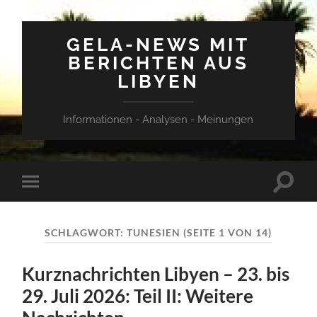
GELA-NEWS MIT
BERICHTEN AUS
LIBYEN
Informationen - Analysen - Meinungen
Suchfe
Mobile-
ein-/a
Menü
ein-/ausblenden
SCHLAGWORT:
TUNESIEN
(SEITE 1 VON 14)
Kurznachrichten Libyen – 23. bis
29. Juli 2026: Teil II: Weitere