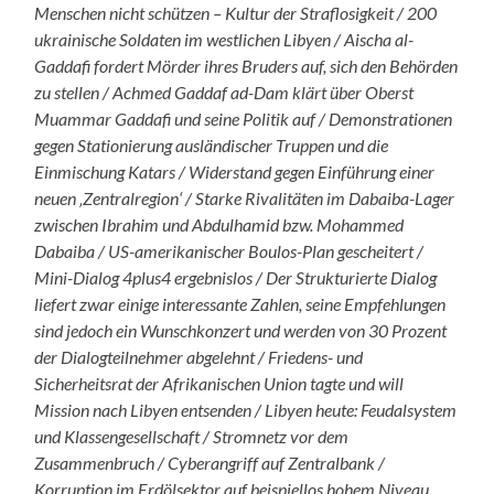
Menschen nicht schützen – Kultur der Straflosigkeit / 200
ukrainische Soldaten im westlichen Libyen / Aischa al-
Gaddafi fordert Mörder ihres Bruders auf, sich den Behörden
zu stellen / Achmed Gaddaf ad-Dam klärt über Oberst
Muammar Gaddafi und seine Politik auf / Demonstrationen
gegen Stationierung ausländischer Truppen und die
Einmischung Katars / Widerstand gegen Einführung einer
neuen ‚Zentralregion‘ / Starke Rivalitäten im Dabaiba-Lager
zwischen Ibrahim und Abdulhamid bzw. Mohammed
Dabaiba / US-amerikanischer Boulos-Plan gescheitert /
Mini-Dialog 4plus4 ergebnislos / Der Strukturierte Dialog
liefert zwar einige interessante Zahlen, seine Empfehlungen
sind jedoch ein Wunschkonzert und werden von 30 Prozent
der Dialogteilnehmer abgelehnt / Friedens- und
Sicherheitsrat der Afrikanischen Union tagte und will
Mission nach Libyen entsenden / Libyen heute: Feudalsystem
und Klassengesellschaft / Stromnetz vor dem
Zusammenbruch / Cyberangriff auf Zentralbank /
Korruption im Erdölsektor auf beispiellos hohem Niveau