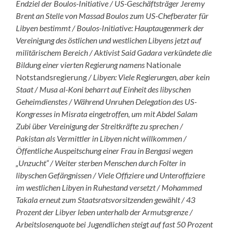
Endziel der Boulos-Initiative / US-Geschäftsträger Jeremy
Brent an Stelle von Massad Boulos zum US-Chefberater für
Libyen bestimmt / Boulos-Initiative: Hauptaugenmerk der
Vereinigung des östlichen und westlichen Libyens jetzt auf
militärischem Bereich / Aktivist Said Gadara verkündete die
Bildung einer vierten Regierung namens
Nationale
Notstandsregierung
/ Libyen: Viele Regierungen, aber kein
Staat / Musa al-Koni beharrt auf Einheit des libyschen
Geheimdienstes / Während Unruhen Delegation des US-
Kongresses in Misrata eingetroffen, um mit Abdel Salam
Zubi über Vereinigung der Streitkräfte zu sprechen /
Pakistan als Vermittler in Libyen nicht willkommen /
Öffentliche Auspeitschung einer Frau in Bengasi wegen
„Unzucht“ / Weiter sterben Menschen durch Folter in
libyschen Gefängnissen / Viele Offiziere und Unteroffiziere
im westlichen Libyen in Ruhestand versetzt / Mohammed
Takala erneut zum Staatsratsvorsitzenden gewählt / 43
Prozent der Libyer leben unterhalb der Armutsgrenze /
Arbeitslosenquote bei Jugendlichen steigt auf fast 50 Prozent