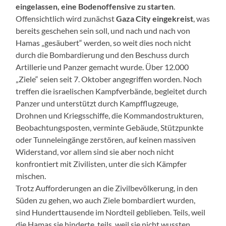
eingelassen, eine Bodenoffensive zu starten
.
Offensichtlich wird zunächst
Gaza City eingekreist
, was
bereits geschehen sein soll, und nach und nach von
Hamas „gesäubert“ werden, so weit dies noch nicht
durch die Bombardierung und den Beschuss durch
Artillerie und Panzer gemacht wurde. Über 12.000
„Ziele“ seien seit 7. Oktober angegriffen worden. Noch
treffen die israelischen Kampfverbände, begleitet durch
Panzer und unterstützt durch Kampfflugzeuge,
Drohnen und Kriegsschiffe, die Kommandostrukturen,
Beobachtungsposten, verminte Gebäude, Stützpunkte
oder Tunneleingänge zerstören, auf keinen massiven
Widerstand, vor allem sind sie aber noch nicht
konfrontiert mit Zivilisten, unter die sich Kämpfer
mischen.
Trotz Aufforderungen an die Zivilbevölkerung, in den
Süden zu gehen, wo auch Ziele bombardiert wurden,
sind Hunderttausende im Nordteil geblieben. Teils, weil
die Hamas sie hinderte, teils, weil sie nicht wussten,