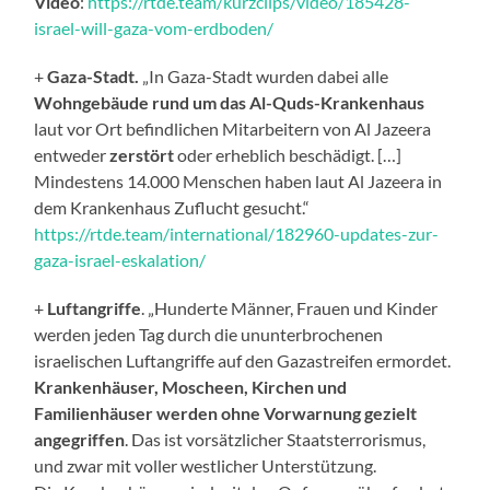
Video
:
https://rtde.team/kurzclips/video/185428-
israel-will-gaza-vom-erdboden/
+
Gaza-Stadt.
„In Gaza-Stadt wurden dabei alle
Wohngebäude rund um das Al-Quds-Krankenhaus
laut vor Ort befindlichen Mitarbeitern von Al Jazeera
entweder
zerstört
oder erheblich beschädigt. […]
Mindestens 14.000 Menschen haben laut Al Jazeera in
dem Krankenhaus Zuflucht gesucht.“
https://rtde.team/international/182960-updates-zur-
gaza-israel-eskalation/
+
Luftangriffe
. „Hunderte Männer, Frauen und Kinder
werden jeden Tag durch die ununterbrochenen
israelischen Luftangriffe auf den Gazastreifen ermordet.
Krankenhäuser, Moscheen, Kirchen und
Familienhäuser werden ohne Vorwarnung gezielt
angegriffen
. Das ist vorsätzlicher Staatsterrorismus,
und zwar mit voller westlicher Unterstützung.