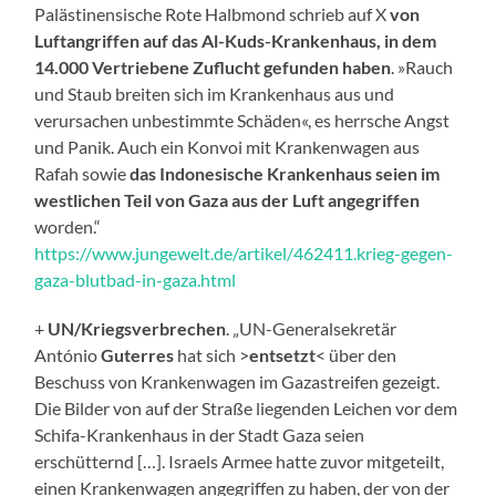
Palästinensische Rote Halbmond schrieb auf X
von
Luftangriffen auf das Al-Kuds-Krankenhaus, in dem
14.000 Vertriebene Zuflucht gefunden haben
. »Rauch
und Staub breiten sich im Krankenhaus aus und
verursachen unbestimmte Schäden«, es herrsche Angst
und Panik. Auch ein Konvoi mit Krankenwagen aus
Rafah sowie
das Indonesische Krankenhaus seien im
westlichen Teil von Gaza aus der Luft angegriffen
worden.“
https://www.jungewelt.de/artikel/462411.krieg-gegen-
gaza-blutbad-in-gaza.html
+
UN/Kriegsverbrechen
. „UN-Generalsekretär
António
Guterres
hat sich >
entsetzt
< über den
Beschuss von Krankenwagen im Gazastreifen gezeigt.
Die Bilder von auf der Straße liegenden Leichen vor dem
Schifa-Krankenhaus in der Stadt Gaza seien
erschütternd […]. Israels Armee hatte zuvor mitgeteilt,
einen Krankenwagen angegriffen zu haben, der von der