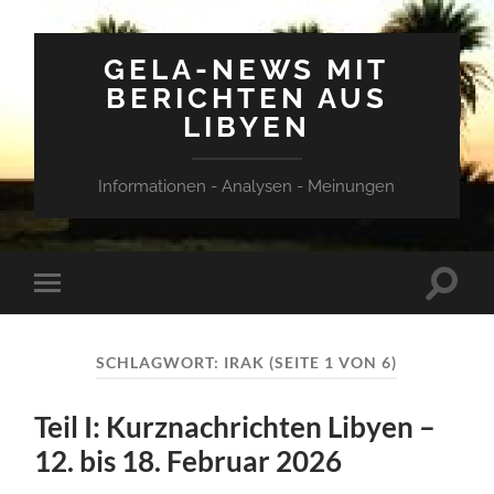
GELA-NEWS MIT
BERICHTEN AUS
LIBYEN
Informationen - Analysen - Meinungen
Suchfe
Mobile-
ein-/a
Menü
ein-/ausblenden
SCHLAGWORT:
IRAK
(SEITE 1 VON 6)
Teil I: Kurznachrichten Libyen –
12. bis 18. Februar 2026