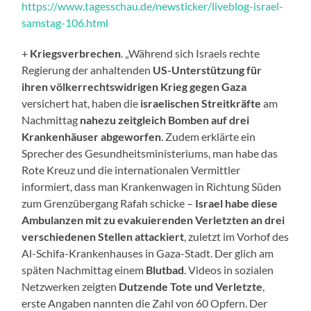
https://www.tagesschau.de/newsticker/liveblog-israel-
samstag-106.html
+
Kriegsverbrechen
. „Während sich Israels rechte
Regierung der anhaltenden
US-Unterstützung für
ihren völkerrechtswidrigen Krieg gegen Gaza
versichert hat, haben die
israelischen Streitkräfte
am
Nachmittag
nahezu zeitgleich Bomben auf drei
Krankenhäuser abgeworfen
. Zudem erklärte ein
Sprecher des Gesundheitsministeriums, man habe das
Rote Kreuz und die internationalen Vermittler
informiert, dass man Krankenwagen in Richtung Süden
zum Grenzübergang Rafah schicke –
Israel habe diese
Ambulanzen mit zu evakuierenden Verletzten an drei
verschiedenen Stellen attackiert
, zuletzt im Vorhof des
Al-Schifa-Krankenhauses in Gaza-Stadt. Der glich am
späten Nachmittag einem
Blutbad
. Videos in sozialen
Netzwerken zeigten
Dutzende Tote und Verletzte
,
erste Angaben nannten die Zahl von 60 Opfern. Der