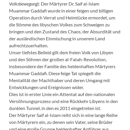
Volksbewegung
): Der Märtyrer Dr. Saif al-Islam
Muammar Gaddafi wurde in einer feigen und billigen
Operation durch Verrat und Heimtücke ermordet, um
die Stimme des libyschen Volkes zum Schweigen zu
bringen und den Zustand des Chaos, der Absurdität und
der ausländischen Einmischung in unserem Land
aufrechtzuerhalten.
Unser tiefstes Beileid gilt dem freien Volk von Libyen
und den Söhnen der großen al-Fatah-Revolution,
insbesondere der Familie des heldenhaften Märtyrers
Muammar Gaddafi. Diese feige Tat spiegelt die
Mentalität der Machthaber und deren Umgang mit
Entwicklungen und Ereignissen wider.
Dies ist in erster Linie ein Attentat auf den nationalen
Versöhnungsprozess und eine Rückkehr Libyens in den
dunklen Tunnel, in den es 2011 eingetreten ist.
Der Märtyrer Saif al-Islam reiht sich in eine lange Reihe
von Märtyrern ein, zu denen sein Vater, seine Brüder
und eine große Gruppe heldenhafter Anführer aus