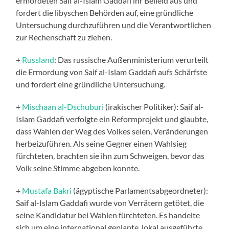
ermordeten Saif al-Islam Gaddafi ihr Beileid aus und
fordert die libyschen Behörden auf, eine gründliche
Untersuchung durchzuführen und die Verantwortlichen
zur Rechenschaft zu ziehen.
+
Russland
: Das russische Außenministerium verurteilt
die Ermordung von Saif al-Islam Gaddafi aufs Schärfste
und fordert eine gründliche Untersuchung.
+
Mischaan al-Dschuburi
(irakischer Politiker): Saif al-
Islam Gaddafi verfolgte ein Reformprojekt und glaubte,
dass Wahlen der Weg des Volkes seien, Veränderungen
herbeizuführen. Als seine Gegner einen Wahlsieg
fürchteten, brachten sie ihn zum Schweigen, bevor das
Volk seine Stimme abgeben konnte.
+
Mustafa Bakri
(ägyptische Parlamentsabgeordneter):
Saif al-Islam Gaddafi wurde von Verrätern getötet, die
seine Kandidatur bei Wahlen fürchteten. Es handelte
sich um eine international geplante, lokal ausgeführte