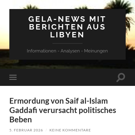
GELA-NEWS MIT
BERICHTEN AUS
LIBYEN
Informationen - Analysen - Meinungen
Suchfe
Mobile-
ein-/a
Menü
ein-/ausblenden
Ermordung von Saif al-Islam
Gaddafi verursacht politisches
Beben
5. FEBRUAR 2026
/
KEINE KOMMENTARE