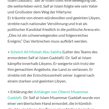
Islam Gaddafi): Saif al-Islam stellt eine Bewegung dar,
die weiterleben wird. Saif al-Islam folgte wie sein Vater
und Großvater dem Weg der Märtyrer.
Er träumte von einem würdevollen und geeinten Libyen,
strebte nach nationaler Versöhnung und trat als
politischer Kandidat friedlich in die politische Arena ein.
„Dies ist ein schwerwiegendes und folgenreiches
Ereignis.“ Das Verbrechen muss aufklärt werden.
+
Scheich Ali Misbah Abu Sabiha
(Leiter des Teams des
ermordeten Saif al-Islam Gaddafi): Dr. Saif al-Islam
kämpfte innerhalb Libyens. Er weigerte sich trotz der
ihm gemachten Angebote, das Land zu verlassen. Er
strebte mit der Entschlossenheit seiner Jugend nach
einem starken und geeinten Libyen.
+ Erklärung der
Anhänger von Oberst Muammar
Gaddafi
: Dr. Saif al-Islam Muammar Gaddafi wurde von
einer verräterischen Hand ermordet, die irrtümlich