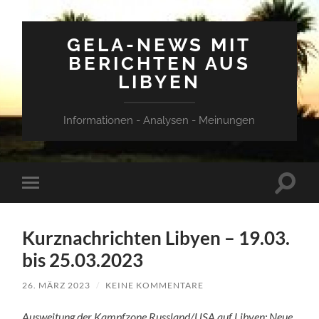
GELA-NEWS MIT
BERICHTEN AUS
LIBYEN
Informationen - Analysen - Meinungen
Suchfe
Mobile-
ein-/a
Menü
ein-/ausblenden
Kurznachrichten Libyen – 19.03.
bis 25.03.2023
26. MÄRZ 2023
/
KEINE KOMMENTARE
Ausweitung der Kampfzone Russland/USA auf Libyen: Neue