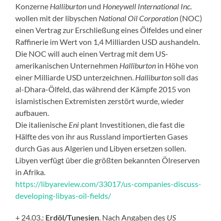
Konzerne
Halliburton
und
Honeywell
International Inc.
wollen mit der libyschen
National Oil Corporation
(NOC)
einen Vertrag zur Erschließung eines Ölfeldes und einer
Raffinerie im Wert von 1,4 Milliarden USD aushandeln.
Die NOC will auch einen Vertrag mit dem US-
amerikanischen Unternehmen
Halliburton
in Höhe von
einer Milliarde USD unterzeichnen.
Halliburton
soll das
al-Dhara-Ölfeld, das während der Kämpfe 2015 von
islamistischen Extremisten zerstört wurde, wieder
aufbauen.
Die italienische
Eni
plant Investitionen, die fast die
Hälfte des von ihr aus Russland importierten Gases
durch Gas aus Algerien und Libyen ersetzen sollen.
Libyen verfügt über die größten bekannten Ölreserven
in Afrika.
https://libyareview.com/33017/us-companies-discuss-
developing-libyas-oil-fields/
+ 24.03.:
Erdöl/Tunesien
. Nach Angaben des
US