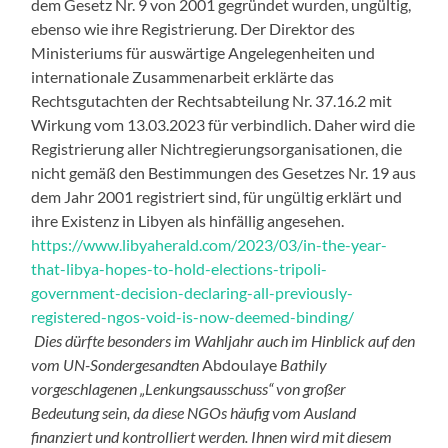
dem Gesetz Nr. 9 von 2001 gegründet wurden, ungültig,
ebenso wie ihre Registrierung. Der Direktor des
Ministeriums für auswärtige Angelegenheiten und
internationale Zusammenarbeit erklärte das
Rechtsgutachten der Rechtsabteilung Nr. 37.16.2 mit
Wirkung vom 13.03.2023 für verbindlich. Daher wird die
Registrierung aller Nichtregierungsorganisationen, die
nicht gemäß den Bestimmungen des Gesetzes Nr. 19 aus
dem Jahr 2001 registriert sind, für ungültig erklärt und
ihre Existenz in Libyen als hinfällig angesehen.
https://www.libyaherald.com/2023/03/in-the-year-
that-libya-hopes-to-hold-elections-tripoli-
government-decision-declaring-all-previously-
registered-ngos-void-is-now-deemed-binding/
Dies dürfte besonders im Wahljahr auch im Hinblick auf den
vom UN-Sondergesandten
Abdoulaye
Bathily
vorgeschlagenen „Lenkungsausschuss“ von großer
Bedeutung sein, da diese NGOs häufig vom Ausland
finanziert und kontrolliert werden. Ihnen wird mit diesem