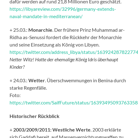
dafür werden auf rund 21,8 Millionen Euro geschätzt.
https://libyareview.com/32996/germany-extends-
naval-mandate-in-mediterranean/
+ 25.03.:
Monarchie
. Der frühere Prinz Muhammad ar-
Ridha as-Senussi fordert die Rückkehr der Monarchie
und seine Einsetzung als König von Libyen.
https://twitter.com/address_libya/status/16392428782277
Netter Witz! Hatte der ehemalige König Idris überhaupt
Kinder?
+ 24.03.:
Wetter
. Überschwemmungen in Benina durch
starke Regenfälle.
Foto:
https://twitter.com/SaifFuture/status/1639349509376335
Historischer Rückblick
+
2003/2009/2011: Westliche Werte
. 2003 erklärte
sich Gaddafi bereit, auf Massenvernichtungswaffen zu