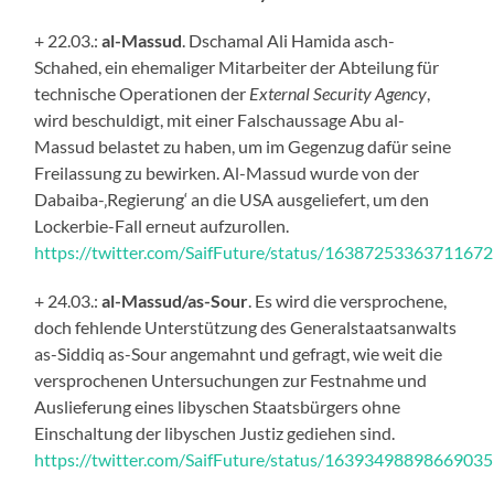
+ 22.03.:
al-Massud
. Dschamal Ali Hamida asch-
Schahed, ein ehemaliger Mitarbeiter der Abteilung für
technische Operationen der
External Security Agency
,
wird beschuldigt, mit einer Falschaussage Abu al-
Massud belastet zu haben, um im Gegenzug dafür seine
Freilassung zu bewirken. Al-Massud wurde von der
Dabaiba-‚Regierung‘ an die USA ausgeliefert, um den
Lockerbie-Fall erneut aufzurollen.
https://twitter.com/SaifFuture/status/1638725336371167
+ 24.03.:
al-Massud/as-Sour
. Es wird die versprochene,
doch fehlende Unterstützung des Generalstaatsanwalts
as-Siddiq as-Sour angemahnt und gefragt, wie weit die
versprochenen Untersuchungen zur Festnahme und
Auslieferung eines libyschen Staatsbürgers ohne
Einschaltung der libyschen Justiz gediehen sind.
https://twitter.com/SaifFuture/status/1639349889866903