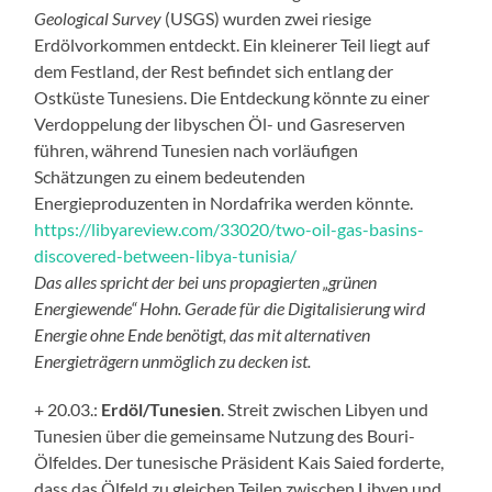
Geological Survey
(USGS) wurden zwei riesige
Erdölvorkommen entdeckt. Ein kleinerer Teil liegt auf
dem Festland, der Rest befindet sich entlang der
Ostküste Tunesiens. Die Entdeckung könnte zu einer
Verdoppelung der libyschen Öl- und Gasreserven
führen, während Tunesien nach vorläufigen
Schätzungen zu einem bedeutenden
Energieproduzenten in Nordafrika werden könnte.
https://libyareview.com/33020/two-oil-gas-basins-
discovered-between-libya-tunisia/
Das alles spricht der bei uns propagierten „grünen
Energiewende“ Hohn. Gerade für die Digitalisierung wird
Energie ohne Ende benötigt, das mit alternativen
Energieträgern unmöglich zu decken ist.
+ 20.03.:
Erdöl/Tunesien
. Streit zwischen Libyen und
Tunesien über die gemeinsame Nutzung des Bouri-
Ölfeldes. Der tunesische Präsident Kais Saied forderte,
dass das Ölfeld zu gleichen Teilen zwischen Libyen und