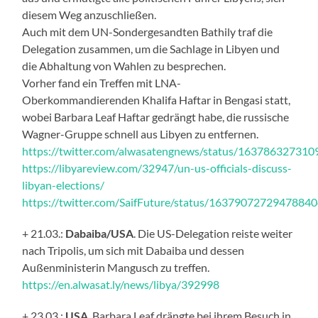
diesem Weg anzuschließen.
Auch mit dem UN-Sondergesandten Bathily traf die
Delegation zusammen, um die Sachlage in Libyen und
die Abhaltung von Wahlen zu besprechen.
Vorher fand ein Treffen mit LNA-
Oberkommandierenden Khalifa Haftar in Bengasi statt,
wobei Barbara Leaf Haftar gedrängt habe, die russische
Wagner-Gruppe schnell aus Libyen zu entfernen.
https://twitter.com/alwasatengnews/status/16378632731
https://libyareview.com/32947/un-us-officials-discuss-
libyan-elections/
https://twitter.com/SaifFuture/status/1637907272947884
+ 21.03.:
Dabaiba/USA
. Die US-Delegation reiste weiter
nach Tripolis, um sich mit Dabaiba und dessen
Außenministerin Mangusch zu treffen.
https://en.alwasat.ly/news/libya/392998
+ 23.03.:
USA
. Barbara Leaf drängte bei ihrem Besuch in