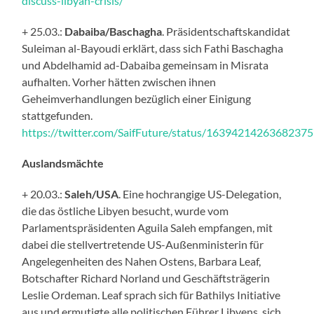
discuss-libyan-crisis/
+ 25.03.:
Dabaiba/Baschagha
. Präsidentschaftskandidat
Suleiman al-Bayoudi erklärt, dass sich Fathi Baschagha
und Abdelhamid ad-Dabaiba gemeinsam in Misrata
aufhalten. Vorher hätten zwischen ihnen
Geheimverhandlungen bezüglich einer Einigung
stattgefunden.
https://twitter.com/SaifFuture/status/1639421426368237
Auslandsmächte
+ 20.03.:
Saleh/USA
. Eine hochrangige US-Delegation,
die das östliche Libyen besucht, wurde vom
Parlamentspräsidenten Aguila Saleh empfangen, mit
dabei die stellvertretende US-Außenministerin für
Angelegenheiten des Nahen Ostens, Barbara Leaf,
Botschafter Richard Norland und Geschäftsträgerin
Leslie Ordeman. Leaf sprach sich für Bathilys Initiative
aus und ermutigte alle politischen Führer Libyens, sich