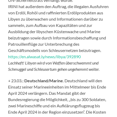
UN-Sicherheitsrats verhängt wurde.
IRINI hat außerdem den Auftrag, die illegalen Ausfuhren
von Erdöl, Rohöl und raffinierten Erdölprodukten aus
Libyen zu überwachen und Informationen darüber zu
sammeln, zum Aufbau von Kapazitäten und zur
Ausbildung der libyschen Küstenwache und Marine
beizutragen sowie durch Informationsbeschaffung und
Patrouillenflüge zur Unterbrechung des
Geschäftsmodells von Schleusernetzen beizutragen.
https://en.alwasat.ly/news/libya/392890
Lachhaft! Libyen wird von Waffen überschwemmt und
Schmuggel und Schleusertum gehen ungehemmt weiter.
+ 23.03
.: Deutschland/Marine
. Deutschland will den
Einsatz seiner Marineeinheiten im Mittelmeer bis Ende
April 2024 verlängern. Das Mandat gibt der
Bundesregierung die Möglichkeit, „bis zu 300 Soldaten,
zwei Marineschiffe und ein Aufklärungsflugzeug bis
Ende April 2024 in der Region einzusetzen“. Die Kosten