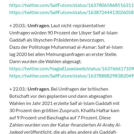
https://twitter.com/SaifFuture/status/1637806586851631
https://twitter.com/SaifFuture/status/1638724441302605
+ 20.03.:
Umfragen
. Laut nicht-repräsentativer
Umfragen würden 90 Prozent der Libyer Saif al-Islam
Gaddafi als libyschen Präsidenten bevorzugen.
Dazu der Politologe Muhammad al-Asmar: Saif al-Islam
lag 2020 bei allen Meinungsanfragen an erster Stelle.
Dann wurden die Wahlen abgesagt.
https://twitter.com/NagiaELwadawi6/status/1637666171
https://twitter.com/SaifFuture/status/1637888829838204
+ 22.03.:
Umfragen
. Bei Umfragen der britischen
Botschaft vor den geplanten und dann abgesagten
Wahlen im Jahr 2021 erzielte Saif al-Islam Gaddafi mit
30 Prozent den größten Zuspruch. Khalifa Haftar kam
auf 9 Prozent und Baschagha auf 7 Prozent. Diese
Zahlen wurden von der Katar-finanzierten
Al-Araby Al-
Jadeed
veröffentlicht, die als alles andere als Gaddafi-