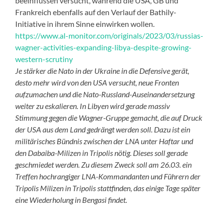
beeinflussen versucht, während die USA, GB und
Frankreich ebenfalls auf den Verlauf der Bathily-
Initiative in ihrem Sinne einwirken wollen.
https://www.al-monitor.com/originals/2023/03/russias-
wagner-activities-expanding-libya-despite-growing-
western-scrutiny
Je stärker die Nato in der Ukraine in die Defensive gerät,
desto mehr wird von den USA versucht, neue Fronten
aufzumachen und die Nato-Russland-Auseinandersetzung
weiter zu eskalieren. In Libyen wird gerade massiv
Stimmung gegen die Wagner-Gruppe gemacht, die auf Druck
der USA aus dem Land gedrängt werden soll. Dazu ist ein
militärisches Bündnis zwischen der LNA unter Haftar und
den Dabaiba-Milizen in Tripolis nötig. Dieses soll gerade
geschmiedet werden. Zu diesem Zweck soll am 26.03. ein
Treffen hochrangiger LNA-Kommandanten und Führern der
Tripolis Milizen in Tripolis stattfinden, das einige Tage später
eine Wiederholung in Bengasi findet.