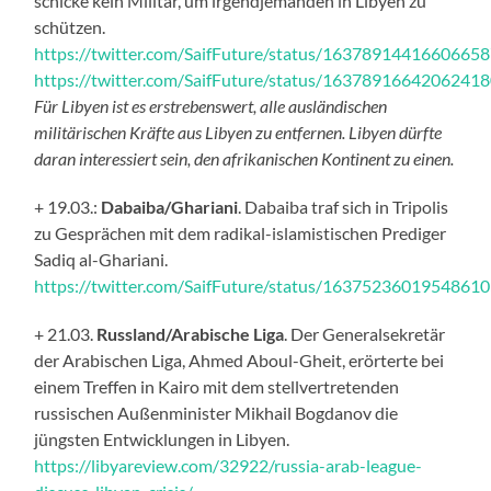
schicke kein Militär, um irgendjemanden in Libyen zu
schützen.
https://twitter.com/SaifFuture/status/1637891441660665
https://twitter.com/SaifFuture/status/1637891664206241
Für Libyen ist es erstrebenswert, alle ausländischen
militärischen Kräfte aus Libyen zu entfernen. Libyen dürfte
daran interessiert sein, den afrikanischen Kontinent zu einen.
+ 19.03.:
Dabaiba/Ghariani
. Dabaiba traf sich in Tripolis
zu Gesprächen mit dem radikal-islamistischen Prediger
Sadiq al-Ghariani.
https://twitter.com/SaifFuture/status/1637523601954861
+ 21.03.
Russland/Arabische Liga
. Der Generalsekretär
der Arabischen Liga, Ahmed Aboul-Gheit, erörterte bei
einem Treffen in Kairo mit dem stellvertretenden
russischen Außenminister Mikhail Bogdanov die
jüngsten Entwicklungen in Libyen.
https://libyareview.com/32922/russia-arab-league-