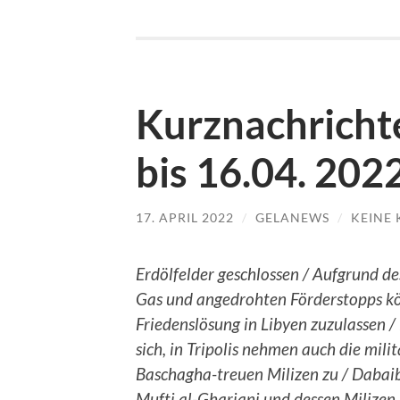
Kurznachrichte
bis 16.04. 202
17. APRIL 2022
/
GELANEWS
/
KEINE
Erdölfelder geschlossen / Aufgrund d
Gas und angedrohten Förderstopps kö
Friedenslösung in Libyen zuzulassen /
sich, in Tripolis nehmen auch die mi
Baschagha-treuen Milizen zu / Dabaiba
Mufti al-Ghariani und dessen Milizen