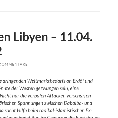
n Libyen – 11.04.
2
 KOMMENTARE
es dringenden Weltmarktbedarfs an Erdöl und
nnte der Westen gezwungen sein, eine
 Nicht nur die verbalen Attacken verschärfen
litärischen Spannungen zwischen Dabaiba- und
 sucht Hilfe beim radikal-islamistischen Ex-
 und genehmigt ihm im Gegenzug die Einrichtung