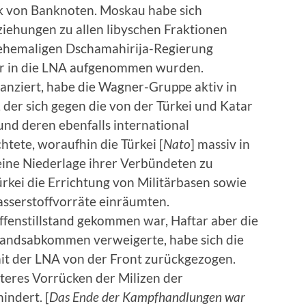
k von Banknoten. Moskau habe sich
ziehungen zu allen libyschen Fraktionen
ehemaligen Dschamahirija-Regierung
er in die LNA aufgenommen wurden.
anziert, habe die Wagner-Gruppe aktiv in
 der sich gegen die von der Türkei und Katar
nd deren ebenfalls international
htete, woraufhin die Türkei [
Nato
] massiv in
eine Niederlage ihrer Verbündeten zu
rkei die Errichtung von Militärbasen sowie
asserstoffvorräte einräumten.
fenstillstand gekommen war, Haftar aber die
lstandsabkommen verweigerte, habe sich die
t der LNA von der Front zurückgezogen.
iteres Vorrücken der Milizen der
indert. [
Das Ende der Kampfhandlungen war