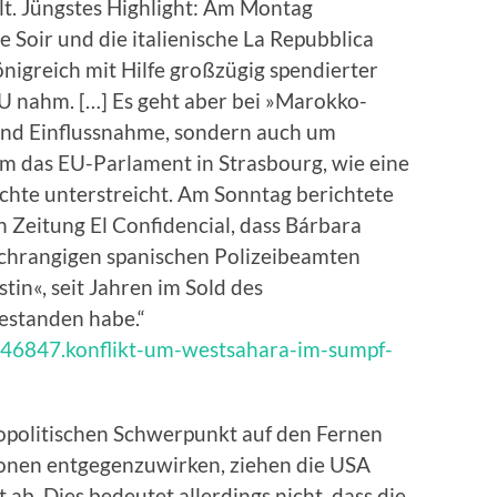
t. Jüngstes Highlight: Am Montag
e Soir und die italienische La Repubblica
nigreich mit Hilfe großzügig spendierter
 EU nahm. […] Es geht aber bei »Marokko-
und Einflussnahme, sondern auch um
 um das EU-Parlament in Strasbourg, wie eine
chte unterstreicht. Am Sonntag berichtete
 Zeitung El Confidencial, dass Bárbara
ochrangigen spanischen Polizeibeamten
tin«, seit Jahren im Sold des
estanden habe.“
/446847.konflikt-um-westsahara-im-sumpf-
eopolitischen Schwerpunkt auf den Fernen
ionen entgegenzuwirken, ziehen die USA
ab. Dies bedeutet allerdings nicht, dass die