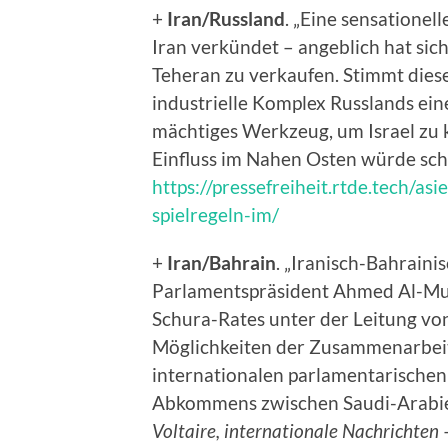
+
Iran/Russland
. „Eine sensationel
Iran verkündet – angeblich hat sic
Teheran zu verkaufen. Stimmt diese
industrielle Komplex Russlands ei
mächtiges Werkzeug, um Israel zu 
Einfluss im Nahen Osten würde sc
https://pressefreiheit.rtde.tech/a
spielregeln-im/
+
Iran/Bahrain
. „Iranisch-Bahrain
Parlamentspräsident Ahmed Al-Mus
Schura-Rates unter der Leitung vo
Möglichkeiten der Zusammenarbei
internationalen parlamentarischen 
Abkommens zwischen Saudi-Arabie
Voltaire, internationale Nachrichten