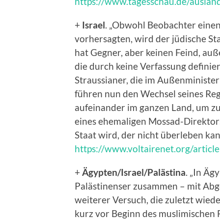
https://www.tagesschau.de/ausland
+
Israel
. „Obwohl Beobachter einen
vorhersagten, wird der jüdische S
hat Gegner, aber keinen Feind, auße
die durch keine Verfassung definiert
Straussianer, die im Außenministe
führen nun den Wechsel seines Re
aufeinander im ganzen Land, um zu
eines ehemaligen Mossad-Direktors
Staat wird, der nicht überleben kan
https://www.voltairenet.org/artic
+
Ägypten/Israel/Palästina
. „In Äg
Palästinenser zusammen – mit Abg
weiterer Versuch, die zuletzt wi
kurz vor Beginn des muslimischen 