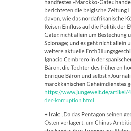
handfestes »Marokko-Gate« handel
berichteten die belgische Zeitung L
davon, wie das nordafrikanische Kö
Reisen Einfluss auf die Politik der
Gate« nicht allein um Bestechung 
Spionage; und es geht nicht allein
weitere aktuelle Enthüllungsgeschi
Ignacio Cembrero in der spanischen
Báron, die Tochter des früheren h
Enrique Báron und selbst »Journalis
marokkanischen Geheimdienstes g
https://www.jungewelt.de/artikel
der-korruption.html
+
Irak
: „Da das Pentagon seinen g
Osten verlagert, um Chinas Ambit
stückweise ihre Truppen aus Nahost 