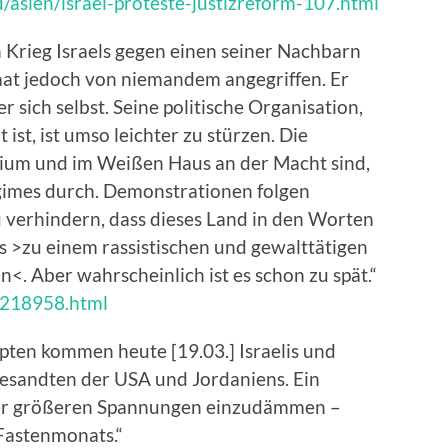
/asien/israel-proteste-justizreform-107.html
 Krieg Israels gegen einen seiner Nachbarn
taat jedoch von niemandem angegriffen. Er
r sich selbst. Seine politische Organisation,
 ist, ist umso leichter zu stürzen. Die
rium und im Weißen Haus an der Macht sind,
gimes durch. Demonstrationen folgen
 verhindern, dass dieses Land in den Worten
 >zu einem rassistischen und gewalttätigen
n<. Aber wahrscheinlich ist es schon zu spät.“
le218958.html
ypten kommen heute [19.03.] Israelis und
esandten der USA und Jordaniens. Ein
eder größeren Spannungen einzudämmen –
Fastenmonats.“