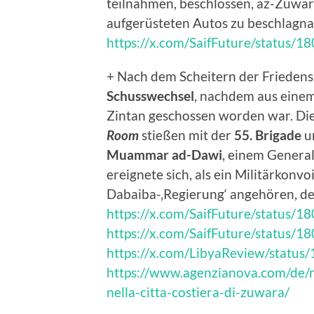
teilnahmen, beschlossen, az-Zuwar
aufgerüsteten Autos zu beschlagn
https://x.com/SaifFuture/status
+ Nach dem Scheitern der Friede
Schusswechsel
, nachdem aus eine
Zintan geschossen worden war. Die
Room
stießen mit der
55. Brigade
u
Muammar ad-Dawi
, einem Genera
ereignete sich, als ein Militärkonvo
Dabaiba-‚Regierung‘ angehören, de
https://x.com/SaifFuture/status
https://x.com/SaifFuture/status
https://x.com/LibyaReview/stat
https://www.agenzianova.com/de/new
nella-citta-costiera-di-zuwara/