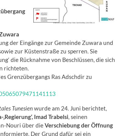
zübergang
Zuwara
ßung der Eingänge zur Gemeinde Zuwara und
owie zur Küstenstraße zu sperren. Sie
ung‘ die Rücknahme von Beschlüssen, die sich
n richteten.
des Grenzübergangs Ras Adschdir zu
/1805065079471141113
tales Tunesien
wurde am 24. Juni berichtet,
-‚Regierung‘, Imad Trabelsi
, seinen
n-Nouri über die
Verschiebung der Öffnung
informierte. Der Grund dafür sei ein