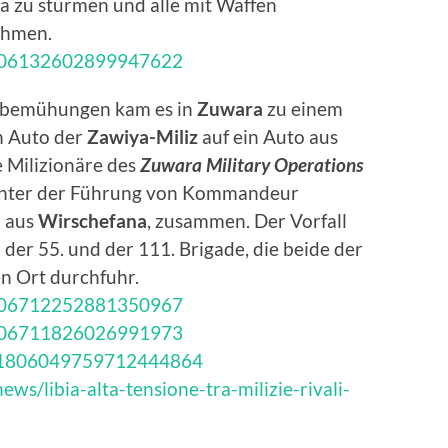
a zu stürmen und alle mit Waffen
ahmen.
/1806132602899947622
nsbemühungen kam es in
Zuwara
zu einem
m Auto der
Zawiya-Miliz
auf ein Auto aus
 Milizionäre des
Zuwara Military Operations
nter der Führung von Kommandeur
l aus
Wirschefana
, zusammen. Der Vorfall
i der 55. und der 111. Brigade, die beide der
n Ort durchfuhr.
/1806712252881350967
/1806711826026991973
us/1806049759712444864
s/libia-alta-tensione-tra-milizie-rivali-