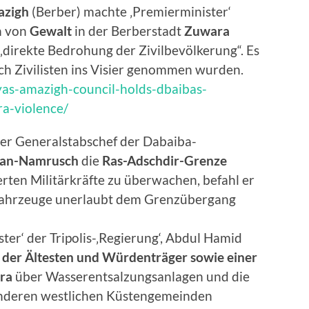
azigh
(Berber) machte ‚Premierminister‘
h von
Gewalt
in der Berberstadt
Zuwara
 „direkte Bedrohung der Zivilbevölkerung“. Es
uch Zivilisten ins Visier genommen wurden.
yas-amazigh-council-holds-dbaibas-
a-violence/
r Generalstabschef der Dabaiba-
 an-Namrusch
die
Ras-Adschdir-Grenze
erten Militärkräfte zu überwachen, befahl er
tärfahrzeuge unerlaubt dem Grenzübergang
ter‘ der Tripolis-‚Regierung‘, Abdul Hamid
s der Ältesten und Würdenträger sowie einer
ara
über Wasserentsalzungsanlagen und die
nderen westlichen Küstengemeinden