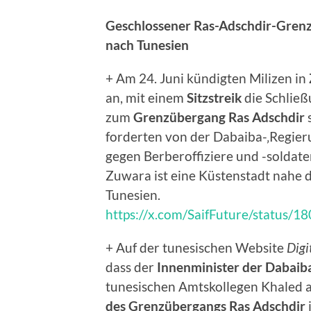
Geschlossener Ras-Adschdir-Gren
nach Tunesien
+ Am 24. Juni kündigten Milizen in
an, mit einem
Sitzstreik
die Schlie
zum
Grenzübergang Ras Adschdir
s
forderten von der Dabaiba-‚Regier
gegen Berberoffiziere und -soldate
Zuwara ist eine Küstenstadt nahe 
Tunesien.
https://x.com/SaifFuture/status
+ Auf der tunesischen Website
Digi
dass der
Innenminister der Dabaiba
tunesischen Amtskollegen Khaled a
des Grenzübergangs
Ras Adschdir