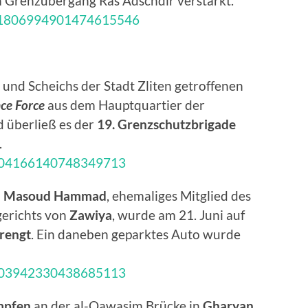
m Grenzübergang Ras Adschdir verstärkt.
us/1806994901474615546
und Scheichs der Stadt Zliten getroffenen
ce Force
aus dem Hauptquartier der
 überließ es der
19. Grenzschutzbrigade
.
/1804166140748349713
d Masoud Hammad
, ehemaliges Mitglied des
gerichts von
Zawiya
, wurde am 21. Juni auf
rengt
. Ein daneben geparktes Auto wurde
/1803942330438685113
mpfen
an der al-Qawasim Brücke in
Gharyan