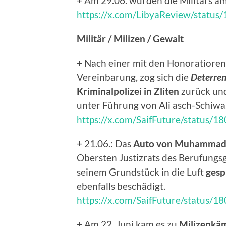
+ Am 29.06. wurden die Militärs a
https://x.com/LibyaReview/stat
Militär / Milizen / Gewalt
+ Nach einer mit den Honoratioren 
Vereinbarung, zog sich die
Deterren
Kriminalpolizei in Zliten
zurück und
unter Führung von Ali asch-Schiwa
https://x.com/SaifFuture/status
+ 21.06.: Das
Auto von Muhamma
Obersten Justizrats des Berufungs
seinem Grundstück in die Luft
gesp
ebenfalls beschädigt.
https://x.com/SaifFuture/status
+ Am 22. Juni kam es zu
Milizenkä