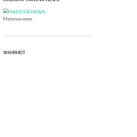
Manova.news
WAHRHEIT