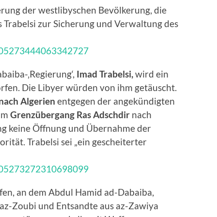
erung der westlibyschen Bevölkerung, die
 Trabelsi zur Sicherung und Verwaltung des
/1805273444063342727
baiba-‚Regierung‘,
Imad Trabelsi,
wird ein
rfen. Die Libyer würden von ihm getäuscht.
ach Algerien
entgegen der angekündigten
eim
Grenzübergang Ras Adschdir
nach
ung keine Öffnung und Übernahme der
rität. Trabelsi sei „ein gescheiterter
/1805273272310698099
ffen, an dem Abdul Hamid ad-Dabaiba,
 az-Zoubi und Entsandte aus az-Zawiya