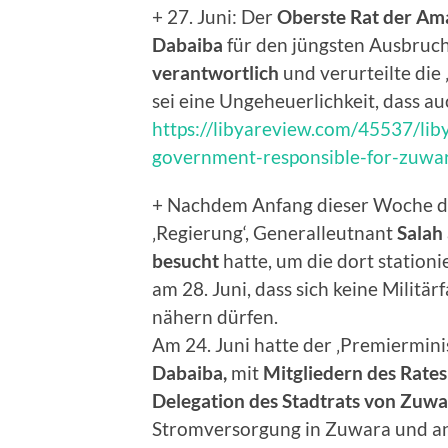
+ 27. Juni: Der
Oberste Rat der Am
Dabaiba
für den jüngsten Ausbruc
verantwortlich
und verurteilte die
sei eine Ungeheuerlichkeit, dass a
https://libyareview.com/45537/lib
government-responsible-for-zuwar
+ Nachdem Anfang dieser Woche de
‚Regierung‘, Generalleutnant
Salah
besucht
hatte, um die dort stationi
am 28. Juni, dass sich keine Mili
nähern dürfen.
Am 24. Juni hatte der ‚Premierminis
Dabaiba,
mit
Mitgliedern des Rate
Delegation des Stadtrats von Zuw
Stromversorgung in Zuwara und a