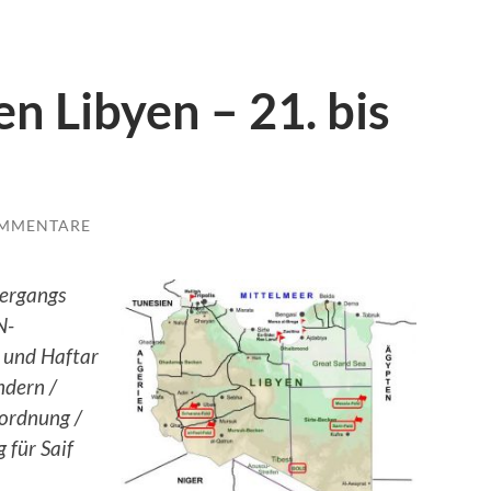
n Libyen – 21. bis
OMMENTARE
bergangs
N-
a und Haftar
dern /
sordnung /
 für Saif