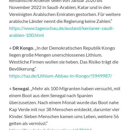
kenianische Arbeiter seien von Januar 2020 bis
November 2022 in Saudi-Arabien, Katar und in den
Vereinigten Arabischen Emiraten gestorben. Für weitere
arabische Länder nennt die Regierung keine Zahlen.“
https://www.tagesschau.de/ausland/kenianer-saudi-
arabien-100.html
+
DR Kongo
. „In der Demokratischen Republik Kongo
liegen große Mengen unerschlossenes Lithium.
Westliche Firmen wollen sie heben. Das Risiko trägt die
Bevölkerung.“
https://taz.de/Lithium-Abbau-in-Kongo/!5949987/
+
Senegal
. „Mehr als 100 Migranten haben versucht, mit
einem Boot aus dem Senegal nach Spanien
überzusetzen. Nach einem Monat wurde das Boot nahe
Kap Verde mit nur 38 Menschen entdeckt, darunter vier
Kinder. Sieben Menschen kamen ums Leben, weitere 56
gelten als vermisst.“