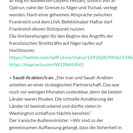
al-Wig im Südwesten Libyens Fessan), südlich von al-
Qatrun, nahe der Grenze zu Niger und Tschad, verlegt
worden. Nach einer geheimen Absprache zwischen
Frankreich und dem LNA-Befehlshaber Haftar darf
Frankreich diesen Stützpunkt nutzen.
Die Vorbereitungen für den Beginn des Angriffs der
französischen Streitkräfte auf Niger laufen auf
Hochtouren.
https://twitter.com/SaifFuture/status/1692628294565519
https://mapcarta.com/W328643041
+
Saudi-Arabien/Iran
. „Der Iran und Saudi-Arabien
arbeiten an einer strategischen Partnerschaft. Das war
noch vor wenigen Monaten undenkbar, denn die beiden
Länder waren Rivalen. Die schnelle Annäherung der
Länder ist beeindruckend und dürfte vielen in
Washington schlaflose Nächte bereiten.“
Der iranische Außenminister: >Wir sind zu der
gemeinsamen Auffassung gelangt, dass die Sicherheit in