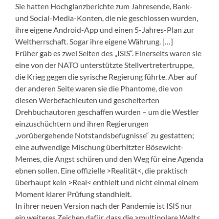
Sie hatten Hochglanzberichte zum Jahresende, Bank-
und Social-Media-Konten, die nie geschlossen wurden,
ihre eigene Android-App und einen 5-Jahres-Plan zur
Weltherrschaft. Sogar ihre eigene Währung. […]
Früher gab es zwei Seiten des „ISIS“. Einerseits waren sie
eine von der NATO unterstützte Stellvertretertruppe,
die Krieg gegen die syrische Regierung führte. Aber auf
der anderen Seite waren sie die Phantome, die von
diesen Werbefachleuten und gescheiterten
Drehbuchautoren geschaffen wurden – um die Westler
einzuschüchtern und ihren Regierungen
„vorübergehende Notstandsbefugnisse“ zu gestatten;
eine aufwendige Mischung überhitzter Bösewicht-
Memes, die Angst schüren und den Weg für eine Agenda
ebnen sollen. Eine offizielle >Realität<, die praktisch
überhaupt kein >Real< enthielt und nicht einmal einem
Moment klarer Prüfung standhielt.
In ihrer neuen Version nach der Pandemie ist ISIS nur
ein weiteres Zeichen dafür, dass die >multipolare Welt<