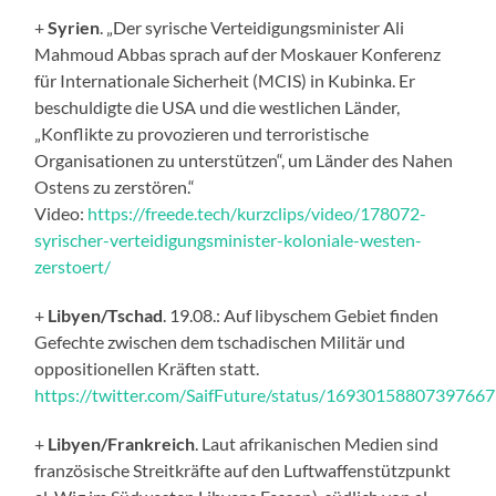
+
Syrien
. „Der syrische Verteidigungsminister Ali
Mahmoud Abbas sprach auf der Moskauer Konferenz
für Internationale Sicherheit (MCIS) in Kubinka. Er
beschuldigte die USA und die westlichen Länder,
„Konflikte zu provozieren und terroristische
Organisationen zu unterstützen“, um Länder des Nahen
Ostens zu zerstören.“
Video:
https://freede.tech/kurzclips/video/178072-
syrischer-verteidigungsminister-koloniale-westen-
zerstoert/
+
Libyen/Tschad
. 19.08.: Auf libyschem Gebiet finden
Gefechte zwischen dem tschadischen Militär und
oppositionellen Kräften statt.
https://twitter.com/SaifFuture/status/1693015880739766
+
Libyen/Frankreich
. Laut afrikanischen Medien sind
französische Streitkräfte auf den Luftwaffenstützpunkt