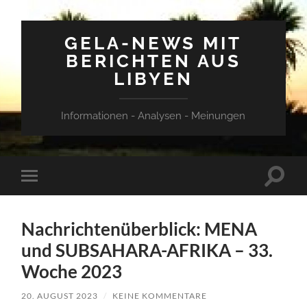
GELA-NEWS MIT
BERICHTEN AUS
LIBYEN
Informationen - Analysen - Meinungen
Suchfe
Mobile-
ein-/a
Menü
ein-/ausblenden
Nachrichtenüberblick: MENA
und SUBSAHARA-AFRIKA – 33.
Woche 2023
20. AUGUST 2023
/
KEINE KOMMENTARE