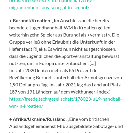
https://freede.tech/international/178104-
migrantenboot-aus-senegal-in-seenot/
+
Burundi/Kroatien
. „Im Anschluss an die bereits
beendete Jugendhandball-WM in Kroatien gelten
weiterhin zehn Spieler aus Burundi als >vermisst<. Die
Gruppe verließ ohne Erlaubnis die Unterkunft in der
Hafenstadt Rijeka. Es wird nun nicht ausgeschlossen,
dass die Jugendlichen die Sportveranstaltung bewusst
nutzten, um in Europa unterzutauchen. […]
Im Jahr 2020 lebten mehr als 85 Prozent der
Bevölkerung Burundis unterhalb der Armutsgrenze von
1,90 Dollar pro Tag. Im Jahr 2021 lag das Land auf Platz
187 von 191 Ländern auf dem Welthunger-Index.“
https://freede.tech/gesellschaft/178023-u19-handball-
wm-in-kroatien/
+
Afrika/Ukraine/Russland
. „Eine vom britischen
Auslandsgeheimdienst MI6 ausgebildete Sabotage- und