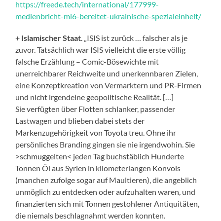
https://freede.tech/international/177999-
medienbricht-mi6-bereitet-ukrainische-spezialeinheit/
+
Islamischer Staat
. „ISIS ist zurück … falscher als je
zuvor. Tatsächlich war ISIS vielleicht die erste völlig
falsche Erzählung – Comic-Bösewichte mit
unerreichbarer Reichweite und unerkennbaren Zielen,
eine Konzeptkreation von Vermarktern und PR-Firmen
und nicht irgendeine geopolitische Realität. […]
Sie verfügten über Flotten schlanker, passender
Lastwagen und blieben dabei stets der
Markenzugehörigkeit von Toyota treu. Ohne ihr
persönliches Branding gingen sie nie irgendwohin. Sie
>schmuggelten< jeden Tag buchstäblich Hunderte
Tonnen Öl aus Syrien in kilometerlangen Konvois
(manchen zufolge sogar auf Maultieren), die angeblich
unmöglich zu entdecken oder aufzuhalten waren, und
finanzierten sich mit Tonnen gestohlener Antiquitäten,
die niemals beschlagnahmt werden konnten.