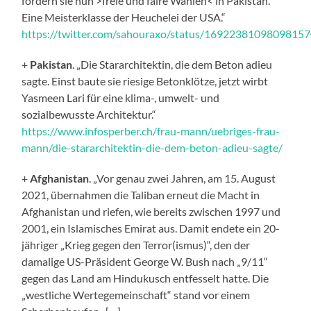
fordern sie nun >freie und faire Wahlen< in Pakistan.
Eine Meisterklasse der Heuchelei der USA.“
https://twitter.com/sahouraxo/status/1692238109809815
+
Pakistan
. „Die Stararchitektin, die dem Beton adieu
sagte. Einst baute sie riesige Betonklötze, jetzt wirbt
Yasmeen Lari für eine klima-, umwelt- und
sozialbewusste Architektur.“
https://www.infosperber.ch/frau-mann/uebriges-frau-
mann/die-stararchitektin-die-dem-beton-adieu-sagte/
+
Afghanistan
. „Vor genau zwei Jahren, am 15. August
2021, übernahmen die Taliban erneut die Macht in
Afghanistan und riefen, wie bereits zwischen 1997 und
2001, ein Islamisches Emirat aus. Damit endete ein 20-
jähriger „Krieg gegen den Terror(ismus)“, den der
damalige US-Präsident George W. Bush nach „9/11“
gegen das Land am Hindukusch entfesselt hatte. Die
„westliche Wertegemeinschaft“ stand vor einem