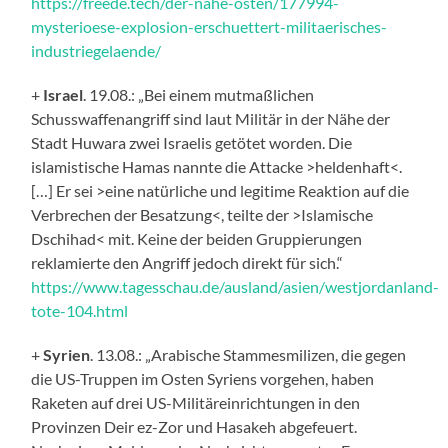
https://freede.tech/der-nahe-osten/177994-
mysterioese-explosion-erschuettert-militaerisches-
industriegelaende/
+
Israel
. 19.08.: „Bei einem mutmaßlichen
Schusswaffenangriff sind laut Militär in der Nähe der
Stadt Huwara zwei Israelis getötet worden. Die
islamistische Hamas nannte die Attacke >heldenhaft<.
[…] Er sei >eine natürliche und legitime Reaktion auf die
Verbrechen der Besatzung<, teilte der >Islamische
Dschihad< mit. Keine der beiden Gruppierungen
reklamierte den Angriff jedoch direkt für sich.“
https://www.tagesschau.de/ausland/asien/westjordanland-
tote-104.html
+
Syrien
. 13.08.: „Arabische Stammesmilizen, die gegen
die US-Truppen im Osten Syriens vorgehen, haben
Raketen auf drei US-Militäreinrichtungen in den
Provinzen Deir ez-Zor und Hasakeh abgefeuert.