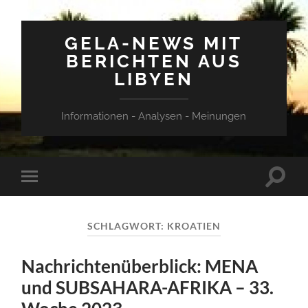
GELA-NEWS MIT
BERICHTEN AUS
LIBYEN
Informationen - Analysen - Meinungen
Suchfe
Mobile-
ein-/a
Menü
ein-/ausblenden
SCHLAGWORT:
KROATIEN
Nachrichtenüberblick: MENA
und SUBSAHARA-AFRIKA – 33.