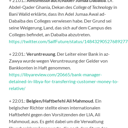
+ 21.01
.: Amtsmissbrauch/Abdel-Jumaa Dabaiba
. Dr.
Abdel-Qader Ghania, Dekan des
College of Technology
in
Bani Walid erklärte, dass ihn Adel Jumaa Awal ad-
Dabaiba des Colleges verwiesen habe. Der Grund sei
seine Weigerung, Land, das sich auf dem Campus des
Colleges befindet, an Dabaiba abzutreten.
https://twitter.com/SaifFuture/status/1484329052768927
+ 22.01.:
Veruntreuung
. Der Leiter einer Bank in az-
Zawya wurde wegen Veruntreuung der Gelder von
Bankkonten in Haft genommen.
https://libyareview.com/20665/bank-manager-
detained-in-libya-for-transferring-customer-money-to-
relative/
+ 22.01.:
Belgien/Haftbefehl Ali Mahmoud.
Ein
belgischer Richter stellte einen internationalen
Haftbefehl gegen den Vorsitzenden der LIA, Ali
Mahmoud, aus. Es geht dabei um die Verwaltung