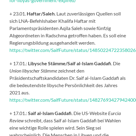
for-libyas-government-expired/
+ 23.01.
Haftar/Saleh
. Laut zuverlässigen Quellen soll
sich LNA-Befehlshaber Khalifa Haftar mit
Parlamentspräsidenten Aqila Saleh sowie fünfzig
Abgeordneten in Radschma getroffen haben. Es soll eine
Regierungsbildung ausgehandelt werden.
https://twitter.com/SaifFuture/status/1485022472235802
+ 17.01.:
Libysche Stämme/Saif al-Islam Gaddafi
. Die
Union libyscher Stämme
zeichnet den
Präsidentschaftskandidaten Dr. Saif al-Islam Gaddafi als
die bedeutendste libysche Persönlichkeit des Jahres
2021 aus.
https://twitter.com/SaifFuture/status/1482769342794240
+ 17.01.:
Saif al-Islam Gaddafi
. Die US-Website
Eurcia
Review
schreibt, dass Saif al-Islam Gaddafi bei Wahlen
eine wichtige Rolle spielen wird. Sein Sieg sei
wahrscheinlich. Die Menschen in Libyen und die