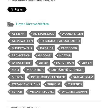
Libyen Kurznachrichten
AL-MENFI
ALI MAHMOUD
AQUILA SALEH
ATOMWAFFEN
BAGHADADI AL-MAHMOUD
BUNDESWEHR
DABAIBA
FACEBOOK
FRANKREICH
GADDAFI
HAFTAR
ID-NUMMERN
JEMEN
KORUPTION
LIBYEN
MALI
MIGRATION
MILITÄRSTÜTZPUNKTE
MILIZEN
POLITISCHE GEFANGENE
SAIF AL-ISLAM
STEFANIE WILLIAMS
TRIPOLIS
TUNESIEN
TÜRKEI
VERUNTREUUNG
WAGNER-GRUPPE
VORHERIGER BEITRAG