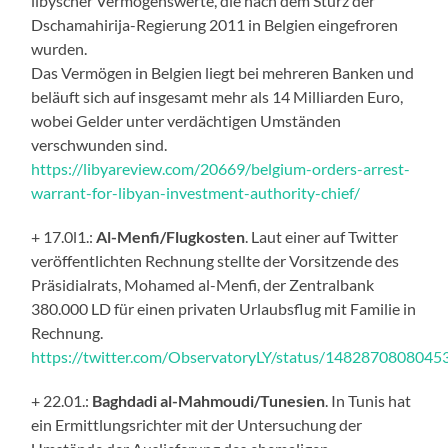
libyscher Vermögenswerte, die nach dem Sturz der
Dschamahirija-Regierung 2011 in Belgien eingefroren
wurden.
Das Vermögen in Belgien liegt bei mehreren Banken und
beläuft sich auf insgesamt mehr als 14 Milliarden Euro,
wobei Gelder unter verdächtigen Umständen
verschwunden sind.
https://libyareview.com/20669/belgium-orders-arrest-
warrant-for-libyan-investment-authority-chief/
+ 17.0l1.:
Al-Menfi/Flugkosten
. Laut einer auf Twitter
veröffentlichten Rechnung stellte der Vorsitzende des
Präsidialrats, Mohamed al-Menfi, der Zentralbank
380.000 LD für einen privaten Urlaubsflug mit Familie in
Rechnung.
https://twitter.com/ObservatoryLY/status/148287080804
+ 22.01.:
Baghdadi al-Mahmoudi/Tunesien
. In Tunis hat
ein Ermittlungsrichter mit der Untersuchung der