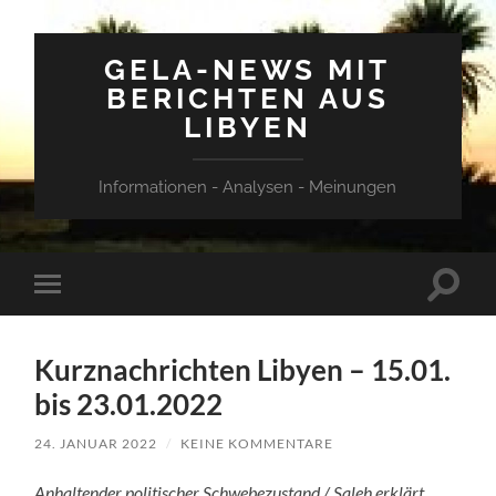
GELA-NEWS MIT
BERICHTEN AUS
LIBYEN
Informationen - Analysen - Meinungen
Suchfe
Mobile-
ein-/a
Menü
ein-/ausblenden
Kurznachrichten Libyen – 15.01.
bis 23.01.2022
24. JANUAR 2022
/
KEINE KOMMENTARE
Anhaltender politischer Schwebezustand / Saleh erklärt