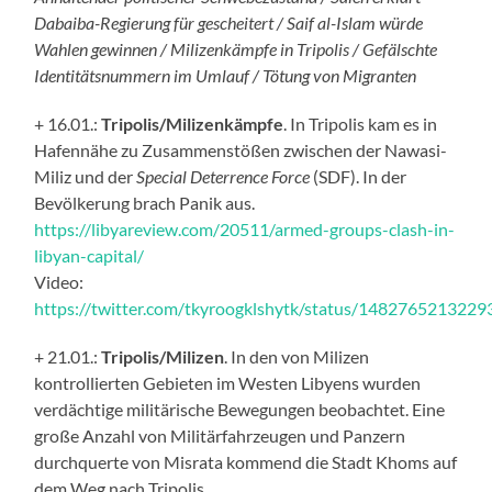
Dabaiba-Regierung für gescheitert / Saif al-Islam würde
Wahlen gewinnen / Milizenkämpfe in Tripolis / Gefälschte
Identitätsnummern im Umlauf / Tötung von Migranten
+ 16.01.:
Tripolis/Milizenkämpfe
. In Tripolis kam es in
Hafennähe zu Zusammenstößen zwischen der Nawasi-
Miliz und der
Special Deterrence Force
(SDF). In der
Bevölkerung brach Panik aus.
https://libyareview.com/20511/armed-groups-clash-in-
libyan-capital/
Video:
https://twitter.com/tkyroogklshytk/status/148276521322
+ 21.01.:
Tripolis/Milizen
. In den von Milizen
kontrollierten Gebieten im Westen Libyens wurden
verdächtige militärische Bewegungen beobachtet. Eine
große Anzahl von Militärfahrzeugen und Panzern
durchquerte von Misrata kommend die Stadt Khoms auf
dem Weg nach Tripolis.