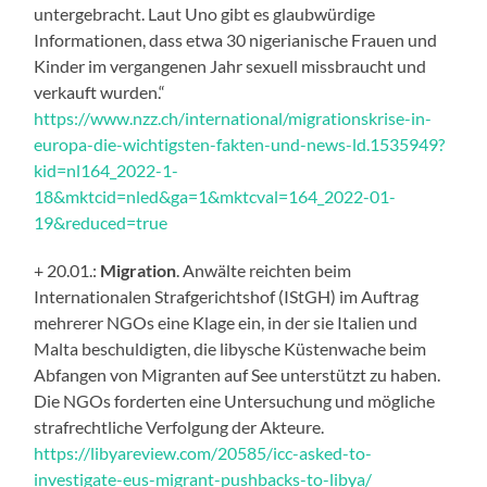
untergebracht. Laut Uno gibt es glaubwürdige
Informationen, dass etwa 30 nigerianische Frauen und
Kinder im vergangenen Jahr sexuell missbraucht und
verkauft wurden.“
https://www.nzz.ch/international/migrationskrise-in-
europa-die-wichtigsten-fakten-und-news-ld.1535949?
kid=nl164_2022-1-
18&mktcid=nled&ga=1&mktcval=164_2022-01-
19&reduced=true
+ 20.01.:
Migration
. Anwälte reichten beim
Internationalen Strafgerichtshof (IStGH) im Auftrag
mehrerer NGOs eine Klage ein, in der sie Italien und
Malta beschuldigten, die libysche Küstenwache beim
Abfangen von Migranten auf See unterstützt zu haben.
Die NGOs forderten eine Untersuchung und mögliche
strafrechtliche Verfolgung der Akteure.
https://libyareview.com/20585/icc-asked-to-
investigate-eus-migrant-pushbacks-to-libya/