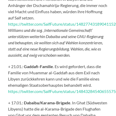
Anhänger der Dschamahirija-Regierung, die immer noch
viel Macht und Einfluss haben, würden ihre Hoffnung
auf Saif setzen.
https://twitter.com/SaifFuture/status/1482774318904115
Williams und die sog. ‚Internationale Gemeinschaft‘
unterstützen weiterhin Dabaiba und seine GNU-Regierung
und behaupten, sie wollten sich auf Wahlen konzentrieren,
statt auf eine neue Regierungsbildung. Wahlen, die, wie es
aussieht, auf ewig verschoben werden.
+ 21.01.:
Gaddafi-Familie
. Es wird gefordert, dass die
Familie von Muammar al-Gaddafi aus dem Exil nach
Libyen zurückkehren kann und wie die Familie eines
ehemaligen Staatsoberhauptes behandelt wird.
https://twitter.com/SaifFuture/status/1484328454065557
+ 17.01.:
Dabaiba/Karama-Brigade
. In Ghat (Südwesten
Libyens) hatte die al-Karama-Brigade den Flughafen
von Ghat vor dem geplanten Besuch von Dabaiba