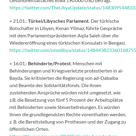
Gesundheitsattachés etwa 190.000 USD beträgt.
https://twitter.com/TheLibyaUpdate/status/14830954483
+ 21.01.:
Türkei/Libysches Parlament.
Der türkische
Botschafter in Libyen, Kenan Yilmaz, führte Gespräche
mit dem Parlamentspräsidenten Aqila Saleh über die
Wiedereröffnung eines türkischen Konsulats in Bengasi.
https://twitter.com/smmlibya/status/14844382336016875
+ 16.01.:
Behinderte/Protest
. Menschen mit
Behinderungen und Kriegsverletzte protestierten in al-
Bayda. Sie kritisierten die Regierung von ad-Dabaiba
und Beamte des Solidaritätsfonds. Die ihnen
zustehenden Ansprüche würden nicht umgesetzt, wie
z.B. die Besetzung von fünf 5 Prozent der Arbeitsplätze
mit Behinderten sowie Steuerbefreiungen. Es würden
ihnen die grundlegendsten Rechte vorenthalten werden,
z. B. die Bereitstellung von Prothesen und der Zugang zu
öffentlichen Orten.