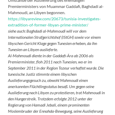
Umstände der Auslieferung des ehemaligen
Premierministers von Muammar Gaddafi, Baghdadi al-
Mahmoudi, an Libyen begonnen.
https://libyareview.com/20673/tunisia-investigates-
extradition-of-former-libyan-prime-minister/
siehe auch: Baghdadi al-Mahmoudi will vor dem
Internationalen Strafgerichtshof (IStGH) sowie vor einem
libyschen Gericht Klage gegen Tunesien erheben, da ihn
Tunesien an Libyen auslieferte.
Al-Mahmoudi diente in der Gaddafi-Ära ab 2006 als
Premierminister, floh 2011 nach Tunesien, wo er im
September 2011 in der Region Tozeur verhaftet wurde. Die
tunesische Justiz stimmte einem libyschen
Auslieferungsgesuch zu, obwohl Mahmoudi einen
anerkannten Flüchtlingsstatus besaß. Um gegen seine
Auslieferung nach Libyen zu protestieren, trat Mahmoudi in
den Hungerstreik. Trotzdem erfolgte 2012 unter der
Regierung von Hamadi Jebali, einem prominenten
Moslembruder der Ennahda-Bewegung, seine Auslieferung