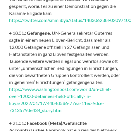
gesperrt, worauf es zu einer Demonstration gegen die
Karama-Brigade kam.
https://twitter.com/smmlibya/status/14830623890209710
+ 18.01.:
Gefangene
. UN-Generalsekretär Guterres
sagte in einem neuen Libyen-Bericht, dass mehr als
12.000 Gefangene offiziell in 27 Gefängnissen und
Haftanstalten in ganz Libyen festgehalten werden.
Tausende weitere werden illegal und wehrlos sowie oft
unter „unmenschlichen Bedingungen in Einrichtungen,
die von bewaffneten Gruppen kontrolliert werden, oder
in ‚geheimen‘ Einrichtungen“ gefangengehalten.
https://www.washingtonpost.com/world/un-chief-
over-12000-detainees-held-officially-in-
libya/2022/01/17/44b4d586-77ea-11ec-9dce-
7313579de434_story.html
+ 21.01.:
Facebook (Meta)/Gefälschte
Accounts/Türkei
. Facebook hat ein riesiges Netzwerk