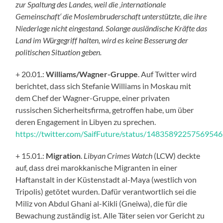
zur Spaltung des Landes, weil die ‚internationale
Gemeinschaft‘ die Moslembruderschaft unterstützte, die ihre
Niederlage nicht eingestand. Solange ausländische Kräfte das
Land im Würgegriff halten, wird es keine Besserung der
politischen Situation geben.
+ 20.01.:
Williams/Wagner-Gruppe
. Auf Twitter wird
berichtet, dass sich Stefanie Williams in Moskau mit
dem Chef der Wagner-Gruppe, einer privaten
russischen Sicherheitsfirma, getroffen habe, um über
deren Engagement in Libyen zu sprechen.
https://twitter.com/SaifFuture/status/1483589225756954
+ 15.01.:
Migration
.
Libyan Crimes Watch
(LCW) deckte
auf, dass drei marokkanische Migranten in einer
Haftanstalt in der Küstenstadt al-Maya (westlich von
Tripolis) getötet wurden. Dafür verantwortlich sei die
Miliz von Abdul Ghani al-Kikli (Gneiwa), die für die
Bewachung zuständig ist. Alle Täter seien vor Gericht zu