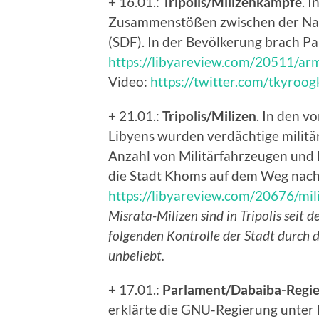
+ 16.01.:
Tripolis/Milizenkämpfe
. 
Zusammenstößen zwischen der Naw
(SDF). In der Bevölkerung brach Pa
https://libyareview.com/20511/arm
Video:
https://twitter.com/tkyro
+ 21.01.:
Tripolis/Milizen
. In den v
Libyens wurden verdächtige milit
Anzahl von Militärfahrzeugen un
die Stadt Khoms auf dem Weg nach 
https://libyareview.com/20676/mil
Misrata-Milizen sind in Tripolis seit
folgenden Kontrolle der Stadt durch d
unbeliebt.
+ 17.01.:
Parlament/Dabaiba-Regi
erklärte die GNU-Regierung unter D