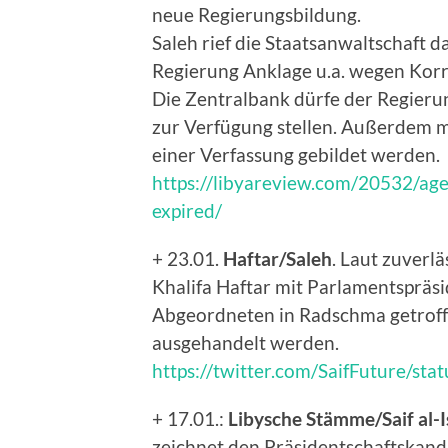
neue Regierungsbildung.
Saleh rief die Staatsanwaltschaft d
Regierung Anklage u.a. wegen Kor
Die Zentralbank dürfe der Regierun
zur Verfügung stellen. Außerdem m
einer Verfassung gebildet werden.
https://libyareview.com/20532/ag
expired/
+ 23.01.
Haftar/Saleh
. Laut zuverl
Khalifa Haftar mit Parlamentspräsi
Abgeordneten in Radschma getroffe
ausgehandelt werden.
https://twitter.com/SaifFuture/s
+ 17.01.:
Libysche Stämme/Saif al-
zeichnet den Präsidentschaftskandid