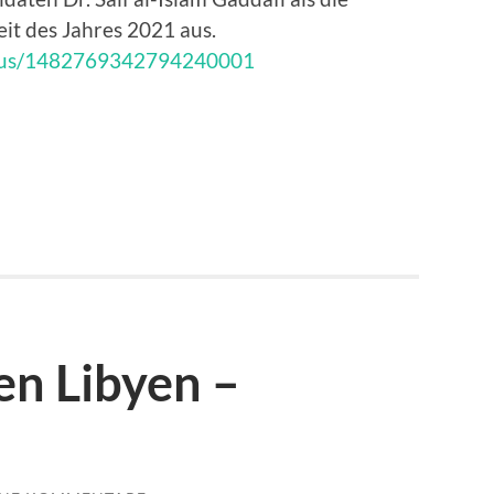
it des Jahres 2021 aus.
tatus/1482769342794240001
en Libyen –