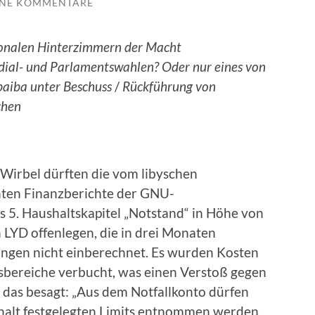
INE KOMMENTARE
tionalen Hinterzimmern der Macht
dial- und Parlamentswahlen? Oder nur eines von
baiba unter Beschuss
/
Rückführung von
chen
r Wirbel dürften die vom libyschen
hten Finanzberichte der GNU-
s 5. Haushaltskapitel „Notstand“ in Höhe von
 LYD offenlegen, die in drei Monaten
gen nicht einberechnet. Es wurden Kosten
gsbereiche verbucht, was einen Verstoß gegen
, das besagt: „Aus dem Notfallkonto dürfen
halt festgelegten Limits entnommen werden,