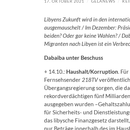
17. OKTOBER 2021
/
GELANEWS
/
KE
Libyens Zukunft wird in den interna
ausgemauschelt / Im Dezember: Präsi
beiden? Oder gar keine Wahlen? / Da
Migranten nach Libyen ist ein Verbre
Dabaiba unter Beschuss
+ 14.10.:
Haushalt/Korruption
. Fü
Fernsehsender
218TV
veröffentlic
Übergangsregierung sorgen, die da
rekordverdächtigen fünf Milliarden
ausgegeben wurden –Gehaltszahlun
für Sicherheits- und Dienstleistun
das libysche Finanzgesetz darstellt
nur Beträge innerhalb des im Haus