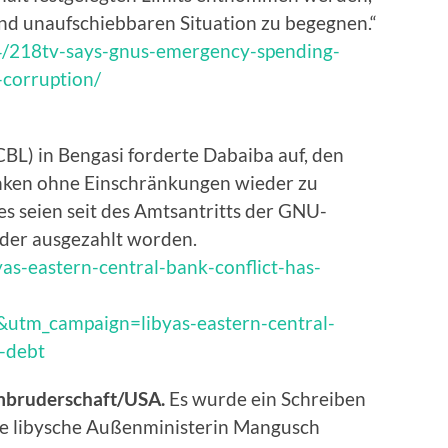
und unaufschiebbaren Situation zu begegnen.“
4/218tv-says-gnus-emergency-spending-
corruption/
CBL) in Bengasi forderte Dabaiba auf, den
nken ohne Einschränkungen wieder zu
es seien seit des Amtsantritts der GNU-
der ausgezahlt worden.
as-eastern-central-bank-conflict-has-
utm_campaign=libyas-eastern-central-
c-debt
bruderschaft/USA.
Es wurde ein Schreiben
ie libysche Außenministerin Mangusch