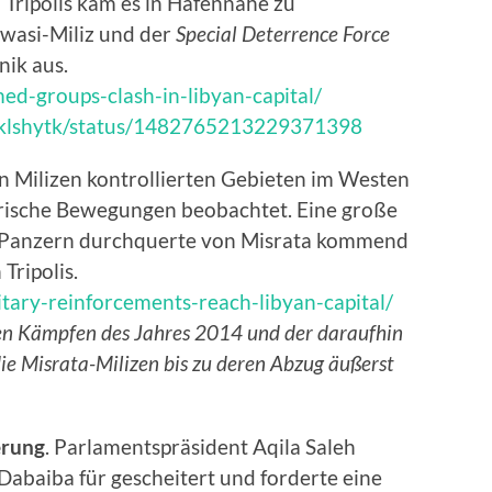
In Tripolis kam es in Hafennähe zu
asi-Miliz und der
Special Deterrence Force
nik aus.
ed-groups-clash-in-libyan-capital/
ogklshytk/status/1482765213229371398
on Milizen kontrollierten Gebieten im Westen
ärische Bewegungen beobachtet. Eine große
d Panzern durchquerte von Misrata kommend
Tripolis.
itary-reinforcements-reach-libyan-capital/
 den Kämpfen des Jahres 2014 und der daraufhin
ie Misrata-Milizen bis zu deren Abzug äußerst
erung
. Parlamentspräsident Aqila Saleh
abaiba für gescheitert und forderte eine