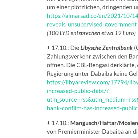
um einer plötzlichen, dringenden 
https://almarsad.co/en/2021/10/1
reveals-unsupervised-government-
(100 LYD entsprechen etwa 19 Euro)
+ 17.10.: Die
Libysche Zentralbank
(
Zahlungsverkehr zwischen den Ba
öffnen. Die CBL-Bengasi derklärte, 
Regierung unter Dabaiba keine Gel
https://libyareview.com/17794/liby
increased-public-debt/?
utm_source=rss&utm_medium=rss&
bank-conflict-has-increased-publi
+ 17.10.:
Mangusch/Haftar/Moslem
von Premierminister Dabaiba an d