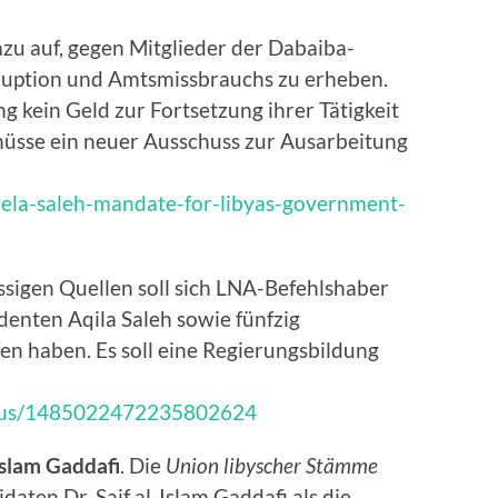
azu auf, gegen Mitglieder der Dabaiba-
ruption und Amtsmissbrauchs zu erheben.
g kein Geld zur Fortsetzung ihrer Tätigkeit
üsse ein neuer Ausschuss zur Ausarbeitung
eela-saleh-mandate-for-libyas-government-
ässigen Quellen soll sich LNA-Befehlshaber
denten Aqila Saleh sowie fünfzig
n haben. Es soll eine Regierungsbildung
tatus/1485022472235802624
Islam Gaddafi
. Die
Union libyscher Stämme
aten Dr. Saif al-Islam Gaddafi als die