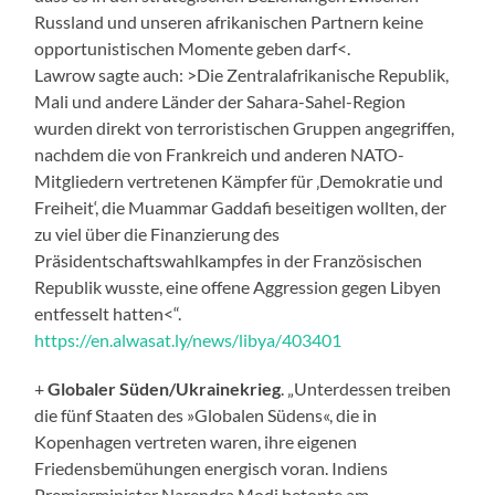
Russland und unseren afrikanischen Partnern keine
opportunistischen Momente geben darf<.
Lawrow sagte auch: >Die Zentralafrikanische Republik,
Mali und andere Länder der Sahara-Sahel-Region
wurden direkt von terroristischen Gruppen angegriffen,
nachdem die von Frankreich und anderen NATO-
Mitgliedern vertretenen Kämpfer für ‚Demokratie und
Freiheit‘, die Muammar Gaddafi beseitigen wollten, der
zu viel über die Finanzierung des
Präsidentschaftswahlkampfes in der Französischen
Republik wusste, eine offene Aggression gegen Libyen
entfesselt hatten<“.
https://en.alwasat.ly/news/libya/403401
+
Globaler Süden/Ukrainekrieg
. „Unterdessen treiben
die fünf Staaten des »Globalen Südens«, die in
Kopenhagen vertreten waren, ihre eigenen
Friedensbemühungen energisch voran. Indiens
Premierminister Narendra Modi betonte am