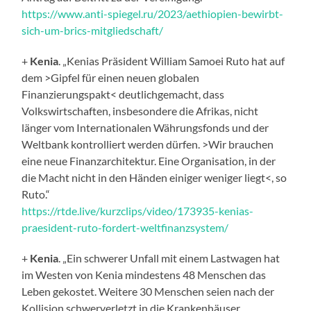
https://www.anti-spiegel.ru/2023/aethiopien-bewirbt-
sich-um-brics-mitgliedschaft/
+
Kenia
. „Kenias Präsident William Samoei Ruto hat auf
dem >Gipfel für einen neuen globalen
Finanzierungspakt< deutlichgemacht, dass
Volkswirtschaften, insbesondere die Afrikas, nicht
länger vom Internationalen Währungsfonds und der
Weltbank kontrolliert werden dürfen. >Wir brauchen
eine neue Finanzarchitektur. Eine Organisation, in der
die Macht nicht in den Händen einiger weniger liegt<, so
Ruto.“
https://rtde.live/kurzclips/video/173935-kenias-
praesident-ruto-fordert-weltfinanzsystem/
+
Kenia
. „Ein schwerer Unfall mit einem Lastwagen hat
im Westen von Kenia mindestens 48 Menschen das
Leben gekostet. Weitere 30 Menschen seien nach der
Kollision schwerverletzt in die Krankenhäuser