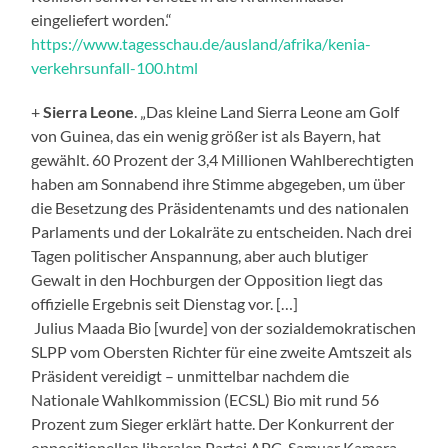
eingeliefert worden.“
https://www.tagesschau.de/ausland/afrika/kenia-
verkehrsunfall-100.html
+
Sierra Leone
. „Das kleine Land Sierra Leone am Golf
von Guinea, das ein wenig größer ist als Bayern, hat
gewählt. 60 Prozent der 3,4 Millionen Wahlberechtigten
haben am Sonnabend ihre Stimme abgegeben, um über
die Besetzung des Präsidentenamts und des nationalen
Parlaments und der Lokalräte zu entscheiden. Nach drei
Tagen politischer Anspannung, aber auch blutiger
Gewalt in den Hochburgen der Opposition liegt das
offizielle Ergebnis seit Dienstag vor. […]
Julius Maada Bio [wurde] von der sozialdemokratischen
SLPP vom Obersten Richter für eine zweite Amtszeit als
Präsident vereidigt – unmittelbar nachdem die
Nationale Wahlkommission (ECSL) Bio mit rund 56
Prozent zum Sieger erklärt hatte. Der Konkurrent der
oppositionellen liberalen Partei APC, Samuar Kamara,