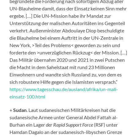
begründete die Forderung nach sofortigem Abzug aller
UN-Blauhelme damit, dass der Einsatz keinen Sinn mehr
ergebe. […] Die UN-Mission habe ihr Mandat zur
Unterstützung der malischen Autoritäten ins Gegenteil
verkehrt. Außenminister Abdoulaye Diop beschuldigte
die Blauhelme bei einem Auftritt in der UN-Zentrale in
New York, >Teil des Problems< geworden zu sein und
forderte den >unverzüglichen Rückzug< der Mission. […]
Das Militär übernahm 2020 und 2021 in zwei Putschen
die Macht in dem Sahelstaat mit rund 23 Millionen
Einwohnern und wandte sich Russland zu, von dem es
sich robustere Hilfe gegen die Islamisten versprach.“
https://www.tagesschau.de/ausland/afrika/un-mali-
einsatz-100.html
+
Sudan
. Laut sudanesischen Militärkreisen hat die
sudanesische Armee unter General Abdel Fattah al-
Burhan ein Lager
der Rapid Support Force
(RSF) unter
Hamdan Dagalo an der sudanesisch-libyschen Grenze