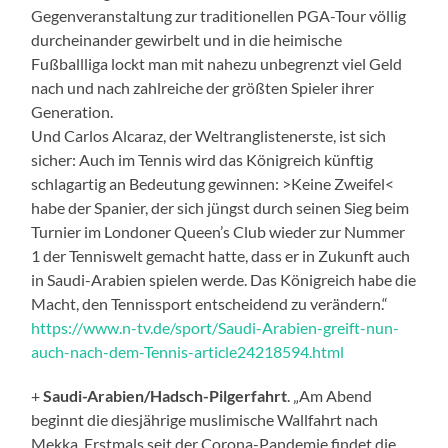
Gegenveranstaltung zur traditionellen PGA-Tour völlig
durcheinander gewirbelt und in die heimische
Fußballliga lockt man mit nahezu unbegrenzt viel Geld
nach und nach zahlreiche der größten Spieler ihrer
Generation.
Und Carlos Alcaraz, der Weltranglistenerste, ist sich
sicher: Auch im Tennis wird das Königreich künftig
schlagartig an Bedeutung gewinnen: >Keine Zweifel<
habe der Spanier, der sich jüngst durch seinen Sieg beim
Turnier im Londoner Queen’s Club wieder zur Nummer
1 der Tenniswelt gemacht hatte, dass er in Zukunft auch
in Saudi-Arabien spielen werde. Das Königreich habe die
Macht, den Tennissport entscheidend zu verändern.“
https://www.n-tv.de/sport/Saudi-Arabien-greift-nun-
auch-nach-dem-Tennis-article24218594.html
+
Saudi-Arabien/Hadsch-Pilgerfahrt
. „Am Abend
beginnt die diesjährige muslimische Wallfahrt nach
Mekka. Erstmals seit der Corona-Pandemie findet die