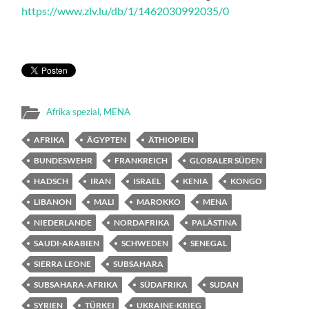
https://www.zlv.lu/db/1/1462030992035/0
Afrika spezial
,
MENA
AFRIKA
ÄGYPTEN
ÄTHIOPIEN
BUNDESWEHR
FRANKREICH
GLOBALER SÜDEN
HADSCH
IRAN
ISRAEL
KENIA
KONGO
LIBANON
MALI
MAROKKO
MENA
NIEDERLANDE
NORDAFRIKA
PALÄSTINA
SAUDI-ARABIEN
SCHWEDEN
SENEGAL
SIERRA LEONE
SUBSAHARA
SUBSAHARA-AFRIKA
SÜDAFRIKA
SUDAN
SYRIEN
TÜRKEI
UKRAINE-KRIEG