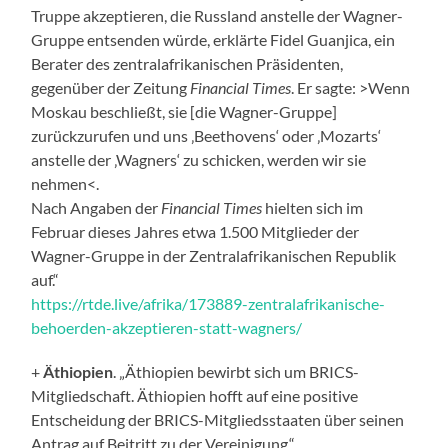
Truppe akzeptieren, die Russland anstelle der Wagner-
Gruppe entsenden würde, erklärte Fidel Guanjica, ein
Berater des zentralafrikanischen Präsidenten,
gegenüber der Zeitung
Financial Times
. Er sagte: >Wenn
Moskau beschließt, sie [die Wagner-Gruppe]
zurückzurufen und uns ‚Beethovens‘ oder ‚Mozarts‘
anstelle der ‚Wagners‘ zu schicken, werden wir sie
nehmen<.
Nach Angaben der
Financial Times
hielten sich im
Februar dieses Jahres etwa 1.500 Mitglieder der
Wagner-Gruppe in der Zentralafrikanischen Republik
auf.“
https://rtde.live/afrika/173889-zentralafrikanische-
behoerden-akzeptieren-statt-wagners/
+
Äthiopien
. „Äthiopien bewirbt sich um BRICS-
Mitgliedschaft. Äthiopien hofft auf eine positive
Entscheidung der BRICS-Mitgliedsstaaten über seinen
Antrag auf Beitritt zu der Vereinigung.“