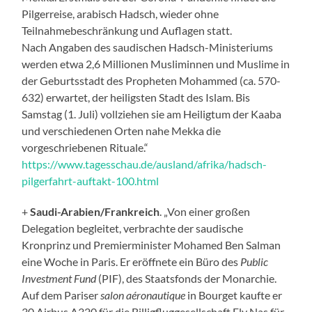
Pilgerreise, arabisch Hadsch, wieder ohne
Teilnahmebeschränkung und Auflagen statt.
Nach Angaben des saudischen Hadsch-Ministeriums
werden etwa 2,6 Millionen Musliminnen und Muslime in
der Geburtsstadt des Propheten Mohammed (ca. 570-
632) erwartet, der heiligsten Stadt des Islam. Bis
Samstag (1. Juli) vollziehen sie am Heiligtum der Kaaba
und verschiedenen Orten nahe Mekka die
vorgeschriebenen Rituale.“
https://www.tagesschau.de/ausland/afrika/hadsch-
pilgerfahrt-auftakt-100.html
+
Saudi-Arabien/Frankreich
. „Von einer großen
Delegation begleitet, verbrachte der saudische
Kronprinz und Premierminister Mohamed Ben Salman
eine Woche in Paris. Er eröffnete ein Büro des
Public
Investment Fund
(PIF), des Staatsfonds der Monarchie.
Auf dem Pariser
salon aéronautique
in Bourget kaufte er
30 Airbus A320 für die Billigfluggesellschaft Fly Nas für