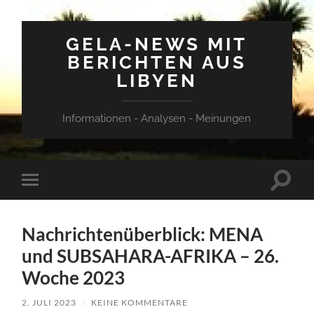
GELA-NEWS MIT
BERICHTEN AUS
LIBYEN
Informationen - Analysen - Meinungen
Suchfe
Mobile-
ein-/a
Menü
ein-/ausblenden
Nachrichtenüberblick: MENA
und SUBSAHARA-AFRIKA – 26.
Woche 2023
2. JULI 2023
/
KEINE KOMMENTARE