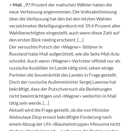
+
Mali
. „97 Prozent der malischen Wähler haben die
neue Verfassung angenommen. Die Volksabstimmung
über die Verfassung hat den bei den letzten Wahlen
verzeichneten Beteiligungsrekord mit 39,4 Prozent aller
Wahlberechtigten eingestellt, auch wenn diese Zahl auf
den ersten Blick niedrig erscheint. […]
Der versuchte Putsch der »Wagner«-Söldner in
Russland habe Mali aufgerüttelt, wie die Seite
Mali Actu
schreibt. Auch wenn »Wagner«-Vertreter offiziell nur als
russische Ausbilder im Lande tätig sind, sehen einige
Parteien die Souveränität des Landes in Frage gestellt.
Doch der russische Außenminister Sergej Lawrow hat
bekräftigt, dass der Putschversuch die Beziehungen
nicht beeinträchtigen und »Wagner« weiterhin in Mali
tätig sein werde. […]
Aktuell wird die Frage gestellt, ob die von Minister
Abdoulaye Diop erneut bekräftigte Forderung nach
einem Abzug der UN-»Blauhelmtruppe« Minusma nicht
doch zu überdenken ist – auch wenn die Regierung der