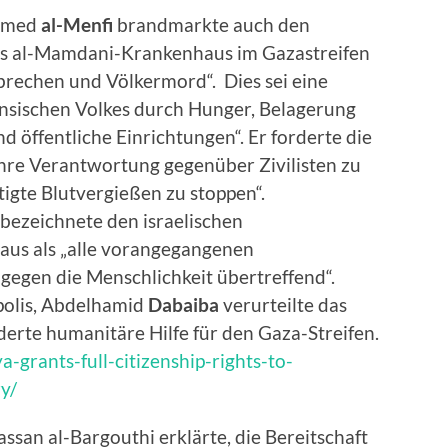
hamed
al-Menfi
brandmarkte auch den
 das al-Mamdani-Krankenhaus im Gazastreifen
brechen und Völkermord“. Dies sei eine
ensischen Volkes durch Hunger, Belagerung
nd öffentliche Einrichtungen“. Er forderte die
ihre Verantwortung gegenüber Zivilisten zu
gte Blutvergießen zu stoppen“.
bezeichnete den israelischen
us als „alle vorangegangenen
egen die Menschlichkeit übertreffend“.
polis, Abdelhamid
Dabaiba
verurteilte das
erte humanitäre Hilfe für den Gaza-Streifen.
-grants-full-citizenship-rights-to-
ry/
ssan al-Bargouthi erklärte, die Bereitschaft