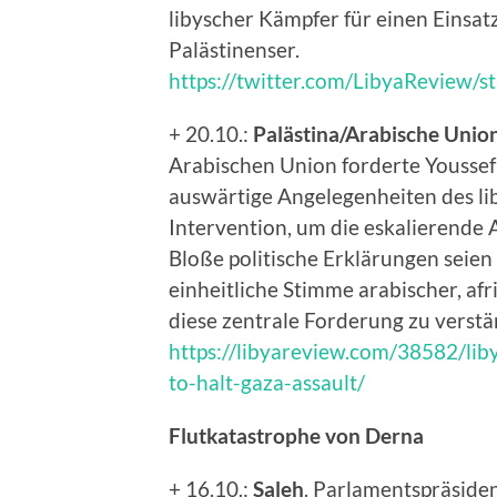
libyscher Kämpfer für einen Einsat
Palästinenser.
https://twitter.com/LibyaReview
+ 20.10.:
Palästina/Arabische Unio
Arabischen Union forderte Youssef 
auswärtige Angelegenheiten des li
Intervention, um die eskalierende 
Bloße politische Erklärungen seien 
einheitliche Stimme arabischer, af
diese zentrale Forderung zu verstä
https://libyareview.com/38582/liby
to-halt-gaza-assault/
Flutkatastrophe von Derna
+ 16.10.:
Saleh
. Parlamentspräside