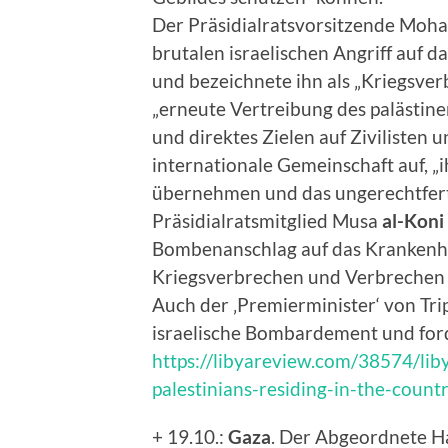
Der Präsidialratsvorsitzende Mo
brutalen israelischen Angriff auf
und bezeichnete ihn als „Kriegsver
„erneute Vertreibung des palästin
und direktes Zielen auf Zivilisten u
internationale Gemeinschaft auf, „
übernehmen und das ungerechtferti
Präsidialratsmitglied Musa
al-Koni
Bombenanschlag auf das Krankenha
Kriegsverbrechen und Verbrechen g
Auch der ‚Premierminister‘ von Tri
israelische Bombardement und ford
https://libyareview.com/38574/libya
palestinians-residing-in-the-count
+ 19.10.:
Gaza
. Der Abgeordnete Ha