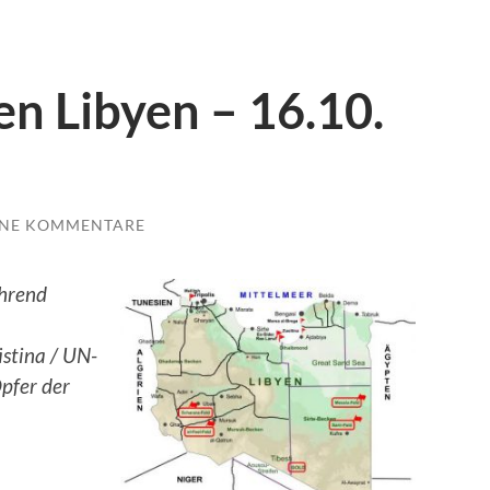
n Libyen – 16.10.
INE KOMMENTARE
ährend
stina / UN-
Opfer der