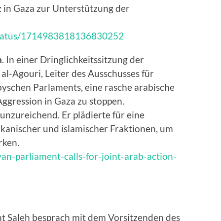
z in Gaza zur Unterstützung der
/status/1714983818136830252
n
. In einer Dringlichkeitssitzung der
al-Agouri, Leiter des Ausschusses für
byschen Parlaments, eine rasche arabische
Aggression in Gaza zu stoppen.
unzureichend. Er plädierte für eine
rikanischer und islamischer Fraktionen, um
rken.
an-parliament-calls-for-joint-arab-action-
nt Saleh besprach mit dem Vorsitzenden des