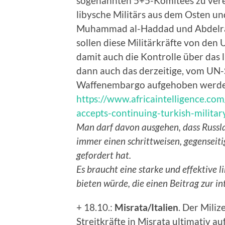
sogenannten 5+5-Komitees zu verei
libysche Militärs aus dem Osten 
Muhammad al-Haddad und Abdelra
sollen diese Militärkräfte von den
damit auch die Kontrolle über das l
dann auch das derzeitige, vom UN-
Waffenembargo aufgehoben werde
https://www.africaintelligence.co
accepts-continuing-turkish-milita
Man darf davon ausgehen, dass Russlan
immer einen schrittweisen, gegenseit
gefordert hat.
Es braucht eine starke und effektive l
bieten würde, die einen Beitrag zur in
+ 18.10.:
Misrata/Italien
. Der Miliz
Streitkräfte in Misrata ultimativ a