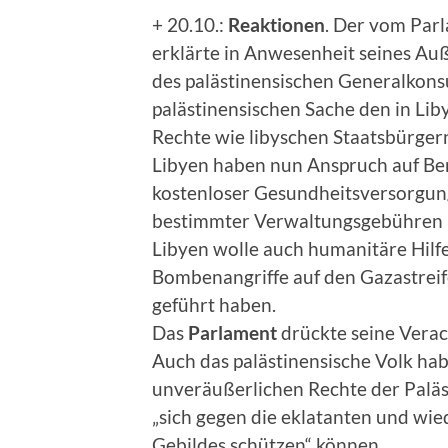
+ 20.10.:
Reaktionen
. Der vom Par
erklärte in Anwesenheit seines A
des palästinensischen Generalkonsu
palästinensischen Sache den in Lib
Rechte wie libyschen Staatsbürger
Libyen haben nun Anspruch auf Ber
kostenloser Gesundheitsversorgun
bestimmter Verwaltungsgebühren b
Libyen wolle auch humanitäre Hilfe
Bombenangriffe auf den Gazastreif
geführt haben.
Das
Parlament
drückte seine Verac
Auch das palästinensische Volk habe
unveräußerlichen Rechte der Paläs
„sich gegen die eklatanten und wie
Gebildes schützen“ können.