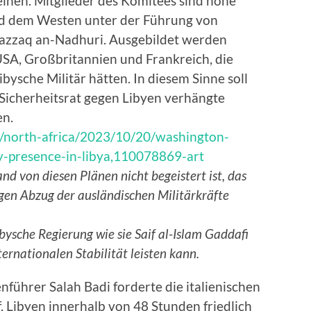
nen. Mitglieder des Komitees sind hohe
und dem Westen unter der Führung von
zzaq an-Nadhuri. Ausgebildet werden
 USA, Großbritannien und Frankreich, die
ibysche Militär hätten. In diesem Sinne soll
Sicherheitsrat gegen Libyen verhängte
n.
m/north-africa/2023/10/20/washington-
ry-presence-in-libya,110078869-art
d von diesen Plänen nicht begeistert ist, das
igen Abzug der ausländischen Militärkräfte
ibysche Regierung wie sie Saif al-Islam Gaddafi
ternationalen Stabilität leisten kann.
enführer Salah Badi forderte die italienischen
uf, Libyen innerhalb von 48 Stunden friedlich