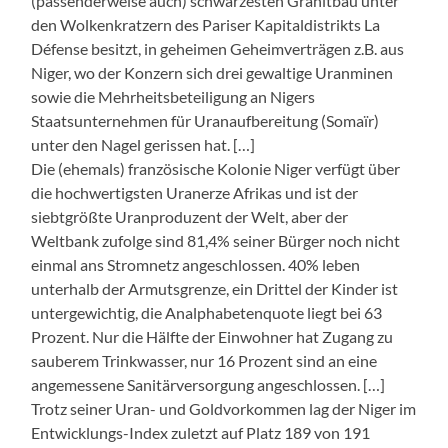
(passenderweise auch) schwärzesten Granitbau unter
den Wolkenkratzern des Pariser Kapitaldistrikts La
Défense besitzt, in geheimen Geheimverträgen z.B. aus
Niger, wo der Konzern sich drei gewaltige Uranminen
sowie die Mehrheitsbeteiligung an Nigers
Staatsunternehmen für Uranaufbereitung (Somaïr)
unter den Nagel gerissen hat. […]
Die (ehemals) französische Kolonie Niger verfügt über
die hochwertigsten Uranerze Afrikas und ist der
siebtgrößte Uranproduzent der Welt, aber der
Weltbank zufolge sind 81,4% seiner Bürger noch nicht
einmal ans Stromnetz angeschlossen. 40% leben
unterhalb der Armutsgrenze, ein Drittel der Kinder ist
untergewichtig, die Analphabetenquote liegt bei 63
Prozent. Nur die Hälfte der Einwohner hat Zugang zu
sauberem Trinkwasser, nur 16 Prozent sind an eine
angemessene Sanitärversorgung angeschlossen. […]
Trotz seiner Uran- und Goldvorkommen lag der Niger im
Entwicklungs-Index zuletzt auf Platz 189 von 191