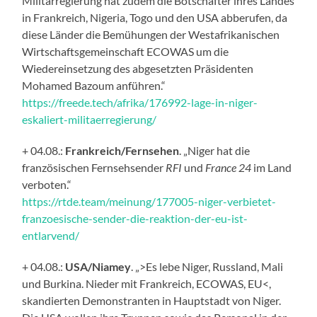
Militärregierung hat zudem die Botschafter ihres Landes
in Frankreich, Nigeria, Togo und den USA abberufen, da
diese Länder die Bemühungen der Westafrikanischen
Wirtschaftsgemeinschaft ECOWAS um die
Wiedereinsetzung des abgesetzten Präsidenten
Mohamed Bazoum anführen.“
https://freede.tech/afrika/176992-lage-in-niger-
eskaliert-militaerregierung/
+ 04.08.:
Frankreich/Fernsehen
. „Niger hat die
französischen Fernsehsender
RFI
und
France 24
im Land
verboten.“
https://rtde.team/meinung/177005-niger-verbietet-
franzoesische-sender-die-reaktion-der-eu-ist-
entlarvend/
+ 04.08.:
USA/Niamey
. „>Es lebe Niger, Russland, Mali
und Burkina. Nieder mit Frankreich, ECOWAS, EU<,
skandierten Demonstranten in Hauptstadt von Niger.