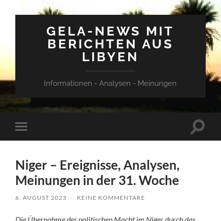
GELA-NEWS MIT
BERICHTEN AUS
LIBYEN
Informationen - Analysen - Meinungen
Suchfe
Mobile-
ein-/a
Menü
ein-/ausblenden
Niger – Ereignisse, Analysen,
Meinungen in der 31. Woche
6. AUGUST 2023
/
KEINE KOMMENTARE
Die Übernahme der politischen Macht im Niger durch das