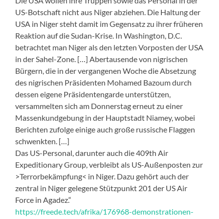
Die USA wollen ihre Truppen sowie das Personal in der
US-Botschaft nicht aus Niger abziehen. Die Haltung der
USA in Niger steht damit im Gegensatz zu ihrer früheren
Reaktion auf die Sudan-Krise. In Washington, D.C.
betrachtet man Niger als den letzten Vorposten der USA
in der Sahel-Zone. […] Abertausende von nigrischen
Bürgern, die in der vergangenen Woche die Absetzung
des nigrischen Präsidenten Mohamed Bazoum durch
dessen eigene Präsidentengarde unterstützen,
versammelten sich am Donnerstag erneut zu einer
Massenkundgebung in der Hauptstadt Niamey, wobei
Berichten zufolge einige auch große russische Flaggen
schwenkten. […]
Das US-Personal, darunter auch die 409th Air
Expeditionary Group, verbleibt als US-Außenposten zur
>Terrorbekämpfung< in Niger. Dazu gehört auch der
zentral in Niger gelegene Stützpunkt 201 der US Air
Force in Agadez.“
https://freede.tech/afrika/176968-demonstrationen-