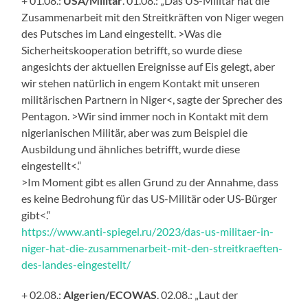
+ 01.08.:
USA/Militär
. 01.08.: „Das US-Militär hat die
Zusammenarbeit mit den Streitkräften von Niger wegen
des Putsches im Land eingestellt. >Was die
Sicherheitskooperation betrifft, so wurde diese
angesichts der aktuellen Ereignisse auf Eis gelegt, aber
wir stehen natürlich in engem Kontakt mit unseren
militärischen Partnern in Niger<, sagte der Sprecher des
Pentagon. >Wir sind immer noch in Kontakt mit dem
nigerianischen Militär, aber was zum Beispiel die
Ausbildung und ähnliches betrifft, wurde diese
eingestellt<.“
>Im Moment gibt es allen Grund zu der Annahme, dass
es keine Bedrohung für das US-Militär oder US-Bürger
gibt<.“
https://www.anti-spiegel.ru/2023/das-us-militaer-in-
niger-hat-die-zusammenarbeit-mit-den-streitkraeften-
des-landes-eingestellt/
+ 02.08.:
Algerien/ECOWAS
. 02.08.: „Laut der