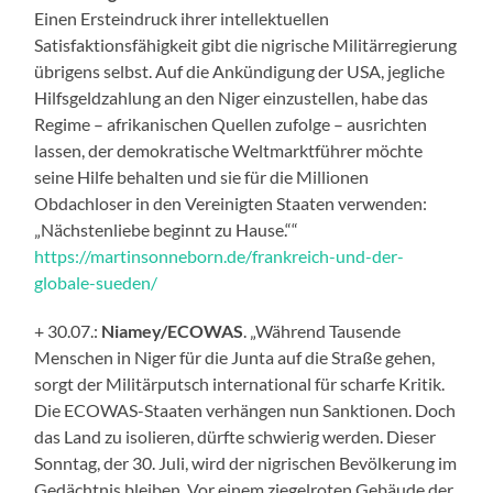
Einen Ersteindruck ihrer intellektuellen
Satisfaktionsfähigkeit gibt die nigrische Militärregierung
übrigens selbst. Auf die Ankündigung der USA, jegliche
Hilfsgeldzahlung an den Niger einzustellen, habe das
Regime – afrikanischen Quellen zufolge – ausrichten
lassen, der demokratische Weltmarktführer möchte
seine Hilfe behalten und sie für die Millionen
Obdachloser in den Vereinigten Staaten verwenden:
„Nächstenliebe beginnt zu Hause.““
https://martinsonneborn.de/frankreich-und-der-
globale-sueden/
+ 30.07.:
Niamey/ECOWAS
. „Während Tausende
Menschen in Niger für die Junta auf die Straße gehen,
sorgt der Militärputsch international für scharfe Kritik.
Die ECOWAS-Staaten verhängen nun Sanktionen. Doch
das Land zu isolieren, dürfte schwierig werden. Dieser
Sonntag, der 30. Juli, wird der nigrischen Bevölkerung im
Gedächtnis bleiben. Vor einem ziegelroten Gebäude der