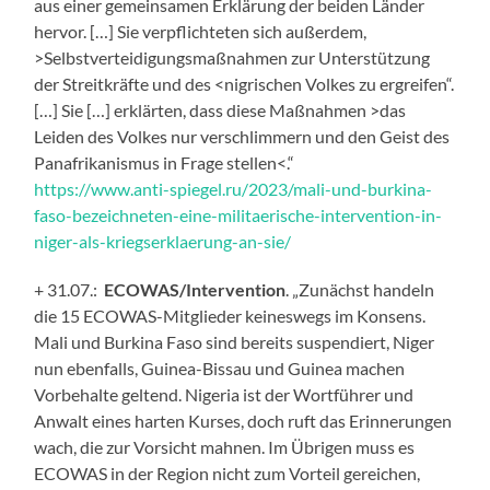
aus einer gemeinsamen Erklärung der beiden Länder
hervor. […] Sie verpflichteten sich außerdem,
>Selbstverteidigungsmaßnahmen zur Unterstützung
der Streitkräfte und des <nigrischen Volkes zu ergreifen“.
[…] Sie […] erklärten, dass diese Maßnahmen >das
Leiden des Volkes nur verschlimmern und den Geist des
Panafrikanismus in Frage stellen<.“
https://www.anti-spiegel.ru/2023/mali-und-burkina-
faso-bezeichneten-eine-militaerische-intervention-in-
niger-als-kriegserklaerung-an-sie/
+ 31.07.:
ECOWAS/Intervention
. „Zunächst handeln
die 15 ECOWAS-Mitglieder keineswegs im Konsens.
Mali und Burkina Faso sind bereits suspendiert, Niger
nun ebenfalls, Guinea-Bissau und Guinea machen
Vorbehalte geltend. Nigeria ist der Wortführer und
Anwalt eines harten Kurses, doch ruft das Erinnerungen
wach, die zur Vorsicht mahnen. Im Übrigen muss es
ECOWAS in der Region nicht zum Vorteil gereichen,