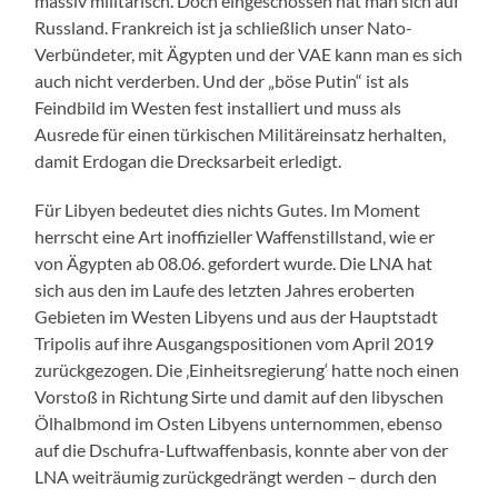
massiv militärisch. Doch eingeschossen hat man sich auf
Russland. Frankreich ist ja schließlich unser Nato-
Verbündeter, mit Ägypten und der VAE kann man es sich
auch nicht verderben. Und der „böse Putin“ ist als
Feindbild im Westen fest installiert und muss als
Ausrede für einen türkischen Militäreinsatz herhalten,
damit Erdogan die Drecksarbeit erledigt.
Für Libyen bedeutet dies nichts Gutes. Im Moment
herrscht eine Art inoffizieller Waffenstillstand, wie er
von Ägypten ab 08.06. gefordert wurde. Die LNA hat
sich aus den im Laufe des letzten Jahres eroberten
Gebieten im Westen Libyens und aus der Hauptstadt
Tripolis auf ihre Ausgangspositionen vom April 2019
zurückgezogen. Die ‚Einheitsregierung‘ hatte noch einen
Vorstoß in Richtung Sirte und damit auf den libyschen
Ölhalbmond im Osten Libyens unternommen, ebenso
auf die Dschufra-Luftwaffenbasis, konnte aber von der
LNA weiträumig zurückgedrängt werden – durch den