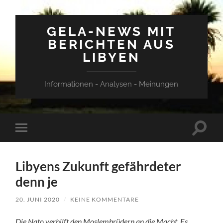
GELA-NEWS MIT
BERICHTEN AUS
LIBYEN
Informationen - Analysen - Meinungen
Suchfe
Mobile-
ein-/a
Menü
ein-/ausblenden
Libyens Zukunft gefährdeter
denn je
20. JUNI 2020
/
KEINE KOMMENTARE
Die Nato verhilft den Moslembrüdern an die Macht. Es