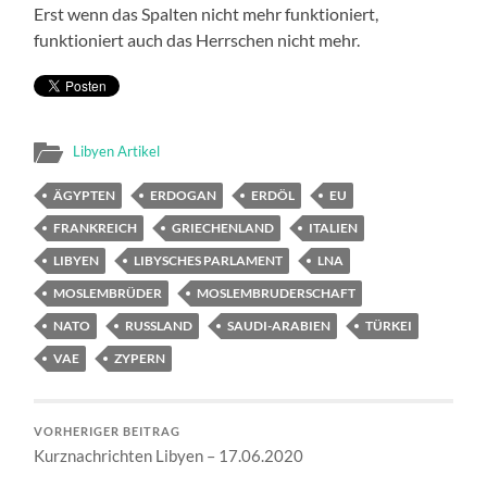
Erst wenn das Spalten nicht mehr funktioniert,
funktioniert auch das Herrschen nicht mehr.
Libyen Artikel
ÄGYPTEN
ERDOGAN
ERDÖL
EU
FRANKREICH
GRIECHENLAND
ITALIEN
LIBYEN
LIBYSCHES PARLAMENT
LNA
MOSLEMBRÜDER
MOSLEMBRUDERSCHAFT
NATO
RUSSLAND
SAUDI-ARABIEN
TÜRKEI
VAE
ZYPERN
VORHERIGER BEITRAG
Kurznachrichten Libyen – 17.06.2020