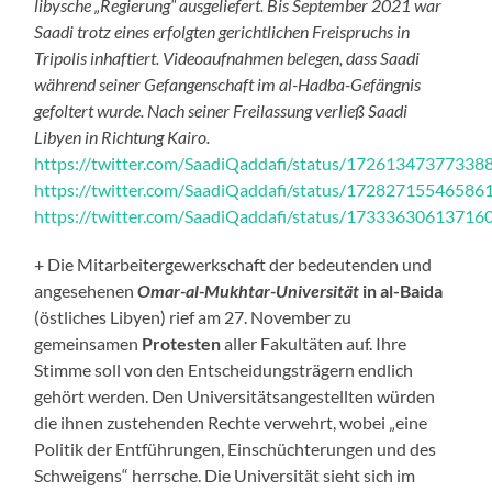
libysche „Regierung“ ausgeliefert. Bis September 2021 war
Saadi trotz eines erfolgten gerichtlichen Freispruchs in
Tripolis inhaftiert. Videoaufnahmen belegen, dass Saadi
während seiner Gefangenschaft im al-Hadba-Gefängnis
gefoltert wurde. Nach seiner Freilassung verließ Saadi
Libyen in Richtung Kairo.
https://twitter.com/SaadiQaddafi/status/17261347377338
https://twitter.com/SaadiQaddafi/status/17282715546586
https://twitter.com/SaadiQaddafi/status/17333630613716
+ Die Mitarbeitergewerkschaft der bedeutenden und
angesehenen
Omar-al-Mukhtar-Universität
in al-Baida
(östliches Libyen) rief am 27. November zu
gemeinsamen
Protesten
aller Fakultäten auf. Ihre
Stimme soll von den Entscheidungsträgern endlich
gehört werden. Den Universitätsangestellten würden
die ihnen zustehenden Rechte verwehrt, wobei „eine
Politik der Entführungen, Einschüchterungen und des
Schweigens“ herrsche. Die Universität sieht sich im