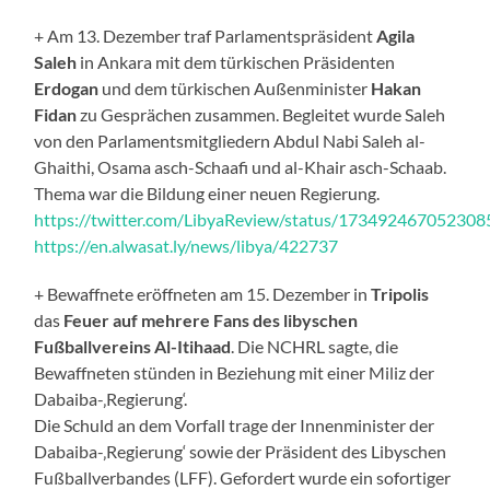
+ Am 13. Dezember traf Parlamentspräsident
Agila
Saleh
in Ankara mit dem türkischen Präsidenten
Erdogan
und dem türkischen Außenminister
Hakan
Fidan
zu Gesprächen zusammen. Begleitet wurde Saleh
von den Parlamentsmitgliedern Abdul Nabi Saleh al-
Ghaithi, Osama asch-Schaafi und al-Khair asch-Schaab.
Thema war die Bildung einer neuen Regierung.
https://twitter.com/LibyaReview/status/17349246705230
https://en.alwasat.ly/news/libya/422737
+ Bewaffnete eröffneten am 15. Dezember in
Tripolis
das
Feuer auf mehrere Fans des libyschen
Fußballvereins Al-Itihaad
. Die NCHRL sagte, die
Bewaffneten stünden in Beziehung mit einer Miliz der
Dabaiba-‚Regierung‘.
Die Schuld an dem Vorfall trage der Innenminister der
Dabaiba-‚Regierung‘ sowie der Präsident des Libyschen
Fußballverbandes (LFF). Gefordert wurde ein sofortiger