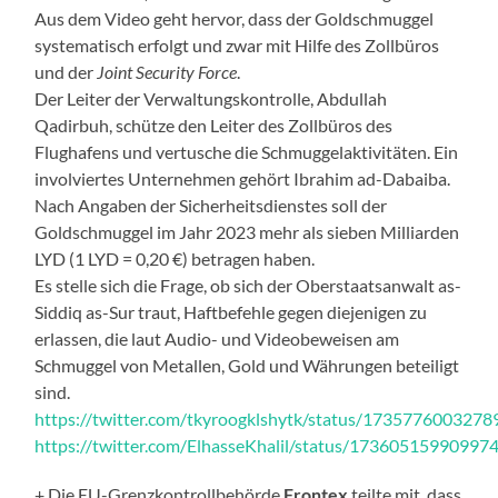
Aus dem Video geht hervor, dass der Goldschmuggel
systematisch erfolgt und zwar mit Hilfe des Zollbüros
und der
Joint Security Force
.
Der Leiter der Verwaltungskontrolle, Abdullah
Qadirbuh, schütze den Leiter des Zollbüros des
Flughafens und vertusche die Schmuggelaktivitäten. Ein
involviertes Unternehmen gehört Ibrahim ad-Dabaiba.
Nach Angaben der Sicherheitsdienstes soll der
Goldschmuggel im Jahr 2023 mehr als sieben Milliarden
LYD (1 LYD = 0,20 €) betragen haben.
Es stelle sich die Frage, ob sich der Oberstaatsanwalt as-
Siddiq as-Sur traut, Haftbefehle gegen diejenigen zu
erlassen, die laut Audio- und Videobeweisen am
Schmuggel von Metallen, Gold und Währungen beteiligt
sind.
https://twitter.com/tkyroogklshytk/status/173577600327
https://twitter.com/ElhasseKhalil/status/17360515990997
+ Die EU-Grenzkontrollbehörde
Frontex
teilte mit, dass