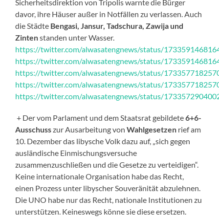
Sicherheitsdirektion von Tripolis warnte die Bürger
davor, ihre Häuser außer in Notfällen zu verlassen. Auch
die Städte
Bengasi, Jansur, Tadschura, Zawija und
Zinten
standen unter Wasser.
https://twitter.com/alwasatengnews/status/17335914681
https://twitter.com/alwasatengnews/status/17335914681
https://twitter.com/alwasatengnews/status/17335771825
https://twitter.com/alwasatengnews/status/17335771825
https://twitter.com/alwasatengnews/status/17335729040
+ Der vom Parlament und dem Staatsrat gebildete
6+6-
Ausschuss
zur Ausarbeitung von
Wahlgesetzen
rief am
10. Dezember das libysche Volk dazu auf, „sich gegen
ausländische Einmischungsversuche
zusammenzuschließen und die Gesetze zu verteidigen“.
Keine internationale Organisation habe das Recht,
einen Prozess unter libyscher Souveränität abzulehnen.
Die UNO habe nur das Recht, nationale Institutionen zu
unterstützen. Keineswegs könne sie diese ersetzen.