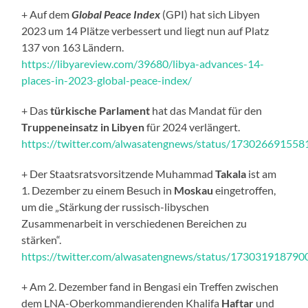
+ Auf dem
Global Peace Index
(GPI) hat sich Libyen
2023 um 14 Plätze verbessert und liegt nun auf Platz
137 von 163 Ländern.
https://libyareview.com/39680/libya-advances-14-
places-in-2023-global-peace-index/
+ Das
türkische Parlament
hat das Mandat für den
Truppeneinsatz in Libyen
für 2024 verlängert.
https://twitter.com/alwasatengnews/status/17302669155
+ Der Staatsratsvorsitzende Muhammad
Takala
ist am
1. Dezember zu einem Besuch in
Moskau
eingetroffen,
um die „Stärkung der russisch-libyschen
Zusammenarbeit in verschiedenen Bereichen zu
stärken“.
https://twitter.com/alwasatengnews/status/17303191879
+ Am 2. Dezember fand in Bengasi ein Treffen zwischen
dem LNA-Oberkommandierenden Khalifa
Haftar
und