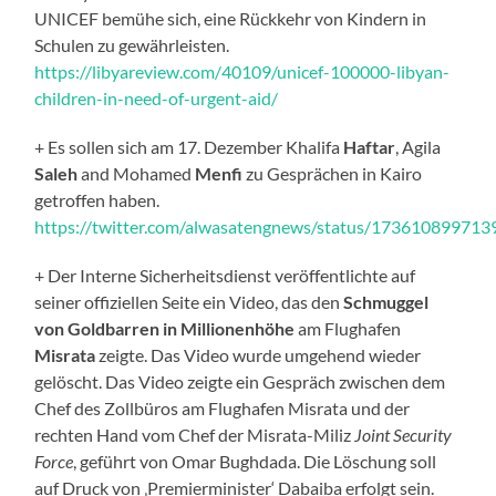
UNICEF bemühe sich, eine Rückkehr von Kindern in
Schulen zu gewährleisten.
https://libyareview.com/40109/unicef-100000-libyan-
children-in-need-of-urgent-aid/
+ Es sollen sich am 17. Dezember Khalifa
Haftar
, Agila
Saleh
and Mohamed
Menfi
zu Gesprächen in Kairo
getroffen haben.
https://twitter.com/alwasatengnews/status/17361089971
+ Der Interne Sicherheitsdienst veröffentlichte auf
seiner offiziellen Seite ein Video, das den
Schmuggel
von Goldbarren in Millionenhöhe
am Flughafen
Misrata
zeigte. Das Video wurde umgehend wieder
gelöscht. Das Video zeigte ein Gespräch zwischen dem
Chef des Zollbüros am Flughafen Misrata und der
rechten Hand vom Chef der Misrata-Miliz
Joint Security
Force
, geführt von Omar Bughdada. Die Löschung soll
auf Druck von ‚Premierminister‘ Dabaiba erfolgt sein.