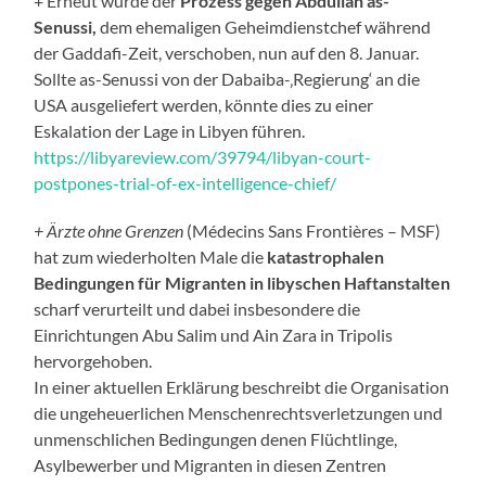
+ Erneut wurde der
Prozess gegen Abdullah as-
Senussi,
dem ehemaligen Geheimdienstchef während
der Gaddafi-Zeit, verschoben, nun auf den 8. Januar.
Sollte as-Senussi von der Dabaiba-‚Regierung‘ an die
USA ausgeliefert werden, könnte dies zu einer
Eskalation der Lage in Libyen führen.
https://libyareview.com/39794/libyan-court-
postpones-trial-of-ex-intelligence-chief/
+ Ärzte ohne Grenzen
(Médecins Sans Frontières – MSF)
hat zum wiederholten Male die
katastrophalen
Bedingungen für Migranten in libyschen Haftanstalten
scharf verurteilt und dabei insbesondere die
Einrichtungen Abu Salim und Ain Zara in Tripolis
hervorgehoben.
In einer aktuellen Erklärung beschreibt die Organisation
die ungeheuerlichen Menschenrechtsverletzungen und
unmenschlichen Bedingungen denen Flüchtlinge,
Asylbewerber und Migranten in diesen Zentren