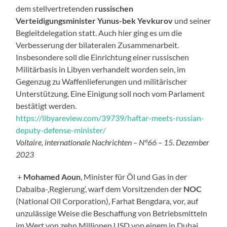
dem stellvertretenden
russischen
Verteidigungsminister
Yunus-bek Yevkurov
und seiner
Begleitdelegation statt. Auch hier ging es um die
Verbesserung der bilateralen Zusammenarbeit.
Insbesondere soll die Einrichtung einer russischen
Militärbasis in Libyen verhandelt worden sein, im
Gegenzug zu Waffenlieferungen und militärischer
Unterstützung. Eine Einigung soll noch vom Parlament
bestätigt werden.
https://libyareview.com/39739/haftar-meets-russian-
deputy-defense-minister/
Voltaire, internationale Nachrichten – N°66 – 15. Dezember
2023
+
Mohamed Aoun
, Minister für Öl und Gas in der
Dabaiba-‚Regierung‘, warf dem Vorsitzenden der
NOC
(National Oil Corporation), Farhat Bengdara, vor, auf
unzulässige Weise die Beschaffung von Betriebsmitteln
im Wert von zehn Millionen USD von einem in Dubai