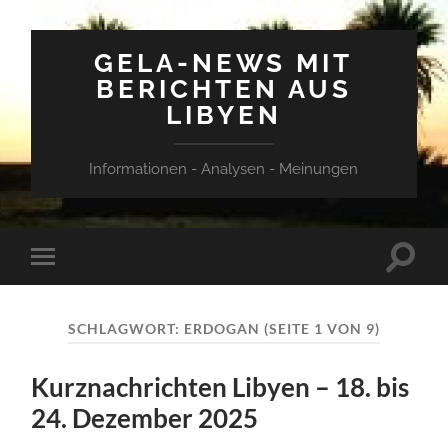
GELA-NEWS MIT
BERICHTEN AUS
LIBYEN
Informationen - Analysen - Meinungen
Suchfe
Mobile-
ein-/a
Menü
ein-/ausblenden
SCHLAGWORT:
ERDOGAN
(SEITE 1 VON 9)
Kurznachrichten Libyen – 18. bis
24. Dezember 2025