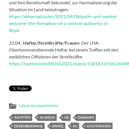
und ihre Bereitschaft bekundet, zur Normalisierung der
Situation im Land beizutragen.
https://almarsad.co/en/2021/04/08/putin-and-merkel-
welcome-the-formation-of-a-central-authority-in-
libya/
12.04.:
Haftar/Streitkräfte
/
Frauen
. Der LNA-
Oberkommandierende Haftar bei einem Treffen mit den
weiblichen Offizieren der Streitkräfte:
https://twitter.com/MLNA2021/status/138163193653644
Libyen Kurznachrichten
ÄGYPTEN
AL-BIDJA
CB
DABAIBA
DEZEMBERWAHL
ERDÖL
EU
GOLFSTAATEN