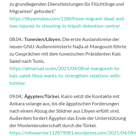
zu grundlegenden Dienstleistungen für Flüchtlinge und
Migranten“ gefordert.“
https://libyareview.com/11869/one-migrant-dead-and-
two-injured-in-shooting-in-tripoli-detention-centre/
08.04.:
Tunesien/Libyen
. Die erste Auslandsreise der
neuen GNU-Außenministerin Najla al-Mangoush führte
zu Gesprächen mit dem tunesischen Präsidenten Kais
Saied nach Tunis.
https://almarsad.co/en/2021/04/08/al-mangoush-to-
kais-saied-libya-wants-to-strengthen-relations-with-
tunisia/
09.04.:
Ägypten/Türkei.
Kairo setzt die Kontakte mit
Ankara solange aus, bis die ägyptischen Forderungen
nach einem Abzug der Söldner aus Libyen erfüllt sind.
Außerdem fordert Ägypten das Ende der Unterstützung
der Moslembruderschaft durch die Türkei.
https://infowarrior112879081.wordpress.com/2021/04/09/c