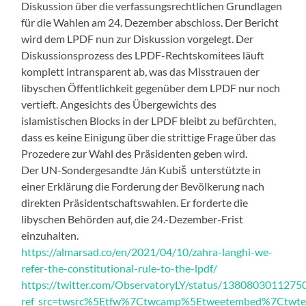
Diskussion über die verfassungsrechtlichen Grundlagen
für die Wahlen am 24. Dezember abschloss. Der Bericht
wird dem LPDF nun zur Diskussion vorgelegt. Der
Diskussionsprozess des LPDF-Rechtskomitees läuft
komplett intransparent ab, was das Misstrauen der
libyschen Öffentlichkeit gegenüber dem LPDF nur noch
vertieft. Angesichts des Übergewichts des
islamistischen Blocks in der LPDF bleibt zu befürchten,
dass es keine Einigung über die strittige Frage über das
Prozedere zur Wahl des Präsidenten geben wird.
Der UN-Sondergesandte Ján Kubiš unterstützte in
einer Erklärung die Forderung der Bevölkerung nach
direkten Präsidentschaftswahlen. Er forderte die
libyschen Behörden auf, die 24.-Dezember-Frist
einzuhalten.
https://almarsad.co/en/2021/04/10/zahra-langhi-we-
refer-the-constitutional-rule-to-the-lpdf/
https://twitter.com/ObservatoryLY/status/138080301127
ref_src=twsrc%5Etfw%7Ctwcamp%5Etweetembed%7Ctw