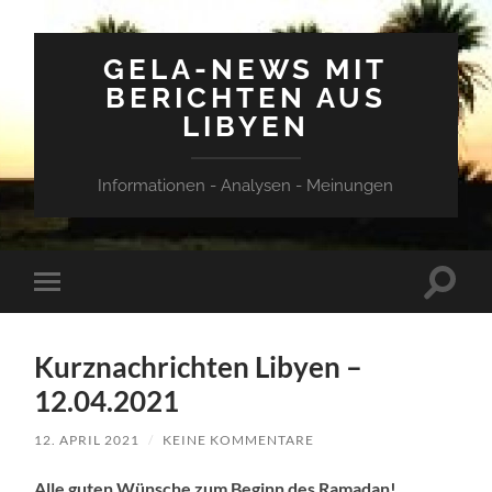
GELA-NEWS MIT
BERICHTEN AUS
LIBYEN
Informationen - Analysen - Meinungen
Suchfe
Mobile-
ein-/a
Menü
ein-/ausblenden
Kurznachrichten Libyen –
12.04.2021
12. APRIL 2021
/
KEINE KOMMENTARE
Alle guten Wünsche zum Beginn des Ramadan!