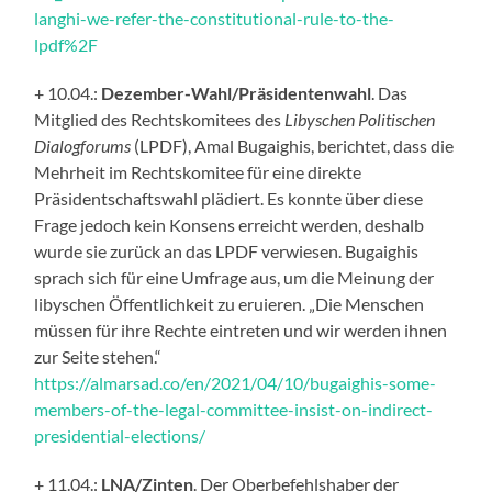
langhi-we-refer-the-constitutional-rule-to-the-
lpdf%2F
+ 10.04.:
Dezember-Wahl/Präsidentenwahl
. Das
Mitglied des Rechtskomitees des
Libyschen Politischen
Dialogforums
(LPDF), Amal Bugaighis, berichtet, dass die
Mehrheit im Rechtskomitee für eine direkte
Präsidentschaftswahl plädiert. Es konnte über diese
Frage jedoch kein Konsens erreicht werden, deshalb
wurde sie zurück an das LPDF verwiesen. Bugaighis
sprach sich für eine Umfrage aus, um die Meinung der
libyschen Öffentlichkeit zu eruieren. „Die Menschen
müssen für ihre Rechte eintreten und wir werden ihnen
zur Seite stehen.“
https://almarsad.co/en/2021/04/10/bugaighis-some-
members-of-the-legal-committee-insist-on-indirect-
presidential-elections/
+ 11.04.:
LNA/Zinten
. Der Oberbefehlshaber der