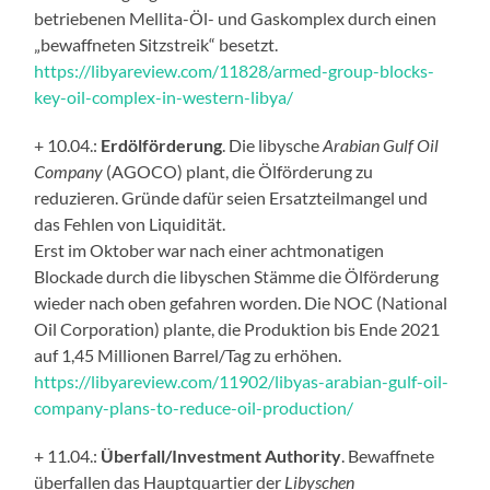
betriebenen Mellita-Öl- und Gaskomplex durch einen
„bewaffneten Sitzstreik“ besetzt.
https://libyareview.com/11828/armed-group-blocks-
key-oil-complex-in-western-libya/
+ 10.04.:
Erdölförderung
. Die libysche
Arabian Gulf Oil
Company
(AGOCO) plant, die Ölförderung zu
reduzieren. Gründe dafür seien Ersatzteilmangel und
das Fehlen von Liquidität.
Erst im Oktober war nach einer achtmonatigen
Blockade durch die libyschen Stämme die Ölförderung
wieder nach oben gefahren worden. Die NOC (National
Oil Corporation) plante, die Produktion bis Ende 2021
auf 1,45 Millionen Barrel/Tag zu erhöhen.
https://libyareview.com/11902/libyas-arabian-gulf-oil-
company-plans-to-reduce-oil-production/
+ 11.04.:
Überfall/Investment Authority
. Bewaffnete
überfallen das Hauptquartier der
Libyschen