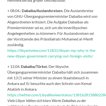
Familienclan auf großer Geschäftstour.
+ 08.04.:
Dabaiba/Auslandsreisen
. Die Auslandsreise
von GNU-Übergangspremierminister Dabaiba wird von
Abgeordneten kritisiert. Die Aufgabe Dabaibas als
Premierminister sei es, sich um die innerlibyschen
Angelegenheiten zu kümmern. Für Auslandsreisen sei
der Vorsitzende des Präsidialrats Mohamed al-Menfi
zuständig.
https://libyareview.com/11831/libyan-mp-why-is-the-
new-libyan-government-carrying-out-foreign-visits/
+ 12.04.
Dabaiba/Türkei
. Der libysche
Übergangspremierminister Dabaiba hält sich zusammen
mit 13 (!) seiner Minister zu einem Staatsbesuch in
Ankara auf. Er besuchte auch den Schrein von Kemal
Atatürk in Ankara.
https://twitter.com/LibyaReview/status/13816281588022
Viele Libyer hätten sich klare Worte Dabaibas zu der