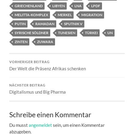
GRIECHENLAND
LIBYEN
LNA
LPDF
MELITTA-KOMPLEX
MERKEL
MIGRATION
PUTIN
RAMADAN
SPUTNIK V
SYRISCHE SÖLDNER
TUNESIEN
TÜRKEI
UN
ZINTEN
ZUWARA
VORHERIGER BEITRAG
Der Welt die Präsenz Afrikas schenken
NÄCHSTER BEITRAG
Digitalismus und Big Pharma
Schreibe einen Kommentar
Du musst
angemeldet
sein, um einen Kommentar
abzugeben.