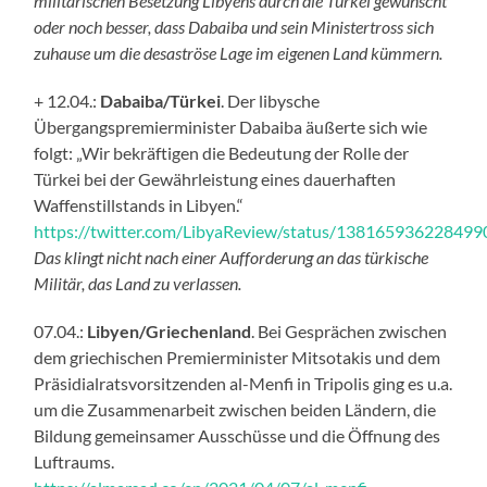
militärischen Besetzung Libyens durch die Türkei gewünscht
oder noch besser, dass Dabaiba und sein Ministertross sich
zuhause um die desaströse Lage im eigenen Land kümmern.
+ 12.04.:
Dabaiba/Türkei
. Der libysche
Übergangspremierminister Dabaiba äußerte sich wie
folgt: „Wir bekräftigen die Bedeutung der Rolle der
Türkei bei der Gewährleistung eines dauerhaften
Waffenstillstands in Libyen.“
https://twitter.com/LibyaReview/status/13816593622849
Das klingt nicht nach einer Aufforderung an das türkische
Militär, das Land zu verlassen.
07.04.:
Libyen/Griechenland
. Bei Gesprächen zwischen
dem griechischen Premierminister Mitsotakis und dem
Präsidialratsvorsitzenden al-Menfi in Tripolis ging es u.a.
um die Zusammenarbeit zwischen beiden Ländern, die
Bildung gemeinsamer Ausschüsse und die Öffnung des
Luftraums.