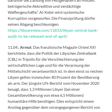
darunter die Zahlung von Festgehältern an Milizen,
betrügerische Akkreditive und verdächtige
Waffengeschäfte.“ Al-Kebir wird systemische
Korruption vorgeworfen. Die Finanzprüfung dürfte
seinen Abgang beschleunigen.
https://libyareview.com/11833/libyan-central-bank-
audit-to-be-released-end-of-april/
11.04.:
Armut
. Das französische Magazin
Orient XXI
berichtete, dass die Politik der
Libyschen Zentralbank
(CBL) in Tripolis für die Verschlechterung der
wirtschaftlichen Lage und für die Verarmung der
Mittelschicht verantwortlich ist. In dem einst so reichen
Libyen gelten inzwischen 40 Prozent der Bevölkerung
als arm. Der jüngste UN-Bericht vom November 2020
besagt, dass 1,3 Millionen Libyer (bei einer
Gesamtbevölkerung von etwa 6,5 Millionen)
humanitäre Hilfe benötigen. Dies entspricht einem
Anstieg gegenüber dem vorangegangenen Bericht von