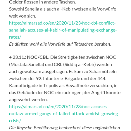
Gelder flossen in andere Taschen.
Sowohl Sanella als auch al-Kebir weisen alle Vorwürfe
weit von sich.
https://almarsad.co/en/2020/11/23/noc-cbl-conflict-
sanallah-accuses-al-kabir-of-manipulating-exchange-
rates/
Es dürften wohl alle Vorwürfe auf Tatsachen beruhen.
+ 23.11.:
Die Streitigkeiten zwischen NOC
NOC/CBL.
(Mustafa Sanella) und CBL (Siddiq al-Kebir) werden
auch gewaltsam ausgetragen. Es kam zu Scharmützeln
zwischen der 92. Infanterie-Brigade und der 444.
Kampfbrigade in Tripolis als Bewaffnete versuchten, in
das Gebäude der NOC einzudringen; der Angriff konnte
abgewehrt werden.
https://almarsad.co/en/2020/11/23/noc-accuses-
outlaw-armed-gangs-of-failed-attack-amidst-growing-
crisis/
Die libysche Bevölkerung beobachtet diese unglaublichen