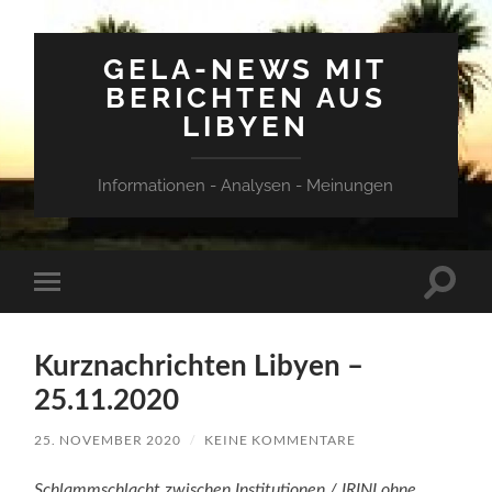
GELA-NEWS MIT
BERICHTEN AUS
LIBYEN
Informationen - Analysen - Meinungen
Suchfe
Mobile-
ein-/a
Menü
ein-/ausblenden
Kurznachrichten Libyen –
25.11.2020
25. NOVEMBER 2020
/
KEINE KOMMENTARE
Schlammschlacht zwischen Institutionen / IRINI ohne