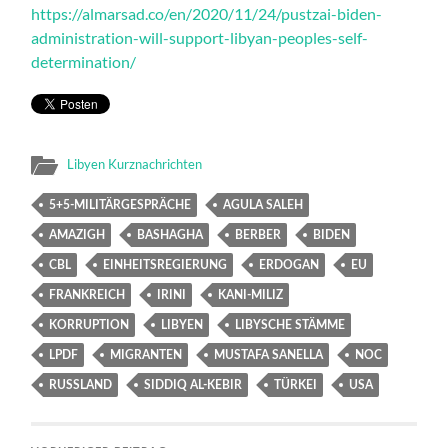
https://almarsad.co/en/2020/11/24/pustzai-biden-
administration-will-support-libyan-peoples-self-
determination/
Libyen Kurznachrichten
5+5-MILITÄRGESPRÄCHE
AGULA SALEH
AMAZIGH
BASHAGHA
BERBER
BIDEN
CBL
EINHEITSREGIERUNG
ERDOGAN
EU
FRANKREICH
IRINI
KANI-MILIZ
KORRUPTION
LIBYEN
LIBYSCHE STÄMME
LPDF
MIGRANTEN
MUSTAFA SANELLA
NOC
RUSSLAND
SIDDIQ AL-KEBIR
TÜRKEI
USA