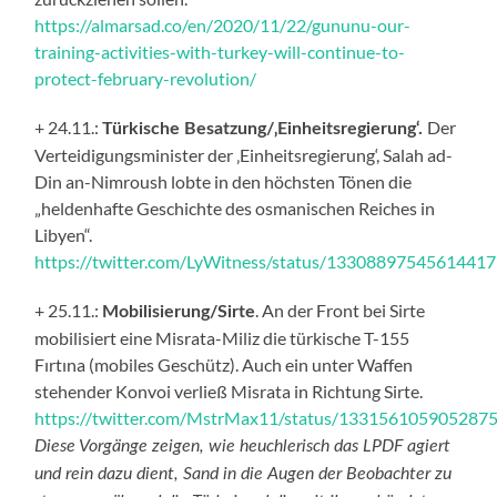
https://almarsad.co/en/2020/11/22/gununu-our-
training-activities-with-turkey-will-continue-to-
protect-february-revolution/
+ 24.11.:
Der
Türkische Besatzung/‚Einheitsregierung‘.
Verteidigungsminister der ‚Einheitsregierung‘, Salah ad-
Din an-Nimroush lobte in den höchsten Tönen die
„heldenhafte Geschichte des osmanischen Reiches in
Libyen“.
https://twitter.com/LyWitness/status/1330889754561441
+ 25.11.:
. An der Front bei Sirte
Mobilisierung/Sirte
mobilisiert eine Misrata-Miliz die türkische T-155
Fırtına (mobiles Geschütz). Auch ein unter Waffen
stehender Konvoi verließ Misrata in Richtung Sirte.
https://twitter.com/MstrMax11/status/133156105905287
Diese Vorgänge zeigen, wie heuchlerisch das LPDF agiert
und rein dazu dient, Sand in die Augen der Beobachter zu