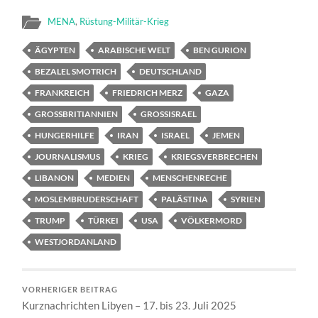
MENA
,
Rüstung-Militär-Krieg
ÄGYPTEN
ARABISCHE WELT
BEN GURION
BEZALEL SMOTRICH
DEUTSCHLAND
FRANKREICH
FRIEDRICH MERZ
GAZA
GROSSBRITIANNIEN
GROSSISRAEL
HUNGERHILFE
IRAN
ISRAEL
JEMEN
JOURNALISMUS
KRIEG
KRIEGSVERBRECHEN
LIBANON
MEDIEN
MENSCHENRECHE
MOSLEMBRUDERSCHAFT
PALÄSTINA
SYRIEN
TRUMP
TÜRKEI
USA
VÖLKERMORD
WESTJORDANLAND
VORHERIGER BEITRAG
Kurznachrichten Libyen – 17. bis 23. Juli 2025