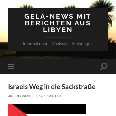
GELA-NEWS MIT
BERICHTEN AUS
LIBYEN
Informationen - Analysen - Meinungen
Suchfe
Mobile-
ein-/a
Menü
ein-/ausblenden
Israels Weg in die Sackstraße
30. JULI 2025
/
1 KOMMENTAR