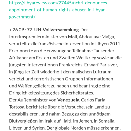
https://libyareview.com/27445/nchrl-denounces-
appointment-of-human-rights-abuser-in-libyan-
government/
+ 26.09.:
77.
UN-Vollversammlung
. Der
Interimspremierminister von
Mali
, Abdoulaye Maïga,
verurteilte die französische Intervention in Libyen 2011.
Er erinnerte an die erzwungene Teilnahme Tausender
Afrikaner am Ersten und Zweiten Weltkrieg sowie an die
jüngsten Interventionen Frankreichs. Er war
f
Paris vor,
in jüngster Zeit wiederholt den malischen Luftraum
verletzt und terroristischen Gruppen Informationen
und Waffen geliefert zu haben und beantragte eine
Dringlichkeitssitzung des Sicherheitsrates.
Der Außenminister von
Venezuela
, Carlos Faría
Tortosa, berichtete über die Versuche, sein Land zu
destabilisieren, und nahm Bezug zu den unnötigem
Blutvergießen im Irak, auf Haiti, im Jemen, in Somalia,
Libyen und Syrien. Der globale Norden müsse erkennen,