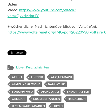
Biden“
Video:
https://www.youtube.com/watch?
v=mzQvxzMdm1Y
+ wöchentlicher
Nachrichtenüberblick
von
VoltaireNet
:
https://www.voltairenet.org/IMG/pdf/20220930_voltaire_8_
Libyen Kurznachrichten
AFRIKA
AL-KEBIR
AL-QARADAWI
ANGELIKA GUTSCHE
BANI WALID
BURKINA FASO
DSCHUWAILI
EMAD TRABELSI
GADDAFI
GROSSBRITANNIEN
HMS ALBION
JEMEN. SAUDI ARABIEN
LIBYEN