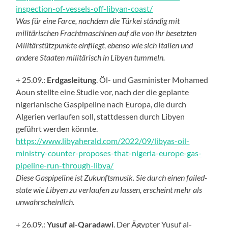
inspection-of-vessels-off-libyan-coast/
Was für eine Farce, nachdem die Türkei ständig mit
militärischen Frachtmaschinen auf die von ihr besetzten
Militärstützpunkte einfliegt, ebenso wie sich Italien und
andere
Staaten
militärisch in Libyen tummeln.
+ 25.09.:
Erdgasleitung
. Öl- und Gasminister Mohamed
Aoun stellt
e eine
Studie vor, nach der die geplante
nigerianische Gaspipeline nach Europa, die durch
Algerien verlaufen soll, stattdessen durch Libyen
geführt werden könnte.
https://www.libyaherald.com/2022/09/libyas-oil-
ministry-counter-proposes-that-nigeria-europe-gas-
pipeline-run-through-libya/
Diese Gaspipeline ist Zukunftsmusik. Sie durch einen failed-
state wie Libyen zu verlaufen zu lassen,
er
scheint
mehr als
unwahrscheinlich.
+ 26.09.:
Yusuf al-Qaradawi
. Der Ägypter Yusuf al-