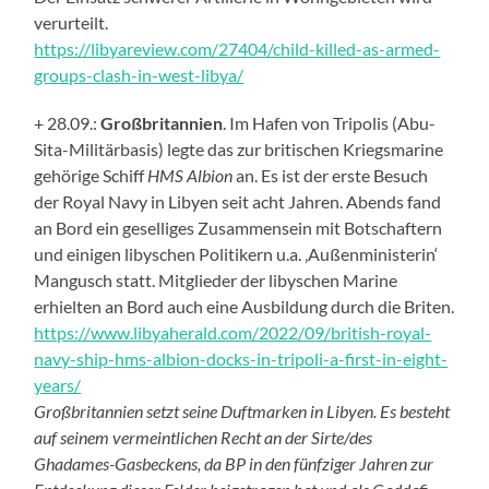
verurteilt.
https://libyareview.com/27404/child-killed-as-armed-
groups-clash-in-west-libya/
+ 28.09.:
Großbritannien
. Im Hafen von Tripolis (Abu-
Sita-Militärbasis) legte das
zur
britische
n
Kriegs
marine
gehörige S
chiff
HMS Albion
an. Es ist der erste Besuch
der Royal Navy in Libyen seit acht Jahren. Abends fand
an Bord ein geselliges Zusammensein mit Botschaftern
und einigen libyschen Politikern u.a. ‚Außen
m
inisterin‘
Mangusch statt. Mitglieder der libyschen Marine
erhielten an Bord auch eine Ausbildung durch die Briten.
https://www.libyaherald.com/2022/09/british-royal-
navy-ship-hms-albion-docks-in-tripoli-a-first-in-eight-
years/
Großbritannien
setzt seine Duftmarken in Libyen. Es besteht
auf seine
m
vermeintlichen Recht an der
Sirte/
des
Ghadames-Gasbecken
s, da
BP in den fünfziger Jahren zur