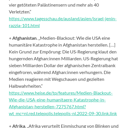
vier getöteten Palästinensern und mehr als 40
Verletzten.“
https://www.tagesschau.de/ausland/asien/israel-jenin-
razzia-101.html
+
Afghanistan
. „Medien-Blackout: Wie die USA eine
humanitäre Katastrophe in Afghanistan herstellen. […]
Kein Grund zur Empörung: Die US-Regierung klaut den
hungernden Afghan:innen Milliarden. US-Regierung hat
sieben Milliarden Dollar der afghanischen Zentralbank
eingefroren, während Afghan:innen verhungern. Die
Medien reagieren mit Wegschauen und gezielten
Halbwahrheiten.“
https://www.heise.de/tp/features/Medien-Blackout-
Wie-die-USA-eine-humanitaere-Katastrophe-in-
Afghanistan-herstellen-7275767.html?
wt_mc=nl.red.telepolis.telepolis-nl.2022-09-30.link.link
+
Afrika
. „
Afrika verurteilt Einmischung von Blinken und