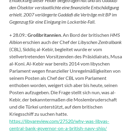
Entdeckung dieser Felder beigetragen hat und
als
Gaddafi
den Ölsektor verstaatlichte
eine
finanzielle Entschädigung
erhielt
. 2007 verlängerte
Gaddafi
die
Verträge mit
BP
im
Gegenzug
für
eine Einigung im
Lockerbie-Fall.
+ 28.09.:
Großbritannien
. An Bord der britischen
HMS
Albion
erschien auch der Chef der
Libyschen
Zentralbank
(CBL), Siddiq al-Kebir, begleitet wurde er vom
stellvertretenden Vorsitzenden des Präsidialrats, Musa
al-Koni. Al-Kebir war bereits 2014 vom libyschen
Parlament wegen finanzieller Unregelmäßigkeiten von
seinem Posten als Chef der CBL vom Parlament
enthoben
worden, weigert sich aber bis heute, seinen
Posten aufzugeben. Die Frage stellt sich nun, was al-
Kebir, der bekanntermaßen die Moslembruderschaft
und die Türkei unterstützt, auf dem britischen
Kriegsschiff zu suchen hatte.
https://libyareview.com/27520/why-was-libyas-
central-bank-governor-on-a-british-navy-ship/