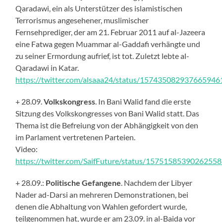
Qaradawi, ein als Unterstützer des islamistischen
Terrorismus angesehener, muslimischer
Fernsehprediger, der am 21. Februar 2011 auf al-Jazeera
eine Fatwa gegen Muammar al-Gaddafi verhängte und
zu seiner Ermordung aufrief, ist tot. Zuletzt lebte al-
Qaradawi in Katar.
https://twitter.com/alsaaa24/status/157435082937665946
+ 28.09.
Volkskongress
. In Bani Walid
fand
die erste
Sitzung des Volkskongresses von Bani Walid
statt
. Das
Thema ist die Befreiung von der Abhängigkeit von den
im Parlament vertretenen Parteien.
Video:
https://twitter.com/SaifFuture/status/1575158539026255
+ 28.09.:
Politische Gefangene
. Nachdem der Libyer
Nader ad-Darsi an mehreren Demonstrationen,
bei
denen
die Abhaltung von Wahlen
ge
fordert
wurde
,
teilgenommen hat, wurde er am 23.09. in al-Baida vor