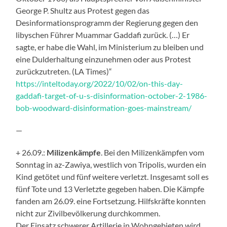
George P. Shultz aus Protest gegen das
Desinformationsprogramm der Regierung gegen den
libyschen Führer Muammar Gaddafi zurück. (…) Er
sagte, er habe die Wahl, im Ministerium zu bleiben und
eine Dulderhaltung einzunehmen oder aus Protest
zurückzutreten. (LA Times)“
https://inteltoday.org/2022/10/02/on-this-day-
gaddafi-target-of-u-s-disinformation-october-2-1986-
bob-woodward-disinformation-goes-mainstream/
—
+ 26.09.:
Milizenkämpfe
. Bei den Milizenkämpfen vom
Sonntag in az-Zawiya, westlich von Tripolis
,
wurden ein
Kind getötet und fünf weitere verletzt. Insgesamt soll es
fünf Tote und 13 Verletzte gegeben haben. Die Kämpfe
fanden am 26.09. eine Fortsetzung. Hilfskräfte k
o
nn
t
en
nicht zur Zivilbevölkerung durchkommen.
Der Einsatz schwerer Artillerie in Wohngebieten wird