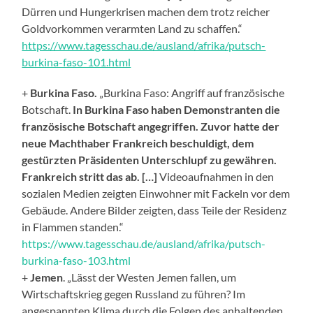
Dürren und Hungerkrisen machen dem trotz reicher
Goldvorkommen verarmten Land zu schaffen.“
https://www.tagesschau.de/ausland/afrika/putsch-
burkina-faso-101.html
+
Burkina Faso.
„
Burkina Faso
:
Angriff auf französische
Botschaft
.
In Burkina Faso haben Demonstranten die
französische Botschaft angegriffen. Zuvor hatte der
neue Machthaber Frankreich beschuldigt, dem
gestürzten Präsidenten Unterschlupf zu gewähren.
Frankreich stritt das ab.
[…]
V
ideoaufnahmen in den
sozialen Medien zeigten Einwohner mit Fackeln vor dem
Gebäude. Andere Bilder zeigten, dass Teile der Residenz
in Flammen standen.
“
https://www.tagesschau.de/ausland/afrika/putsch-
burkina-faso-103.html
+
Jemen
. „Lässt der Westen Jemen fallen, um
Wirtschaftskrieg gegen Russland zu führen? Im
angespannten Klima durch die Folgen des anhaltenden