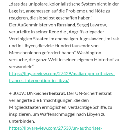
„dass das unipolare, kolonialistische System nicht in der
Lage ist, angemessen auf die Probleme und Nöte zu
reagieren, die sie selbst geschaffen haben.“
Der Außenminister von
Russland
, Sergej Lawrow,
verurteilte in seiner Rede die „Angriffskriege der
Vereinigten Staaten im ehemaligen Jugoslawien, im Irak
und in Libyen, die viele Hunderttausende von
Menschenleben gefordert haben.“ Washington
versuche, die ganze Welt in seinen eigenen Hinterhof zu
verwandeln“.
https://libyareview.com/27429/malian-pm-criticizes-
frances-intervention-in-libya/
+ 30.09.:
UN-Sicherheitsrat
. Der UN-Sicherheitsrat
verläng
erte die
Ermächtigungen, die den
Mitgliedstaaten ermöglichen, verdächtige Schiffe, zu
inspizieren, um Waffenschmuggel nach Libyen zu
unterbinden.
https://libyareview.com/27539/un-authorises-