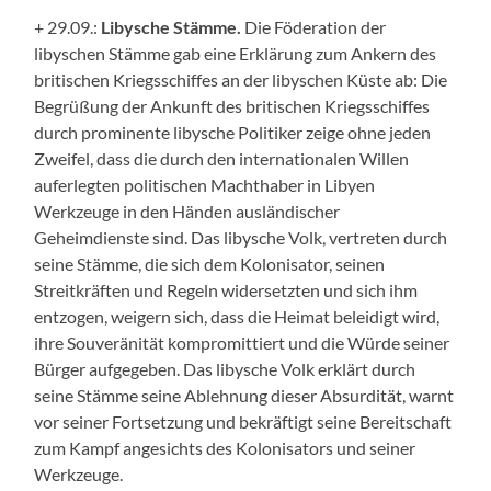
+ 29.09.:
Libysche Stämme.
Die Föderation
der
libysche
n
Stämme
gab eine
Erklärung zu
m Ankern
des
britischen Kriegsschiffes an der libyschen Küste
ab: Die
Begrüßung der Ankunft
des britischen
Kriegsschiffes
durch
prominente libysche Politiker
zeig
e
ohne jeden
Zweifel, dass die durch den internationalen Willen
auferlegten politischen
Machthaber
in Libyen
Werkzeuge in den Händen ausländischer
Geheimdienste sind.
Das libysche Volk, vertreten durch
seine Stämme, die sich dem Kolonisator, seinen
Streitkräften und Regeln widersetzten und sich ihm
entzogen, weigern sich,
dass die Heimat beleidigt wird
,
ihre
Souveränität kompromittier
t
und die Würde seiner
Bürger aufge
ge
ben. Das libysche Volk erklärt durch
seine Stämme seine Ablehnung dieser Absurdität, warnt
vor seiner Fortsetzung und bekräftigt seine Bereitschaft
zum
Kampf
angesichts des Kolonisators und seiner
Werkzeuge.