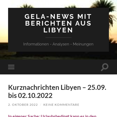
GELA-NEWS MIT
BERICHTEN AUS
LIBYEN
Informationen - Analysen - Meinungen
Suchfe
Mobile-
ein-/a
Menü
ein-/ausblenden
Kurznachrichten Libyen – 25.09.
bis 02.10.2022
2. OKTOBER 2022
/
KEINE KOMMENTARE
In eigener Sache: Urlaubsbedingt kann es in den