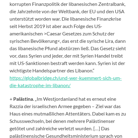
korrupten Finanzpolitik der libanesischen Zentralbank,
die Jahrzehnte von der Weltbank, der EU und den USA
unterstützt worden war. Die libanesische Finanzkrise
seit Herbst 2019 ist aber auch Folge des US-
amerikanischen
>
Caesar Gesetzes zum Schutz der
syrischen Bevölkerung
<
, das erst die syrische Lira, dann
das libanesische Pfund abstürzen ließ. Das Gesetz sieht
vor, dass Syrien und jeder, der mit Syrien Handel treibt
mit US-Sanktionen bestraft werden kann. Syrien ist der
wichtigste Handelspartner des Libanon.“
https://globalbridge.ch/und-wer-kuemmert-sich-um-
die-katastrophe-im-libanon/
+
Palästina
. „Im Westjordanland hat es erneut eine
Razzia der israelischen Armee gegeben – Ziel war das
Haus eines mutmaßlichen Attentäters. Dabei kam es zu
Schusswechseln, bei denen mehrere Palästinenser
getötet und zahlreiche verletzt wurden. […] Das
palästinensische Gesundheitsministerium sprach von