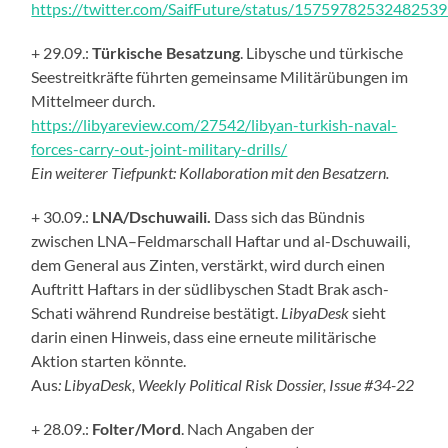
https://twitter.com/SaifFuture/status/1575978253248253
+ 29.09.:
Türkische Besatzung
.
L
ibysche und türkische
Seestreitkräfte führten gemeinsame Militärübungen im
Mittelmeer durch.
https://libyareview.com/27542/libyan-turkish-naval-
forces-carry-out-joint-military-drills/
Ein weiterer Tiefpunkt
: Kollaboration mit den Besatzern
.
+ 30.09.:
LNA/Dschuwaili.
Das
s sich das
Bündnis
zwischen LNA
–
Feldmarschall Haftar und al-Dschuwaili
,
dem General aus Zinten,
verstärk
t
,
wird
durch
einen
Auftritt Haftar
s
in der südlibyschen Stadt Brak asch-
Schati
während
Rundreise
bestätigt
.
LibyaDesk
sieht
darin einen Hinweis, dass eine erneute militärische
Aktion starten könnte.
Aus
: LibyaDesk, Weekly Political Risk Dossier, Issue #34-22
+ 28.09.:
Folter/Mord
. Nach Angaben der