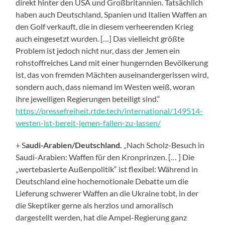
direkt hinter den USA und Großbritannien. Tatsächlich
haben auch Deutschland, Spanien und Italien Waffen an
den Golf verkauft, die in diesem verheerenden Krieg
auch eingesetzt wurden. […] Das vielleicht größte
Problem ist jedoch nicht nur, dass der Jemen ein
rohstoffreiches Land mit einer hungernden Bevölkerung
ist, das von fremden Mächten auseinandergerissen wird,
sondern auch, dass niemand im Westen weiß, woran
ihre jeweiligen Regierungen beteiligt sind.“
https://pressefreiheit.rtde.tech/international/149514-
westen-ist-bereit-jemen-fallen-zu-lassen/
+ S
audi-Arabien/Deutschland.
„Nach Scholz-Besuch in
Saudi-Arabien: Waffen für den Kronprinzen. [… ] Die
„wertebasierte Außenpolitik“ ist flexibel: Während in
Deutschland eine hochemotionale Debatte um die
Lieferung schwerer Waffen an die Ukraine tobt, in der
die Skeptiker gerne als herzlos und amoralisch
dargestellt werden, hat die Ampel-Regierung ganz