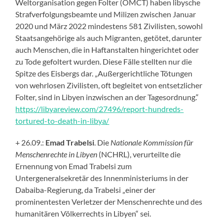
Weltorganisation gegen Folter (OMCT) haben libysche
Strafverfolgungsbeamte und Milizen zwischen Januar
2020 und März 2022 mindestens 581 Zivilisten, sowohl
Staatsangehörige als auch Migranten, getötet, darunter
auch Menschen, die in Haftanstalten hingerichtet oder
zu Tode gefoltert wurden. Diese Fälle stellten nur die
Spitze des Eisbergs dar. „Außergerichtliche Tötungen
von wehrlosen Zivilisten, oft begleitet von entsetzlicher
Folter, sind in Libyen inzwischen an der Tagesordnung.“
https://libyareview.com/27496/report-hundreds-
tortured-to-death-in-libya/
+ 26.09.:
Emad Trabelsi
. Die
Nationale Kommission für
Menschenrechte in Libyen
(NCHRL), verurteilte die
Ernennung von Emad Trabelsi zum
Untergeneralsekretär des Innenministeriums in der
Dabaiba-Regierung, da Trabelsi „einer der
prominentesten Verletzer der Menschenrechte und des
humanitären Völkerrechts in Libyen“ sei.