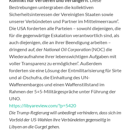
Konflikt nur vertiefen und verlängern.
Diese
Bestrebungen untergraben die kollektiven
Sicherheitsinteressen der Vereinigten Staaten sowie
unserer Verbündeten und Partner im Mittelmeerraum“.
Die USA forderten alle Parteien – sowohl diejenigen, die
für die gegenwärtige Eskalation verantwortlich sind, als
auch diejenigen, die an ihrer Beendigung arbeiten –
dringend auf, der
National Oil Corporation
(NOC) die
Wiederaufnahme ihrer lebenswichtigen Aufgaben mit
voller Transparenz zu ermöglichen“. Außerdem
forderten sie eine Lösung der Entmilitarisierung für Sirte
und al-Dschufra, die Einhaltung des UN-
Waffenembargos und einen Waffenstillstand im
Rahmen der 5+5-Militärgespräche unter Führung der
UNO.
https://libyareview.com/?p=5420
Die Trump-Regierung will unbedingt verhindern, dass sich im
Vorfeld der US-Wahlen ihre Verbündeten gegenseitig
in
Libyen
an die Gurgel gehen.