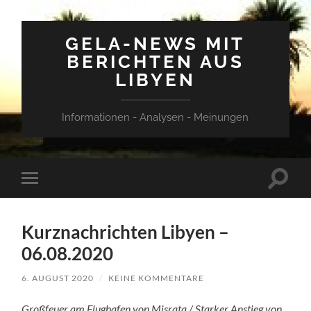
GELA-NEWS MIT
BERICHTEN AUS
LIBYEN
Informationen - Analysen - Meinungen
Suchfe
Mobile-
ein-/a
Menü
ein-/ausblenden
Kurznachrichten Libyen –
06.08.2020
6. AUGUST 2020
/
KEINE KOMMENTARE
Großfeuer am Flughafen von Misrata / Starker Anstieg von