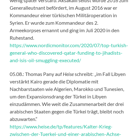
wenig später verstarb. Aksakallı selbst wurde 2016 zum
Generalleutnant befördert, im August 2016 war er
Kommandeur einer türkischen Militäroperation in
Syrien. Er wurde zum Kommandeur des 2.
Armeekorpses ernannt und ging im Juli 2020 in den
Ruhestand.
https://www.nordicmonitor.com/2020/07/top-turkish-
general-who-discovered-qatar-funding-to-jihadists-
and-isis-oil-smuggling-executed/
05.08.: Thomas Pany auf
Heise
schreibt: „im Fall Libyen
verstärkt Kairo gerade die Diplomatie mit
Nachbarstaaten wie Algerien, Marokko und Tunesien,
um den Expansionsdrang der Türkei in Libyen
einzudämmen. Wie weit die Zusammenarbeit der drei
arabischen Staaten gegen die Türkei trägt, bleibt noch
abzuwarten.“
https://www.heise.de/tp/features/Kalter-Krieg-
zwischen-der-Tuerkei-und-einer-arabischen-Achse-