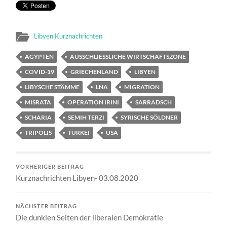
Libyen Kurznachrichten
ÄGYPTEN
AUSSCHLIESSLICHE WIRTSCHAFTSZONE
COVID-19
GRIECHENLAND
LIBYEN
LIBYSCHE STÄMME
LNA
MIGRATION
MISRATA
OPERATION IRINI
SARRADSCH
SCHARIA
SEMIH TERZI
SYRISCHE SÖLDNER
TRIPOLIS
TÜRKEI
USA
VORHERIGER BEITRAG
Kurznachrichten Libyen- 03.08.2020
NÄCHSTER BEITRAG
Die dunklen Seiten der liberalen Demokratie