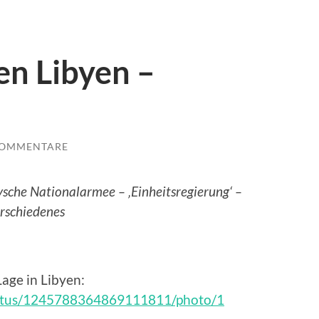
en Libyen –
KOMMENTARE
ysche Nationalarmee – ‚Einheitsregierung‘ –
erschiedenes
Lage in Libyen:
tatus/1245788364869111811/photo/1