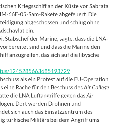
ischen Kriegsschiff an der Küste vor Sabrata
e RIM-66E-05-Sam-Rakete abgefeuert. Die
rteidigung abgeschossen und schlug ohne
dschaylat ein.
 Stabschef der Marine, sagte, dass die LNA-
n vorbereitet sind und dass die Marine den
hiff anzugreifen, das sich auf die libysche
tatus/1245285663685193729
abschuss als ein Protest auf die EU-Operation
ls eine Rache für den Beschuss des
Air College
atte die LNA Luftangriffe gegen das
Air
eflogen. Dort werden Drohnen und
indet sich auch das Einsatzzentrum des
zig türkische Militärs bei dem Angriff ums