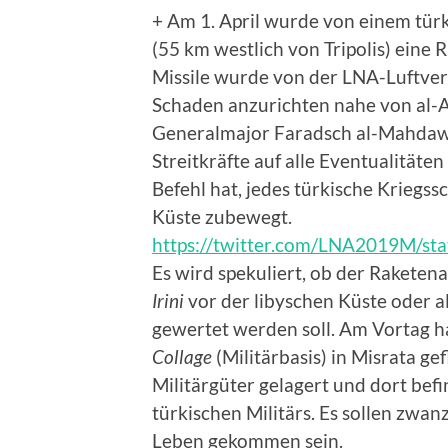
+ Am 1. April wurde von einem türk
(55 km westlich von Tripolis) ein
Missile wurde von der LNA-Luftve
Schaden anzurichten nahe von al-A
Generalmajor Faradsch al-Mahdawi,
Streitkräfte auf alle Eventualitäte
Befehl hat, jedes türkische Kriegssc
Küste zubewegt.
https://twitter.com/LNA2019M/s
Es wird spekuliert, ob der Raketen
Irini
vor der libyschen Küste oder a
gewertet werden soll. Am Vortag h
Collage
(Militärbasis) in Misrata g
Militärgüter gelagert und dort bef
türkischen Militärs. Es sollen zwan
Leben gekommen sein.