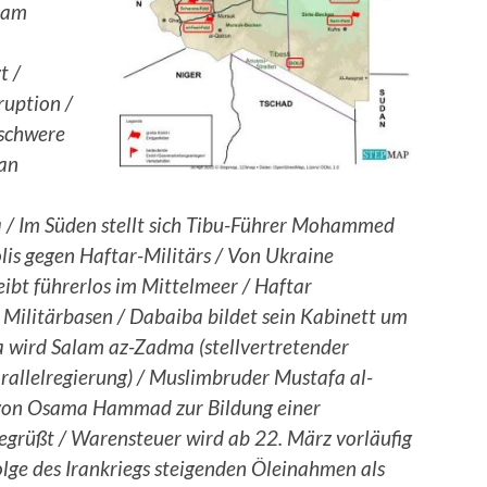
r am
t /
uption /
 schwere
 an
a / Im Süden stellt sich Tibu-Führer Mohammed
is gegen Haftar-Militärs / Von Ukraine
eibt führerlos im Mittelmeer / Haftar
 Militärbasen / Dabaiba bildet sein Kabinett um
a wird Salam az-Zadma (stellvertretender
rallelregierung) / Muslimbruder Mustafa al-
e von Osama Hammad zur Bildung einer
begrüßt / Warensteuer wird ab 22. März vorläufig
folge des Irankriegs steigenden Öleinahmen als