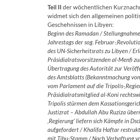
Teil II
der wöchentlichen Kurznach
widmet sich den allgemeinen polit
Geschehnissen in Libyen:
Beginn des Ramadan / Stellungnahme
Jahrestags der sog. Februar-‚Revolutio
des UN-Sicherheitsrats zu Libyen / Erl
Präsidialratsvorsitzenden al-Menfi zu
Übertragung des Autorität zur Veröff
des Amtsblatts (Bekanntmachung von
vom Parlament auf die Tripolis-‚Regie
Präsidialratsmitglied al-Koni rechtswi
Tripolis stürmen dem Kassationsgeri
Justizrat – Abdullah Abu Ruziza über
‚Regierung‘ liefern sich Kämpfe in Ds
aufgefordert / Khalifa Haftar restruk
mit Tibu-Stamm / Nach Verhaftung von