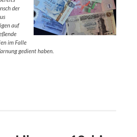
unsch der
aus
ögen auf
ießende
en im Falle
Warnung gedient haben.