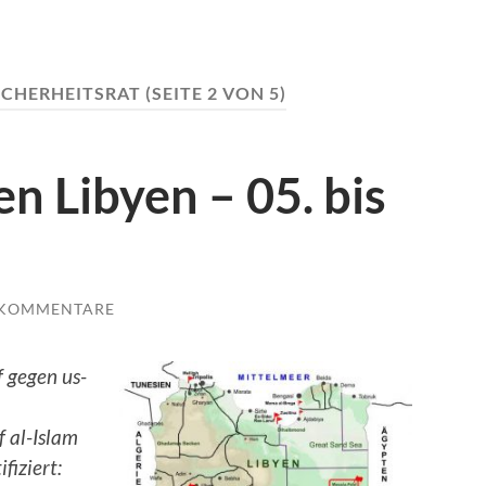
ICHERHEITSRAT
(SEITE 2 VON 5)
n Libyen – 05. bis
 KOMMENTARE
 gegen us-
 al-Islam
fiziert: