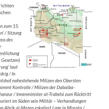
richten
ischen
n zum 15.
n‘ / Sitzung
ass des
r
entlichung
 Gesetzen)
rung‘ laut
drig / In
chtshof nahestehende Milizen den Obersten
nimmt Kontrolle / Milizen der Dabaiba-
chanzur / Innenminister at-Trabelsi zum Rücktritt
turiert im Süden sein Militär – Verhandlungen
 Abrik al-Mazeq eskaliert Lage in Misrata /