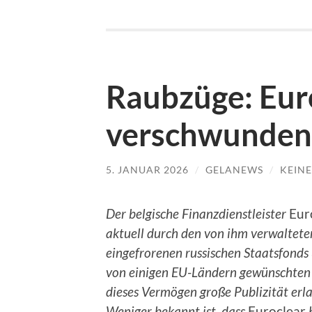
Raubzüge: Euro
verschwundene
5. JANUAR 2026
/
GELANEWS
/
KEIN
Der belgische Finanzdienstleister
Eur
aktuell durch den von ihm verwaltet
eingefrorenen russischen Staatsfonds
von einigen EU-Ländern gewünschten 
dieses Vermögen große Publizität erla
Weniger bekannt ist, dass
Euroclear
b