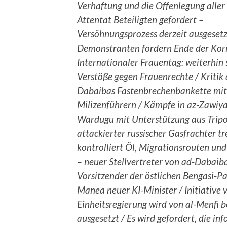
Verhaftung und die Offenlegung alle
Attentat Beteiligten gefordert –
Versöhnungsprozess derzeit ausgesetz
Demonstranten fordern Ende der Korr
Internationaler Frauentag: weiterhin
Verstöße gegen Frauenrechte / Kritik
Dabaibas Fastenbrechenbankette mit
Milizenführern / Kämpfe in az-Zawiy
Wardugu mit Unterstützung aus Tripol
attackierter russischer Gasfrachter tr
kontrolliert Öl, Migrationsrouten und
– neuer Stellvertreter von ad-Dabaib
Vorsitzender der östlichen Bengasi-Pa
Manea neuer KI-Minister / Initiativ
Einheitsregierung wird von al-Menfi 
ausgesetzt / Es wird gefordert, die in