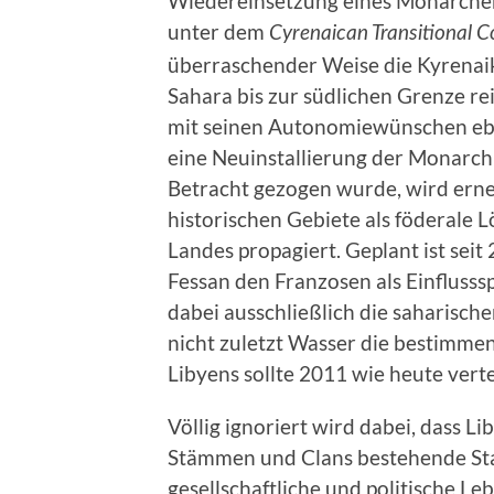
Wiedereinsetzung eines Monarchen.
unter dem
Cyrenaican Transitional C
überraschender Weise die Kyrenai
Sahara bis zur südlichen Grenze re
mit seinen Autonomiewünschen eb
eine Neuinstallierung der Monarchi
Betracht gezogen wurde, wird erneu
historischen Gebiete als föderale L
Landes propagiert. Geplant ist sei
Fessan den Franzosen als Einflusssp
dabei ausschließlich die saharisch
nicht zuletzt Wasser die bestimmen
Libyens sollte 2011 wie heute verte
Völlig ignoriert wird dabei, dass 
Stämmen und Clans bestehende Stam
gesellschaftliche und politische Le