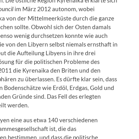
 Die östliche Region Kyrenaika erklärte sich
im März 2012 autonom, wobei
ouncil
ka von der Mittelmeerküste durch die ganze
ichen sollte. Obwohl sich der Osten damals
enso wenig durchsetzen konnte wie auch
e von den Libyern selbst niemals ernsthaft in
t die Aufteilung Libyens in ihre drei
ösung für die politischen Probleme des
t 2011 die Kyrenaika den Briten und den
hären zu überlassen. Es dürfte klar sein, dass
en Bodenschätze wie Erdöl, Erdgas, Gold und
den Gründe sind. Das Fell des erlegten
ilt werden.
Libyen eine aus etwa 140 verschiedenen
mesgesellschaft ist, die das
ben bestimmen, und dass die politische