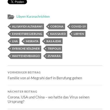
Libyen Kurznachrichten
ALI SAYIDI ALTABAWI
CORONA
COVID-19
EINHEITSREGIERUNG
KAIS SAIED
LIBYEN
LNA
MISRATA
RAS AJDIR
SYRISCHE SÖLDNER
TRIPOLIS
WAFFENEMBARGO
ZUWARA
VORHERIGER BEITRAG
Familie von al-Megrahi darf in Berufung gehen
NÄCHSTER BEITRAG
Corona, USA und China – wo hatte das Virus seinen
Ursprung?