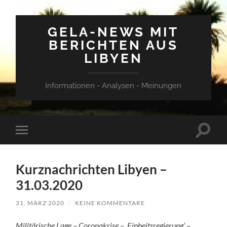
GELA-NEWS MIT
BERICHTEN AUS
LIBYEN
Informationen - Analysen - Meinungen
Suchfe
Mobile-
ein-/a
Menü
ein-/ausblenden
Kurznachrichten Libyen –
31.03.2020
31. MÄRZ 2020
/
KEINE KOMMENTARE
Militärische Lage – Coronakrise – ‚Einheitsregierung‘ –