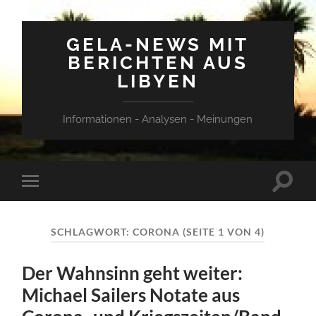
GELA-NEWS MIT
BERICHTEN AUS
LIBYEN
Informationen - Analysen - Meinungen
Suchfe
Mobile-
ein-/a
Menü
ein-/ausblenden
SCHLAGWORT:
CORONA
(SEITE 1 VON 4)
Der Wahnsinn geht weiter:
Michael Sailers Notate aus