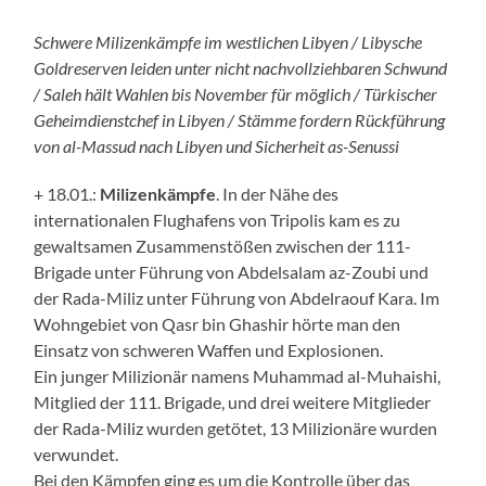
Schwere Milizenkämpfe im westlichen Libyen / Libysche
Goldreserven leiden unter nicht nachvollziehbaren Schwund
/ Saleh hält Wahlen bis November für möglich /
Türkischer
Geheimdienstchef in Libyen / Stämme fordern Rückführung
von al-Massud nach Libyen und Sicherheit as-Senussi
+ 18.01.:
Milizenkämpfe
. In der Nähe des
internationalen Flughafens von Tripolis kam es zu
gewaltsamen Zusammenstößen zwischen der 111-
Brigade unter Führung von Abdelsalam az-Zoubi und
der Rada-Miliz unter Führung von Abdelraouf Kara. Im
Wohngebiet von Qasr bin Ghashir hörte man den
Einsatz von schweren Waffen und Explosionen.
Ein junger Milizionär namens Muhammad al-Muhaishi,
Mitglied der 111. Brigade, und drei weitere Mitglieder
der Rada-Miliz wurden getötet, 13 Milizionäre wurden
verwundet.
Bei den Kämpfen ging es um die Kontrolle über das