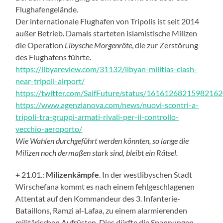
Flughafengelände.
Der internationale Flughafen von Tripolis ist seit 2014
außer Betrieb. Damals starteten islamistische Milizen
die Operation
Libysche Morgenröte
, die zur Zerstörung
des Flughafens führte.
https://libyareview.com/31132/libyan-militias-clash-
near-tripoli-airport/
https://twitter.com/SaifFuture/status/1616126821598216
https://www.agenzianova.com/news/nuovi-scontri-a-
tripoli-tra-gruppi-armati-rivali-per-il-controllo-
vecchio-aeroporto/
Wie Wahlen durchgeführt werden könnten, so lange die
Milizen noch dermaßen stark sind, bleibt ein Rätsel.
+ 21.01.:
Milizenkämpfe
. In der westlibyschen Stadt
Wirschefana kommt es nach einem fehlgeschlagenen
Attentat auf den Kommandeur des 3. Infanterie-
Bataillons, Ramzi al-Lafaa, zu einem alarmierenden
militärischen Aufrüsten. Dies dürfte die Spannungen