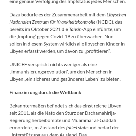
eine genaue Verfolgung des Impfstatus jedes Menschen.
Dazu bedürfe es der Zusammenarbeit mit dem
Libyschen
Nationalen Zentrum für Krankheitskontrolle
(NCDC), das
bereits im Oktober 2021 die
Tahsin
-App einführte, um
die ‚Impfung‘ gegen Covid-19 zu überwachen. Nun
sollen in diesem System wirklich alle libyschen Kinder in
Libyen erfasst werden, um davon zu „profitieren“.
UNICEF verspricht nichts weniger als eine
„Immunisierungsrevolution“, um den Menschen in
Libyen „ein sicheres und gesünderes Leben“ zu bieten.
Finanzierung durch die Weltbank
Bekanntermaßen befindet sich das einst reiche Libyen
seit 2011, als die Nato den Sturz der Dschamahirija-
Regierung herbeibombte und Muammar al-Gaddafi
ermordete, im Zustand des
failed state
und bedarf der
Unterstützung aus dem Ausland. Das