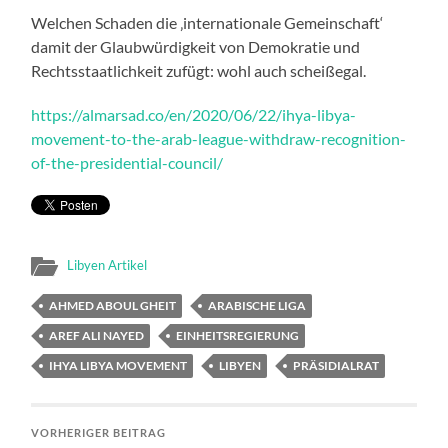
Welchen Schaden die ‚internationale Gemeinschaft‘
damit der Glaubwürdigkeit von Demokratie und
Rechtsstaatlichkeit zufügt: wohl auch scheißegal.
https://almarsad.co/en/2020/06/22/ihya-libya-
movement-to-the-arab-league-withdraw-recognition-
of-the-presidential-council/
Libyen Artikel
AHMED ABOUL GHEIT
ARABISCHE LIGA
AREF ALI NAYED
EINHEITSREGIERUNG
IHYA LIBYA MOVEMENT
LIBYEN
PRÄSIDIALRAT
VORHERIGER BEITRAG