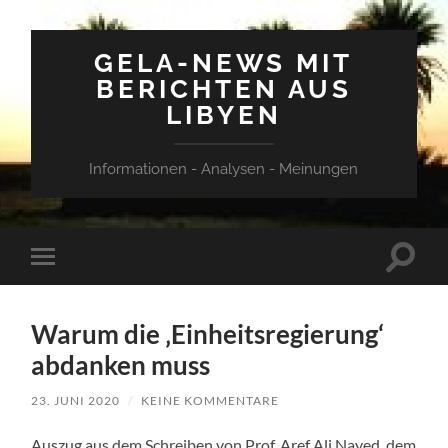
GELA-NEWS MIT
BERICHTEN AUS
LIBYEN
Informationen - Analysen - Meinungen
Suchfe
Mobile-
ein-/a
Menü
ein-/ausblenden
Warum die ‚Einheitsregierung‘
abdanken muss
23. JUNI 2020
/
KEINE KOMMENTARE
Auszug aus dem Schreiben von Prof. Aref Ali Nayed, dem