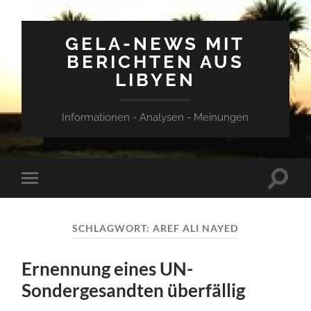
GELA-NEWS MIT
BERICHTEN AUS
LIBYEN
Informationen - Analysen - Meinungen
Suchfe
Mobile-
ein-/a
Menü
ein-/ausblenden
SCHLAGWORT:
AREF ALI NAYED
Ernennung eines UN-
Sondergesandten überfällig