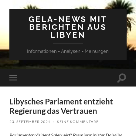
GELA-NEWS MIT
BERICHTEN AUS
LIBYEN
Informationen - Analysen - Meinungen
Suchfe
Mobile-
ein-/a
Menü
ein-/ausblenden
Libysches Parlament entzieht
Regierung das Vertrauen
23. SEPTEMBER 2021
/
KEINE KOMMENTARE
Parlamentspräsident Saleh wirft Premierminister Dabaiba