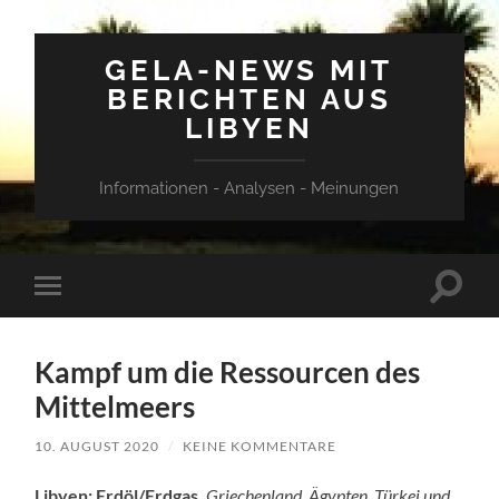
GELA-NEWS MIT
BERICHTEN AUS
LIBYEN
Informationen - Analysen - Meinungen
Suchfe
Mobile-
ein-/a
Menü
ein-/ausblenden
Kampf um die Ressourcen des
Mittelmeers
10. AUGUST 2020
/
KEINE KOMMENTARE
Libyen: Erdöl/Erdgas.
Griechenland, Ägypten, Türkei und