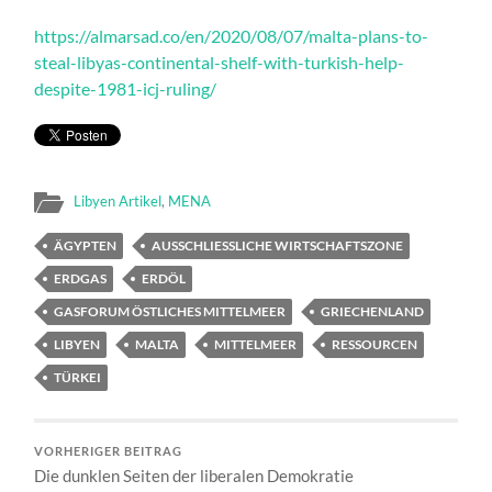
https://almarsad.co/en/2020/08/07/malta-plans-to-
steal-libyas-continental-shelf-with-turkish-help-
despite-1981-icj-ruling/
Libyen Artikel
,
MENA
ÄGYPTEN
AUSSCHLIESSLICHE WIRTSCHAFTSZONE
ERDGAS
ERDÖL
GASFORUM ÖSTLICHES MITTELMEER
GRIECHENLAND
LIBYEN
MALTA
MITTELMEER
RESSOURCEN
TÜRKEI
VORHERIGER BEITRAG
Die dunklen Seiten der liberalen Demokratie