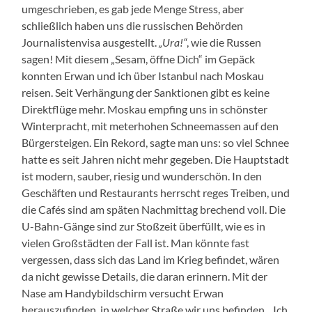
umgeschrieben, es gab jede Menge Stress, aber
schließlich haben uns die russischen Behörden
Journalistenvisa ausgestellt.
„Ura!“
, wie die Russen
sagen! Mit diesem „Sesam, öffne Dich“ im Gepäck
konnten Erwan und ich über Istanbul nach Moskau
reisen. Seit Verhängung der Sanktionen gibt es keine
Direktflüge mehr. Moskau empfing uns in schönster
Winterpracht, mit meterhohen Schneemassen auf den
Bürgersteigen. Ein Rekord, sagte man uns: so viel Schnee
hatte es seit Jahren nicht mehr gegeben. Die Hauptstadt
ist modern, sauber, riesig und wunderschön. In den
Geschäften und Restaurants herrscht reges Treiben, und
die Cafés sind am späten Nachmittag brechend voll. Die
U-Bahn-Gänge sind zur Stoßzeit überfüllt, wie es in
vielen Großstädten der Fall ist. Man könnte fast
vergessen, dass sich das Land im Krieg befindet, wären
da nicht gewisse Details, die daran erinnern. Mit der
Nase am Handybildschirm versucht Erwan
herauszufinden, in welcher Straße wir uns befinden. „Ich