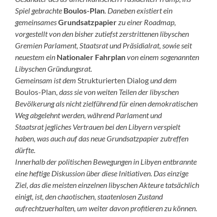
Spiel gebrachte
Boulos-Plan
. Daneben existiert ein
gemeinsames
Grundsatzpapier
zu einer Roadmap,
vorgestellt von den bisher zutiefst zerstrittenen libyschen
Gremien Parlament, Staatsrat und Präsidialrat, sowie seit
neuestem ein
Nationaler Fahrplan
von einem sogenannten
Libyschen Gründungsrat.
Gemeinsam ist dem
Strukturierten Dialog
und dem
Boulos-Plan
, dass sie von weiten Teilen der libyschen
Bevölkerung als nicht zielführend für einen demokratischen
Weg abgelehnt werden, während Parlament und
Staatsrat
jegliches Vertrauen bei den Libyern verspielt
haben, was auch auf
das neue Grundsatzpapier zutreffen
dürfte.
Innerhalb der politischen Bewegungen in Libyen entbrannte
eine heftige Diskussion über diese Initiativen. Das einzige
Ziel, das die meisten einzelnen libyschen Akteure tatsächlich
einigt, ist, den chaotischen, staatenlosen Zustand
aufrechtzuerhalten, um weiter davon profitieren zu können.