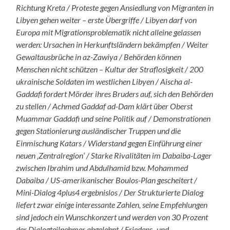
Richtung Kreta / Proteste gegen Ansiedlung von Migranten in
Libyen gehen weiter – erste Übergriffe / Libyen darf von
Europa mit Migrationsproblematik nicht alleine gelassen
werden: Ursachen in Herkunftsländern bekämpfen / Weiter
Gewaltausbrüche in az-Zawiya / Behörden können
Menschen nicht schützen – Kultur der Straflosigkeit / 200
ukrainische Soldaten im westlichen Libyen / Aischa al-
Gaddafi fordert Mörder ihres Bruders auf, sich den Behörden
zu stellen / Achmed Gaddaf ad-Dam klärt über Oberst
Muammar Gaddafi und seine Politik auf / Demonstrationen
gegen Stationierung ausländischer Truppen und die
Einmischung Katars / Widerstand gegen Einführung einer
neuen ‚Zentralregion‘ / Starke Rivalitäten im Dabaiba-Lager
zwischen Ibrahim und Abdulhamid bzw. Mohammed
Dabaiba / US-amerikanischer Boulos-Plan gescheitert /
Mini-Dialog 4plus4 ergebnislos / Der Strukturierte Dialog
liefert zwar einige interessante Zahlen, seine Empfehlungen
sind jedoch ein Wunschkonzert und werden von 30 Prozent
der Dialogteilnehmer abgelehnt / Friedens- und