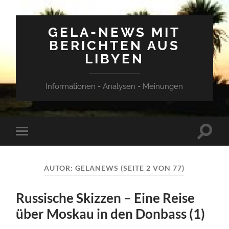
GELA-NEWS MIT
BERICHTEN AUS
LIBYEN
Informationen - Analysen - Meinungen
Suchfe
Mobile-
ein-/a
Menü
ein-/ausblenden
AUTOR:
GELANEWS
(SEITE 2 VON 77)
Russische Skizzen – Eine Reise
über Moskau in den Donbass (1)