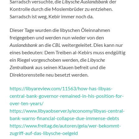
Sarradsch versuchte, die
Libysche Auslandsbank
der
Kontrolle durch die Moslembrüder zu entziehen.
Sarradsch ist weg, Kebir immer noch da.
Dieser Tage wurden die libyschen Öleinnahmen
freigegeben und werden nun wieder von den
Auslandsbank
an die
CBL
weitergeleitet. Dies kann nur
eines bedeuten: Dem Treiben al-Kebirs muss endgültig
ein Riegel vorgeschoben werden, die
Libysche
Zentralbank
aus seinen Klauen befreit und die
Direktorenstelle neu besetzt werden.
https://libyareview.com/11563/how-has-libyas-
central-bank-governor-remained-in-his-position-for-
over-ten-years/
https://www.libyaobserver.ly/economy/libyas-central-
bank-warns-financial-collapse-due-immense-debts
https://www.freitag.de/autoren/gela/wer-bekommt-
zugriff-auf-das-libysche-oelgeld