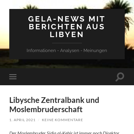
GELA-NEWS MIT
BERICHTEN AUS
LIBYEN
Informationen - Analysen - Meinungen
Suchfe
Mobile-
ein-/a
Menü
ein-/ausblenden
Libysche Zentralbank und
Moslembruderschaft
1. APRIL 2021
/
KEINE KOMMENTARE
Der Moslembruder Sidiq al-Kebir ist immer noch Direktor