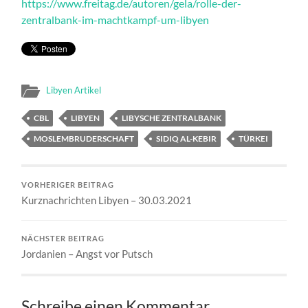
https://www.freitag.de/autoren/gela/rolle-der-
zentralbank-im-machtkampf-um-libyen
Libyen Artikel
CBL
LIBYEN
LIBYSCHE ZENTRALBANK
MOSLEMBRUDERSCHAFT
SIDIQ AL-KEBIR
TÜRKEI
VORHERIGER BEITRAG
Kurznachrichten Libyen – 30.03.2021
NÄCHSTER BEITRAG
Jordanien – Angst vor Putsch
Schreibe einen Kommentar