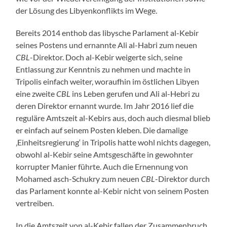
der Lösung des Libyenkonflikts im Wege.
Bereits 2014 enthob das libysche Parlament al-Kebir
seines Postens und ernannte Ali al-Habri zum neuen
CBL
-Direktor. Doch al-Kebir weigerte sich, seine
Entlassung zur Kenntnis zu nehmen und machte in
Tripolis einfach weiter, woraufhin im östlichen Libyen
eine zweite
CBL
ins Leben gerufen und Ali al-Hebri zu
deren Direktor ernannt wurde. Im Jahr 2016 lief die
reguläre Amtszeit al-Kebirs aus, doch auch diesmal blieb
er einfach auf seinem Posten kleben. Die damalige
‚Einheitsregierung‘ in Tripolis hatte wohl nichts dagegen,
obwohl al-Kebir seine Amtsgeschäfte in gewohnter
korrupter Manier führte. Auch die Ernennung von
Mohamed asch-Schukry zum neuen
CBL
-Direktor durch
das Parlament konnte al-Kebir nicht von seinem Posten
vertreiben.
In die Amtszeit von al-Kebir fallen der Zusammenbruch