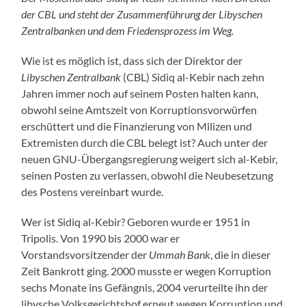
der CBL und steht der Zusammenführung der Libyschen
Zentralbanken und dem Friedensprozess im Weg.
Wie ist es möglich ist, dass sich der Direktor der
Libyschen Zentralbank
(CBL) Sidiq al-Kebir nach zehn
Jahren immer noch auf seinem Posten halten kann,
obwohl seine Amtszeit von Korruptionsvorwürfen
erschüttert und die Finanzierung von Milizen und
Extremisten durch die CBL belegt ist? Auch unter der
neuen GNU-Übergangsregierung weigert sich al-Kebir,
seinen Posten zu verlassen, obwohl die Neubesetzung
des Postens vereinbart wurde.
Wer ist Sidiq al-Kebir? Geboren wurde er 1951 in
Tripolis. Von 1990 bis 2000 war er
Vorstandsvorsitzender der
Ummah
Bank
, die in dieser
Zeit Bankrott ging. 2000 musste er wegen Korruption
sechs Monate ins Gefängnis, 2004 verurteilte ihn der
libysche Volksgerichtshof erneut wegen Korruption und