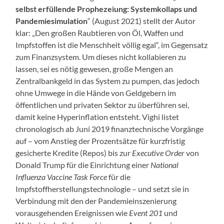
selbst erfüllende Prophezeiung: Systemkollaps und
Pandemiesimulation
“ (August 2021) stellt der Autor
klar: „Den großen Raubtieren von Öl, Waffen und
Impfstoffen ist die Menschheit völlig egal“, im Gegensatz
zum Finanzsystem. Um dieses nicht kollabieren zu
lassen, sei es nötig gewesen, große Mengen an
Zentralbankgeld in das System zu pumpen, das jedoch
ohne Umwege in die Hände von Geldgebern im
öffentlichen und privaten Sektor zu überführen sei,
damit keine Hyperinflation entsteht. Vighi listet
chronologisch ab Juni 2019 finanztechnische Vorgänge
auf – vom Anstieg der Prozentsätze für kurzfristig
gesicherte Kredite (Repos) bis zur
Executive Order
von
Donald Trump für die Einrichtung einer
National
Influenza Vaccine Task Force
für die
Impfstoffherstellungstechnologie – und setzt sie in
Verbindung mit den der Pandemieinszenierung
vorausgehenden Ereignissen wie
Event 201
und