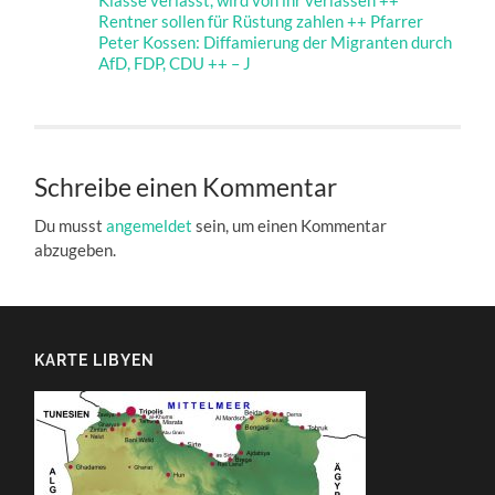
Klasse verlässt, wird von ihr verlassen ++
Rentner sollen für Rüstung zahlen ++ Pfarrer
Peter Kossen: Diffamierung der Migranten durch
AfD, FDP, CDU ++ – J
Schreibe einen Kommentar
Du musst
angemeldet
sein, um einen Kommentar
abzugeben.
KARTE LIBYEN