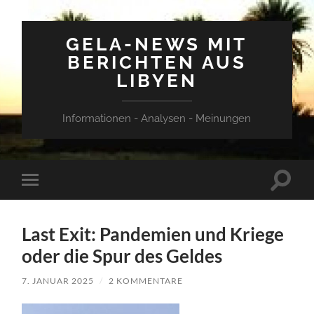
GELA-NEWS MIT
BERICHTEN AUS
LIBYEN
Informationen - Analysen - Meinungen
Suchfe
Mobile-
ein-/a
Menü
ein-/ausblenden
Last Exit: Pandemien und Kriege
oder die Spur des Geldes
7. JANUAR 2025
/
2 KOMMENTARE