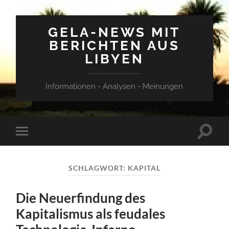
GELA-NEWS MIT
BERICHTEN AUS
LIBYEN
Informationen - Analysen - Meinungen
Suchfe
Mobile-
ein-/a
Menü
ein-/ausblenden
SCHLAGWORT:
KAPITAL
Die Neuerfindung des
Kapitalismus als feudales