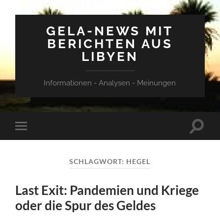
GELA-NEWS MIT
BERICHTEN AUS
LIBYEN
Informationen - Analysen - Meinungen
Suchfe
Mobile-
ein-/a
Menü
ein-/ausblenden
SCHLAGWORT:
HEGEL
Last Exit: Pandemien und Kriege
oder die Spur des Geldes