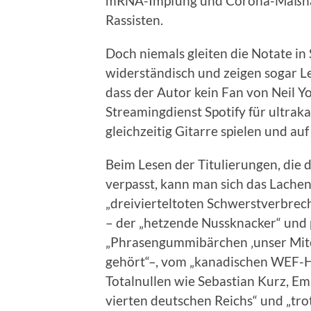
mRNA-Impfung und Corona-Maßnahm
Rassisten.
Doch niemals gleiten die Notate in
widerständisch und zeigen sogar Le
dass der Autor kein Fan von Neil Yo
Streamingdienst Spotify für ultraka
gleichzeitig Gitarre spielen und a
Beim Lesen der Titulierungen, die
verpasst, kann man sich das Lachen
„dreivierteltoten Schwerstverbrec
– der „hetzende Nussknacker“ und
„Phrasengummibärchen ‚unser Mite
gehört“–, vom „kanadischen WEF-H
Totalnullen wie Sebastian Kurz, E
vierten deutschen Reichs“ und „tr