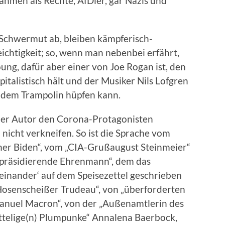
en als Rechte, AfDler, gar Nazis und
 Schwermut ab, bleiben kämpferisch-
ichtigkeit; so, wenn man nebenbei erfährt,
ung, dafür aber einer von Joe Rogan ist, den
pitalistisch hält und der Musiker Nils Lofgren
uf dem Trampolin hüpfen kann.
 der Autor den Corona-Protagonisten
 nicht verkneifen. So ist die Sprache vom
her Biden“, vom „CIA-Grußaugust Steinmeier“
 präsidierende Ehrenmann“, dem das
inander‘ auf dem Speisezettel geschrieben
osenscheißer Trudeau“, von „überforderten
manuel Macron“, von der „Außenamtlerin des
ottelige(n) Plumpunke“ Annalena Baerbock,