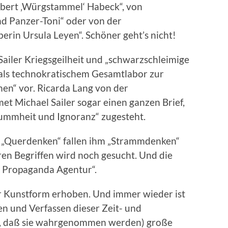
bert ‚Würgstammel‘ Habeck“, von
nd Panzer-Toni“ oder von der
rin Ursula Leyen“. Schöner geht’s nicht!
Sailer Kriegsgeilheit und „schwarzschleimige
 als technokratischem Gesamtlabor zur
en“ vor. Ricarda Lang von der
t Michael Sailer sogar einen ganzen Brief,
Dummheit und Ignoranz“ zugesteht.
e „Querdenken“ fallen ihm „Strammdenken“
ren Begriffen wird noch gesucht. Und die
e Propaganda Agentur“.
ur Kunstform erhoben. Und immer wieder ist
en und Verfassen dieser Zeit- und
, daß sie wahrgenommen werden) große