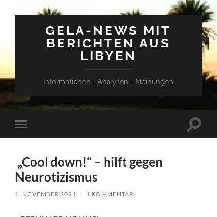
GELA-NEWS MIT
BERICHTEN AUS
LIBYEN
Informationen - Analysen - Meinungen
Suchfe
Mobile-
ein-/a
Menü
ein-/ausblenden
„Cool down!“ – hilft gegen
Neurotizismus
1. NOVEMBER 2024
/
1 KOMMENTAR