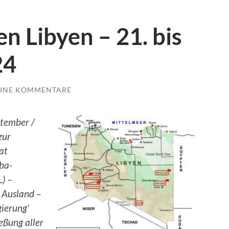
n Libyen – 21. bis
024
INE KOMMENTARE
ptember /
zur
at
ba-
) –
s Ausland –
ierung‘
eßung aller