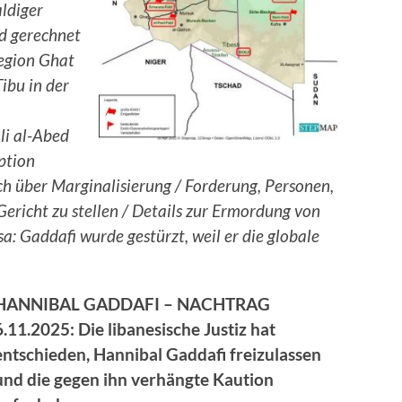
aldiger
d gerechnet
Region Ghat
ibu in der
li al-Abed
ption
h über Marginalisierung / Forderung, Personen,
ericht zu stellen / Details zur Ermordung von
: Gaddafi wurde gestürzt, weil er die globale
HANNIBAL GADDAFI – NACHTRAG
6.11.2025: Die libanesische Justiz hat
entschieden, Hannibal Gaddafi freizulassen
und die gegen ihn verhängte Kaution