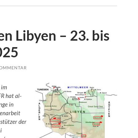
n Libyen – 23. bis
025
KOMMENTAR
 im
R hat al-
nge in
enarbeit
rstützer der
i