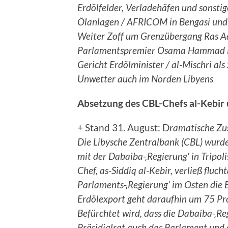
Erdölfelder, Verladehäfen und sonstig
Ölanlagen / AFRICOM in Bengasi und T
Weiter Zoff um Grenzübergang Ras Ad
Parlamentspremier Osama Hammad in 
Gericht Erdölminister / al-Mischri als
Unwetter auch im Norden Libyens
Absetzung des CBL-Chefs al-Kebir 
+ Stand 31. August: D
ramatische Zu
Die Libysche Zentralbank (CBL) wurde
mit der Dabaiba-‚Regierung‘ in Tripoli
Chef, as-Siddiq al-Kebir, verließ fluc
Parlaments-‚Regierung‘ im Osten die 
Erdölexport geht daraufhin um 75 Pr
Befürchtet wird, dass die Dabaiba-‚R
Präsidialrat auch das Parlament und 