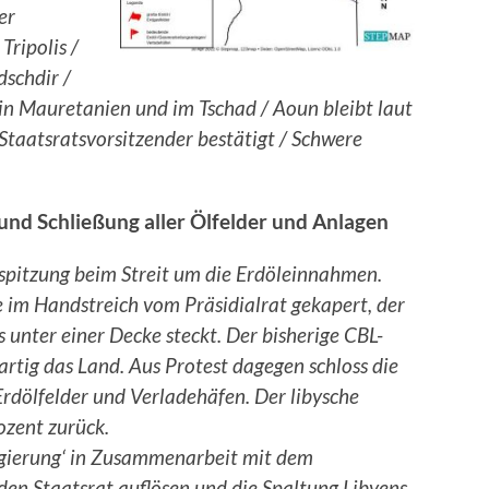
er
ripolis /
schdir /
Mauretanien und im Tschad / Aoun bleibt laut
 Staatsratsvorsitzender bestätigt / Schwere
und Schließung aller Ölfelder und Anlagen
spitzung beim Streit um die Erdöleinnahmen.
 im Handstreich vom Präsidialrat gekapert, der
s unter einer Decke steckt. Der bisherige CBL-
htartig das Land. Aus Protest dagegen schloss die
Erdölfelder und Verladehäfen. Der libysche
ozent zurück.
egierung‘ in Zusammenarbeit mit dem
den Staatsrat auflösen und die Spaltung Libyens