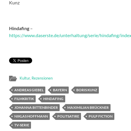
Kunz
Hindafing
–
https://www.daserste.de/unterhaltung/serie/hindafing/inde
Kultur
,
Rezensionen
ANDREAS GIEBEL
BAYERN
BORIS KUNZ
FILMKRITIK
HINDAFING
JOHANNA BITTENBINDER
MAXIMILIAN BRÜCKNER
NIKLAS HOFFMANN
POLITSATIRE
PULP FICTION
TV-SERIE