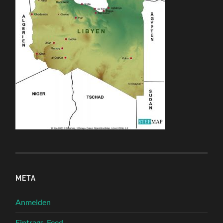
META
Anmelden
Eintrags-Feed