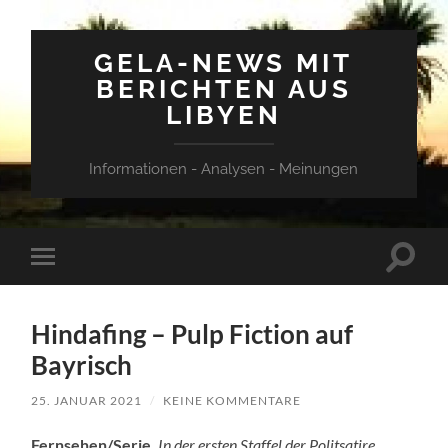
GELA-NEWS MIT
BERICHTEN AUS
LIBYEN
Informationen - Analysen - Meinungen
Suchfe
Mobile-
ein-/a
Menü
ein-/ausblenden
Hindafing – Pulp Fiction auf
Bayrisch
25. JANUAR 2021
/
KEINE KOMMENTARE
Fernsehen/Serie.
In der ersten Staffel der Politsatire