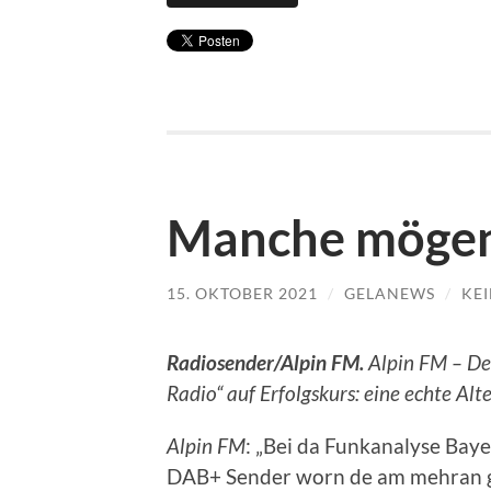
Manche mögen’
15. OKTOBER 2021
/
GELANEWS
/
KE
Radiosender/Alpin FM.
Alpin FM – Der
Radio“ auf Erfolgskurs: eine echte Alt
Alpin FM
: „Bei da Funkanalyse Baye
DAB+ Sender worn de am mehran gh