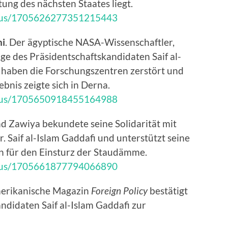
ung des nächsten Staates liegt.
tatus/1705626277351215443
hi
. Der ägyptische NASA-Wissenschaftler,
age des Präsidentschaftskandidaten Saif al-
n haben die Forschungszentren zerstört und
ebnis zeigte sich in Derna.
tatus/1705650918455164988
d Zawiya bekundete seine Solidarität mit
 Saif al-Islam Gaddafi und unterstützt seine
 für den Einsturz der Staudämme.
tatus/1705661877794066890
merikanische Magazin
Foreign Policy
bestätigt
ndidaten Saif al-Islam Gaddafi zur