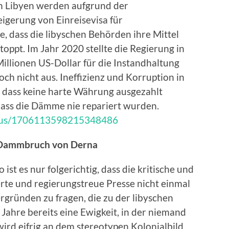
n Libyen werden aufgrund der
igerung von Einreisevisa für
, dass die libyschen Behörden ihre Mittel
oppt. Im Jahr 2020 stellte die Regierung in
Millionen US-Dollar für die Instandhaltung
ch nicht aus. Ineffizienz und Korruption in
, dass keine harte Währung ausgezahlt
dass die Dämme nie repariert wurden.
tatus/1706113598215348486
n Dammbruch von Derna
 ist es nur folgerichtig, dass die kritische und
erte und regierungstreue Presse nicht einmal
rgründen zu fragen, die zu der libyschen
 Jahre bereits eine Ewigkeit, in der niemand
ird eifrig an dem stereotypen Kolonialbild