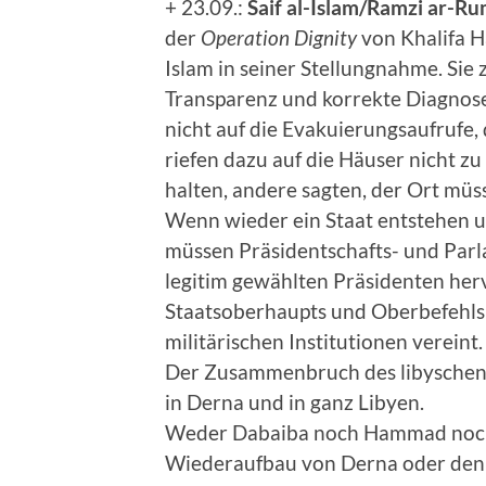
+ 23.09.:
Saif al-Islam/Ramzi ar-R
der
Operation Dignity
von Khalifa Ha
Islam in seiner Stellungnahme. Sie
Transparenz und korrekte Diagnose
nicht auf die Evakuierungsaufrufe
riefen dazu auf die Häuser nicht zu
halten, andere sagten, der Ort mü
Wenn wieder ein Staat entstehen un
müssen Präsidentschafts- und Par
legitim gewählten Präsidenten herv
Staatsoberhaupts und Oberbefehlsh
militärischen Institutionen vereint.
Der Zusammenbruch des libyschen 
in Derna und in ganz Libyen.
Weder Dabaiba noch Hammad noch 
Wiederaufbau von Derna oder den