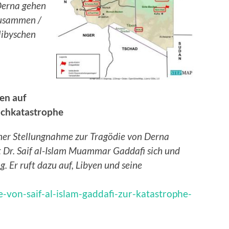
Derna gehen
zusammen /
libyschen
nen auf
chkatastrophe
iner Stellungnahme zur Tragödie von Derna
 Dr. Saif al-Islam Muammar Gaddafi sich und
. Er ruft dazu auf, Libyen und seine
e-von-saif-al-islam-gaddafi-zur-katastrophe-